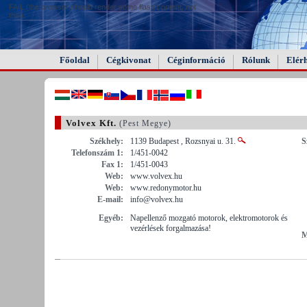
FAIL (the browser should render some flash content, not
this).
Főoldal
Cégkivonat
Céginformáció
Rólunk
Elér
Volvex Kft.
(Pest Megye)
Székhely:
1139 Budapest , Rozsnyai u. 31.
S
Telefonszám 1:
1/451-0042
Fax 1:
1/451-0043
Web:
www.volvex.hu
Web:
www.redonymotor.hu
E-mail:
info@volvex.hu
Egyéb:
Napellenző mozgató motorok, elektromotorok és
vezérlések forgalmazása!
M