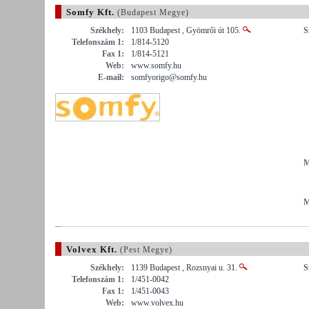
Somfy Kft.
(Budapest Megye)
Székhely:
1103 Budapest , Gyömrői út 105.
S
Telefonszám 1:
1/814-5120
Fax 1:
1/814-5121
Web:
www.somfy.hu
E-mail:
somfyorigo@somfy.hu
M
M
Volvex Kft.
(Pest Megye)
Székhely:
1139 Budapest , Rozsnyai u. 31.
S
Telefonszám 1:
1/451-0042
Fax 1:
1/451-0043
Web:
www.volvex.hu