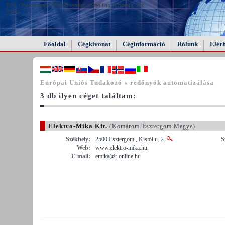
FAIL (the browser should render some flash content, not
this).
Főoldal
Cégkivonat
Céginformáció
Rólunk
Elér
Európai Uniós Tudakozó « redőnyök automatizálása
3 db ilyen céget találtam:
Elektro-Mika Kft.
(Komárom-Esztergom Megye)
Székhely:
2500 Esztergom , Kistói u. 2.
S
Web:
www.elektro-mika.hu
E-mail:
emika@t-online.hu