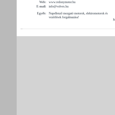
Web:
www.redonymotor.hu
E-mail:
info@volvex.hu
Egyéb:
Napellenző mozgató motorok, elektromotorok és
vezérlések forgalmazása!
M