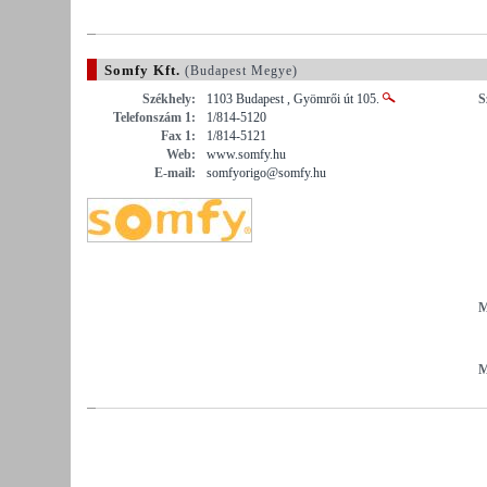
Somfy Kft.
(Budapest Megye)
Székhely:
1103 Budapest , Gyömrői út 105.
S
Telefonszám 1:
1/814-5120
Fax 1:
1/814-5121
Web:
www.somfy.hu
E-mail:
somfyorigo@somfy.hu
M
M