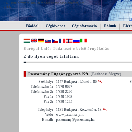
FAIL (the browser should render some flash content, not
this).
Főoldal
Cégkivonat
Céginformáció
Rólunk
Elér
Európai Uniós Tudakozó « belső árnyékolás
2 db ilyen céget találtam:
Paszomány Függönygyártó Kft.
(Budapest Megye)
Székhely:
1147 Budapest , Lőcsei u. 86.
S
Telefonszám 1:
1/270-9627
Telefonszám 2:
1/320-2220
Fax 1:
1/340-1903
Fax 2:
1/329-1225
Telephely:
1131 Budapest , Keszkenő u. 18.
Web:
www.paszomany.hu
E-mail:
paszomany@paszomany.hu
M