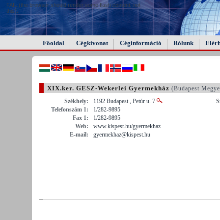
FAIL (the browser should render some flash content, not
this).
Főoldal
Cégkivonat
Céginformáció
Rólunk
Elér
XIX.ker. GESZ-Wekerlei Gyermekház
(Budapest Megye
Székhely:
1192 Budapest , Petúr u. 7
S
Telefonszám 1:
1/282-9895
Fax 1:
1/282-9895
Web:
www.kispest.hu/gyermekhaz
E-mail:
gyermekhaz@kispest.hu