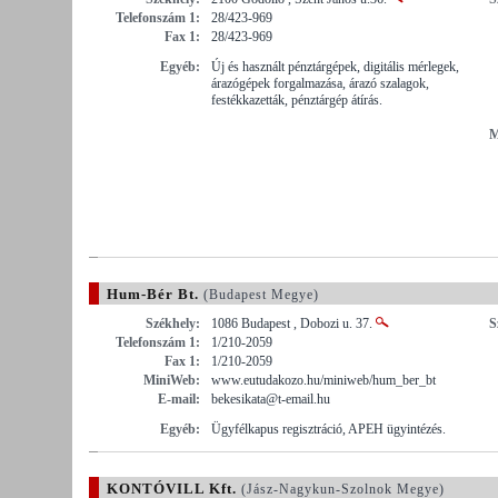
Telefonszám 1:
28/423-969
Fax 1:
28/423-969
Egyéb:
Új és használt pénztárgépek, digitális mérlegek,
árazógépek forgalmazása, árazó szalagok,
festékkazetták, pénztárgép átírás.
M
Hum-Bér Bt.
(Budapest Megye)
Székhely:
1086 Budapest , Dobozi u. 37.
S
Telefonszám 1:
1/210-2059
Fax 1:
1/210-2059
MiniWeb:
www.eutudakozo.hu/miniweb/hum_ber_bt
E-mail:
bekesikata@t-email.hu
Egyéb:
Ügyfélkapus regisztráció, APEH ügyintézés.
KONTÓVILL Kft.
(Jász-Nagykun-Szolnok Megye)