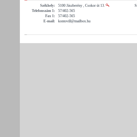
Székhely:
5100 Jászberény , Csokor út 13.
S
Telefonszám 1:
57/402-565
Fax 1:
57/402-565
E-mail:
kontovill@mailbox.hu