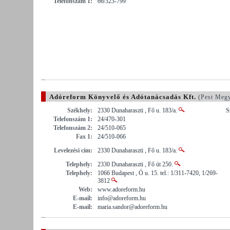
Telefonszám 1:
66/323-799
Adóreform Könyvelő és Adótanácsadás Kft.
(Pest Meg
Székhely:
2330 Dunaharaszti , Fő u. 183/a.
S
Telefonszám 1:
24/470-301
Telefonszám 2:
24/510-065
Fax 1:
24/510-066
Levelezési cím:
2330 Dunaharaszti , Fő u. 183/a.
Telephely:
2330 Dunaharaszti , Fő út 250.
Telephely:
1066 Budapest , Ó u. 15. tel.: 1/311-7420, 1/269-
3812
Web:
www.adoreform.hu
E-mail:
info@adoreform.hu
E-mail:
maria.sandor@adoreform.hu