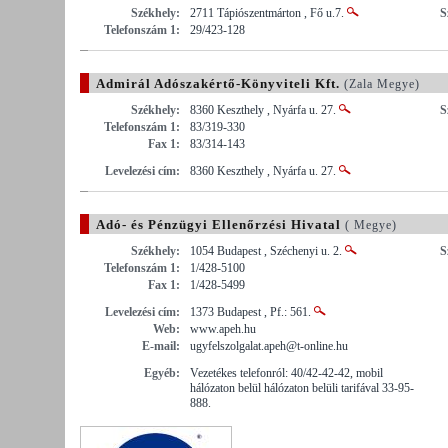
Székhely:
2711 Tápiószentmárton , Fő u.7.
S
Telefonszám 1:
29/423-128
Admirál Adószakértő-Könyviteli Kft.
(Zala Megye)
Székhely:
8360 Keszthely , Nyárfa u. 27.
S
Telefonszám 1:
83/319-330
Fax 1:
83/314-143
Levelezési cím:
8360 Keszthely , Nyárfa u. 27.
Adó- és Pénzügyi Ellenőrzési Hivatal
( Megye)
Székhely:
1054 Budapest , Széchenyi u. 2.
S
Telefonszám 1:
1/428-5100
Fax 1:
1/428-5499
Levelezési cím:
1373 Budapest , Pf.: 561.
Web:
www.apeh.hu
E-mail:
ugyfelszolgalat.apeh@t-online.hu
Egyéb:
Vezetékes telefonról: 40/42-42-42, mobil
hálózaton belül hálózaton belüli tarifával 33-95-
888.