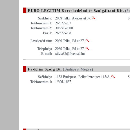
EURO-LEGITIM Kereskedelmi és Szolgáltató Kft.
(Pe
Székhely:
2089 Telki , Akácos út 37.
S
Telefonszám 1:
26/572-207
Telefonszám 2:
30/251-2800
Fax 1:
26/572-208
Levelezési cím:
2089 Telki , Fő út 27.
Telephely:
2089 Telki , Fő út 27.
E-mail:
xilvia32@freemail.hu
Fa-Klán Szolg Bt.
(Budapest Megye)
Székhely:
1153 Budapest , Beller Imre utca 115/A.
S
Telefonszám 1:
1/306-1667