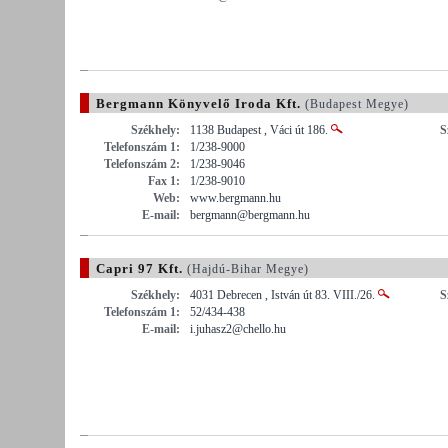
Bergmann Könyvelő Iroda Kft.
(Budapest Megye)
Székhely:
1138 Budapest , Váci út 186.
S
Telefonszám 1:
1/238-9000
Telefonszám 2:
1/238-9046
Fax 1:
1/238-9010
Web:
www.bergmann.hu
E-mail:
bergmann@bergmann.hu
Capri 97 Kft.
(Hajdú-Bihar Megye)
Székhely:
4031 Debrecen , István út 83. VIII./26.
S
Telefonszám 1:
52/434-438
E-mail:
i.juhasz2@chello.hu