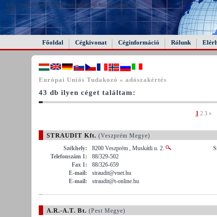
FAIL (the browser should render some flash content, not
this).
Főoldal
Cégkivonat
Céginformáció
Rólunk
Elér
Európai Uniós Tudakozó « adószakértés
43 db ilyen céget találtam:
1
2
3
»
STRAUDIT Kft.
(Veszprém Megye)
Székhely:
8200 Veszprém , Muskátli u. 2.
S
Telefonszám 1:
88/329-502
Fax 1:
88/326-659
E-mail:
straudit@vnet.hu
E-mail:
straudit@t-online.hu
A.R.-A.T. Bt.
(Pest Megye)