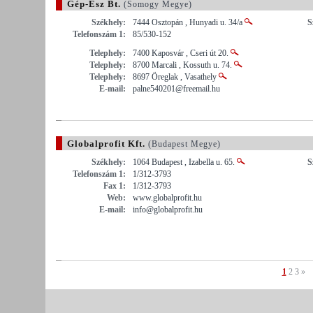
Gép-Ész Bt.
(Somogy Megye)
Székhely:
7444 Osztopán , Hunyadi u. 34/a
S
Telefonszám 1:
85/530-152
Telephely:
7400 Kaposvár , Cseri út 20.
Telephely:
8700 Marcali , Kossuth u. 74.
Telephely:
8697 Öreglak , Vasathely
E-mail:
palne540201@freemail.hu
Globalprofit Kft.
(Budapest Megye)
Székhely:
1064 Budapest , Izabella u. 65.
S
Telefonszám 1:
1/312-3793
Fax 1:
1/312-3793
Web:
www.globalprofit.hu
E-mail:
info@globalprofit.hu
1
2
3
»