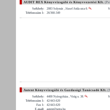
AUDIT REX Könyvvizsgáló és Könyvvezetési Kft.
(Pe
Székhely:
2083 Solymár , József Attila utca 6.
S
Telefonszám 1:
26/360-349
Autent Könyvvizsgáló és Gazdasági Tanácsadó Kft.
(S
Székhely:
4400 Nyíregyháza , Virág u. 38.
S
Telefonszám 1:
42/443-620
Fax 1:
42/443-620
E-mail:
autent@netra.hu