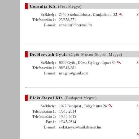
Consulta Kft.
(Pest Megye)
Székhely:
2440 Százhalombatta , Damjanich u. 32.
S
Telefonszám 1:
23/358-571
E-mail:
consulta@fibermail.hu
Dr. Horváth Gyula
(Győr-Moson-Sopron Megye)
Székhely:
9026 Győr , Dózsa György rakpart 39.
S
Telefonszám 1:
96/313-381
E-mail:
nav.ght@gmail.com
Elekt-Royal Kft.
(Budapest Megye)
Székhely:
1027 Budapest , Tölgyfa utca 24.
S
Telefonszám 1:
1/345-2614
Telefonszám 2:
1/345-2615
Fax 1:
1/345-2614
E-mail:
elekrt.royal@mail.datanet.hu
M