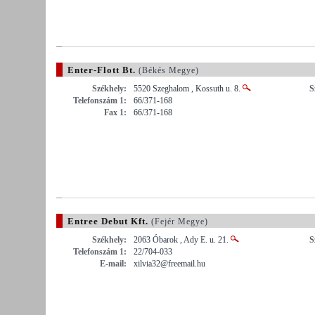
Enter-Flott Bt.
(Békés Megye)
Székhely:
5520 Szeghalom , Kossuth u. 8.
S
Telefonszám 1:
66/371-168
Fax 1:
66/371-168
Entree Debut Kft.
(Fejér Megye)
Székhely:
2063 Óbarok , Ady E. u. 21.
S
Telefonszám 1:
22/704-033
E-mail:
xilvia32@freemail.hu