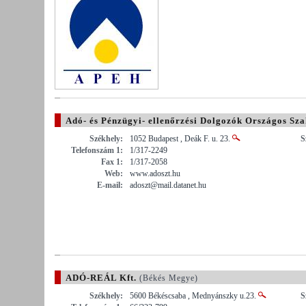
Adó- és Pénzügyi- ellenőrzési Dolgozók Országos Sza
Székhely:
1052 Budapest , Deák F. u. 23.
S
Telefonszám 1:
1/317-2249
Fax 1:
1/317-2058
Web:
www.adoszt.hu
E-mail:
adoszt@mail.datanet.hu
ADÓ-REÁL Kft.
(Békés Megye)
Székhely:
5600 Békéscsaba , Mednyánszky u.23.
S