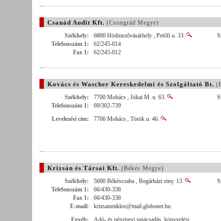
Csanád Audit Kft.
(Csongrád Megye)
Székhely:
6800 Hódmezővásárhely , Petőfi u. 33.
S
Telefonszám 1:
62/245-014
Fax 1:
62/245-012
Kovács és Wascher Kereskedelmi és Szolgáltató Bt.
(B
Székhely:
7700 Mohács , Jókai M. u. 63.
S
Telefonszám 1:
69/302-739
Levelezési cím:
7700 Mohács , Török u. 46.
Krizsán és Társai Kft.
(Békés Megye)
Székhely:
5600 Békéscsaba , Bogárházi stny. 13.
S
Telefonszám 1:
66/430-338
Fax 1:
66/430-338
E-mail:
krizsanmiklos@mail.globonet.hu
Egyéb:
Adó- és pénzügyi tanácsadás, könyvelési