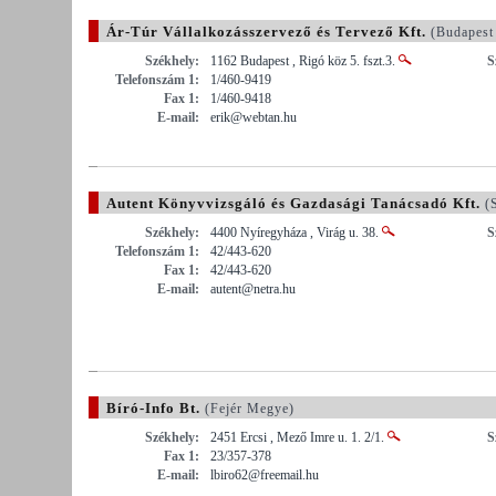
Ár-Túr Vállalkozásszervező és Tervező Kft.
(Budapest
Székhely:
1162 Budapest , Rigó köz 5. fszt.3.
S
Telefonszám 1:
1/460-9419
Fax 1:
1/460-9418
E-mail:
erik@webtan.hu
Autent Könyvvizsgáló és Gazdasági Tanácsadó Kft.
(S
Székhely:
4400 Nyíregyháza , Virág u. 38.
S
Telefonszám 1:
42/443-620
Fax 1:
42/443-620
E-mail:
autent@netra.hu
Bíró-Info Bt.
(Fejér Megye)
Székhely:
2451 Ercsi , Mező Imre u. 1. 2/1.
S
Fax 1:
23/357-378
E-mail:
lbiro62@freemail.hu