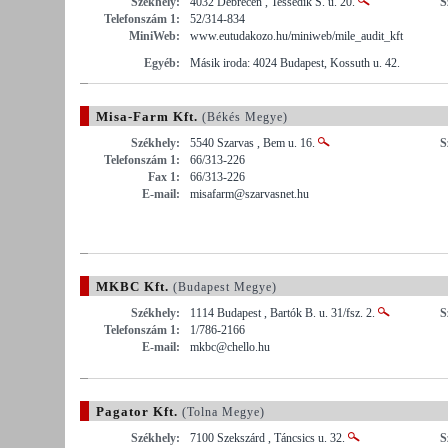
Székhely:
4032 Debrecen , Tessedik S. u. 20.
S
Telefonszám 1:
52/314-834
MiniWeb:
www.eutudakozo.hu/miniweb/mile_audit_kft
Egyéb:
Másik iroda: 4024 Budapest, Kossuth u. 42.
Misa-Farm Kft.
(Békés Megye)
Székhely:
5540 Szarvas , Bem u. 16.
S
Telefonszám 1:
66/313-226
Fax 1:
66/313-226
E-mail:
misafarm@szarvasnet.hu
MKBC Kft.
(Budapest Megye)
Székhely:
1114 Budapest , Bartók B. u. 31/fsz. 2.
S
Telefonszám 1:
1/786-2166
E-mail:
mkbc@chello.hu
Pagator Kft.
(Tolna Megye)
Székhely:
7100 Szekszárd , Táncsics u. 32.
S