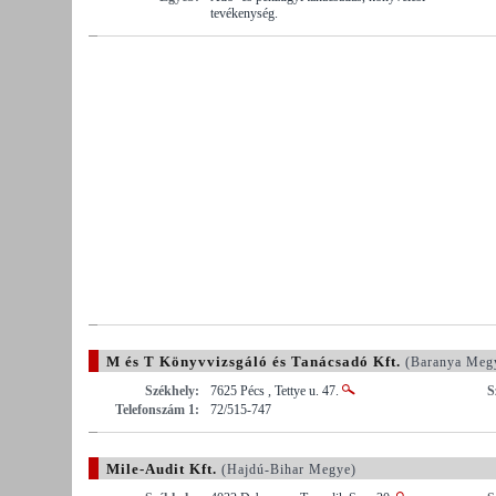
tevékenység.
M és T Könyvvizsgáló és Tanácsadó Kft.
(Baranya Meg
Székhely:
7625 Pécs , Tettye u. 47.
S
Telefonszám 1:
72/515-747
Mile-Audit Kft.
(Hajdú-Bihar Megye)