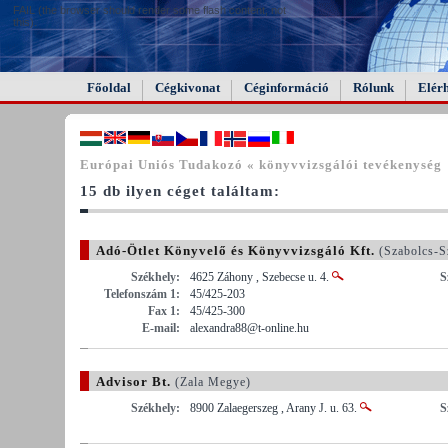
FAIL (the browser should render some flash content, not
this).
Főoldal
Cégkivonat
Céginformáció
Rólunk
Elér
Európai Uniós Tudakozó « könyvvizsgálói tevékenység
15 db ilyen céget találtam:
Adó-Ötlet Könyvelő és Könyvvizsgáló Kft.
(Szabolcs-S
Székhely:
4625 Záhony , Szebecse u. 4.
S
Telefonszám 1:
45/425-203
Fax 1:
45/425-300
E-mail:
alexandra88@t-online.hu
Advisor Bt.
(Zala Megye)
Székhely:
8900 Zalaegerszeg , Arany J. u. 63.
S