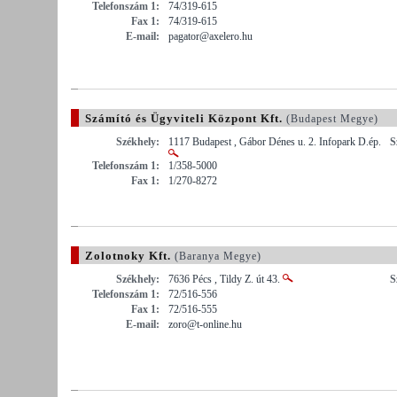
Telefonszám 1:
74/319-615
Fax 1:
74/319-615
E-mail:
pagator@axelero.hu
Számító és Ügyviteli Központ Kft.
(Budapest Megye)
Székhely:
1117 Budapest , Gábor Dénes u. 2. Infopark D.ép.
S
Telefonszám 1:
1/358-5000
Fax 1:
1/270-8272
Zolotnoky Kft.
(Baranya Megye)
Székhely:
7636 Pécs , Tildy Z. út 43.
S
Telefonszám 1:
72/516-556
Fax 1:
72/516-555
E-mail:
zoro@t-online.hu