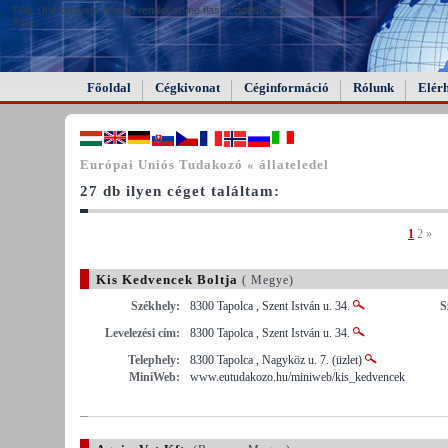
FAIL (the browser should render some flash content, not
this).
Főoldal
Cégkivonat
Céginformáció
Rólunk
Elér
Európai Uniós Tudakozó « állateledel
27 db ilyen céget találtam:
1
2
»
Kis Kedvencek Boltja
( Megye)
Székhely:
8300 Tapolca , Szent István u. 34.
S
Levelezési cím:
8300 Tapolca , Szent István u. 34.
Telephely:
8300 Tapolca , Nagyköz u. 7. (üzlet)
MiniWeb:
www.eutudakozo.hu/miniweb/kis_kedvencek