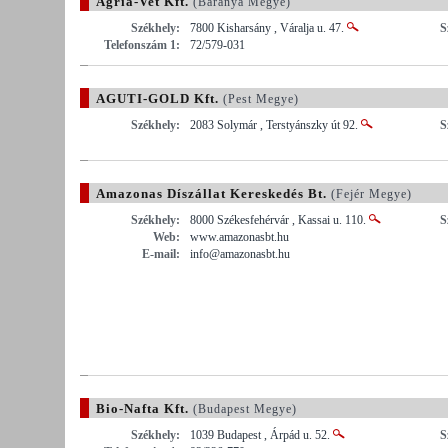
Agria-Vet Kft.
(Baranya Megye)
Székhely:
7800 Kisharsány , Váralja u. 47.
S
Telefonszám 1:
72/579-031
AGUTI-GOLD Kft.
(Pest Megye)
Székhely:
2083 Solymár , Terstyánszky út 92.
S
Amazonas Díszállat Kereskedés Bt.
(Fejér Megye)
Székhely:
8000 Székesfehérvár , Kassai u. 110.
S
Web:
www.amazonasbt.hu
E-mail:
info@amazonasbt.hu
Bio-Nafta Kft.
(Budapest Megye)
Székhely:
1039 Budapest , Árpád u. 52.
S