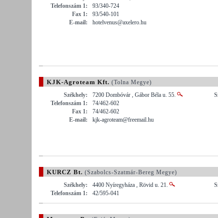
Telefonszám 1:
93/340-724
Fax 1:
93/540-101
E-mail:
hotelvenus@axelero.hu
KJK-Agroteam Kft.
(Tolna Megye)
Székhely:
7200 Dombóvár , Gábor Béla u. 55.
S
Telefonszám 1:
74/462-602
Fax 1:
74/462-602
E-mail:
kjk-agroteam@freemail.hu
KURCZ Bt.
(Szabolcs-Szatmár-Bereg Megye)
Székhely:
4400 Nyíregyháza , Rövid u. 21.
S
Telefonszám 1:
42/595-041