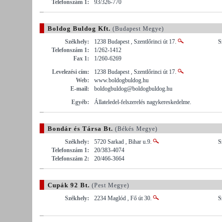
Telefonszám 1:
93/326-770
Boldog Buldog Kft.
(Budapest Megye)
Székhely:
1238 Budapest , Szentlőrinci út 17.
S
Telefonszám 1:
1/262-1412
Fax 1:
1/260-6269
Levelezési cím:
1238 Budapest , Szentlőrinci út 17.
Web:
www.boldogbuldog.hu
E-mail:
boldogbuldog@boldogbuldog.hu
Egyéb:
Állateledel-felszerelés nagykereskedelme.
Bondár és Társa Bt.
(Békés Megye)
Székhely:
5720 Sarkad , Bihar u.9.
S
Telefonszám 1:
20/383-4074
Telefonszám 2:
20/466-3664
Cupák 92 Bt.
(Pest Megye)
Székhely:
2234 Maglód , Fő út 30.
S