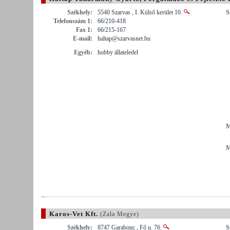
Székhely:
5540 Szarvas , I. Külső kerület 10.
S
Telefonszám 1:
66/210-418
Fax 1:
66/215-167
E-mail:
haltap@szarvasnet.hu
Egyéb:
hobby állateledel
M
M
Karos-Vet Kft.
(Zala Megye)
Székhely:
8747 Garabonc , Fő u. 76.
S