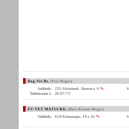
Dog-Vet Bt.
(Pest Megye)
Székhely:
2351 Alsónémedi , Haraszti u. 8.
S
Telefonszám 1:
29/337-772
EU-VET MAJSA Kft.
(Bács-Kiskun Megye)
Székhely:
6120 Kiskunmajsa , Fő u. 63.
S