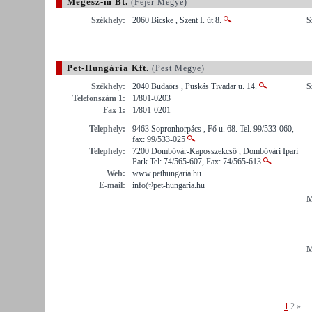
Megesz-m Bt.
(Fejér Megye)
Székhely:
2060 Bicske , Szent I. út 8.
S
Pet-Hungária Kft.
(Pest Megye)
Székhely:
2040 Budaörs , Puskás Tivadar u. 14.
S
Telefonszám 1:
1/801-0203
Fax 1:
1/801-0201
Telephely:
9463 Sopronhorpács , Fő u. 68. Tel. 99/533-060,
fax: 99/533-025
Telephely:
7200 Dombóvár-Kaposszekcső , Dombóvári Ipari
Park Tel: 74/565-607, Fax: 74/565-613
Web:
www.pethungaria.hu
E-mail:
info@pet-hungaria.hu
M
M
1
2
»