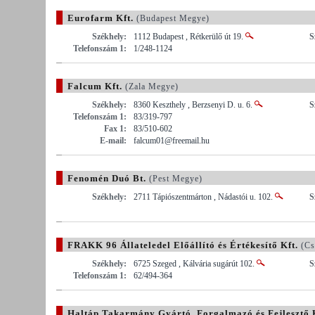
Eurofarm Kft.
(Budapest Megye)
Székhely:
1112 Budapest , Rétkerülő út 19.
S
Telefonszám 1:
1/248-1124
Falcum Kft.
(Zala Megye)
Székhely:
8360 Keszthely , Berzsenyi D. u. 6.
S
Telefonszám 1:
83/319-797
Fax 1:
83/510-602
E-mail:
falcum01@freemail.hu
Fenomén Duó Bt.
(Pest Megye)
Székhely:
2711 Tápiószentmárton , Nádastói u. 102.
S
FRAKK 96 Állateledel Előállító és Értékesítő Kft.
(Cs
Székhely:
6725 Szeged , Kálvária sugárút 102.
S
Telefonszám 1:
62/494-364
Haltáp Takarmány Gyártó, Forgalmazó és Fejlesztő K