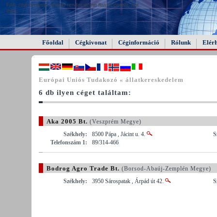
FAIL (the browser should render some flash content, not
this).
Főoldal
Cégkivonat
Céginformáció
Rólunk
Elér
Európai Uniós Tudakozó « állatkereskedelem
6 db ilyen céget találtam:
Aka 2005 Bt.
(Veszprém Megye)
Székhely:
8500 Pápa , Jácint u. 4.
S
Telefonszám 1:
89/314-466
Bodrog Agro Trade Bt.
(Borsod-Abaúj-Zemplén Megye)
Székhely:
3950 Sárospatak , Árpád út 42.
S