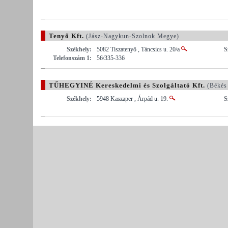
Tenyő Kft.
(Jász-Nagykun-Szolnok Megye)
Székhely:
5082 Tiszatenyő , Táncsics u. 20/a
S
Telefonszám 1:
56/335-336
TŰHEGYINÉ Kereskedelmi és Szolgáltató Kft.
(Békés
Székhely:
5948 Kaszaper , Árpád u. 19.
S