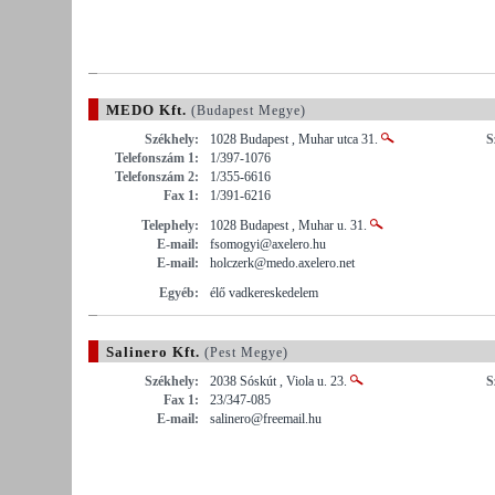
MEDO Kft.
(Budapest Megye)
Székhely:
1028 Budapest , Muhar utca 31.
S
Telefonszám 1:
1/397-1076
Telefonszám 2:
1/355-6616
Fax 1:
1/391-6216
Telephely:
1028 Budapest , Muhar u. 31.
E-mail:
fsomogyi@axelero.hu
E-mail:
holczerk@medo.axelero.net
Egyéb:
élő vadkereskedelem
Salinero Kft.
(Pest Megye)
Székhely:
2038 Sóskút , Viola u. 23.
S
Fax 1:
23/347-085
E-mail:
salinero@freemail.hu