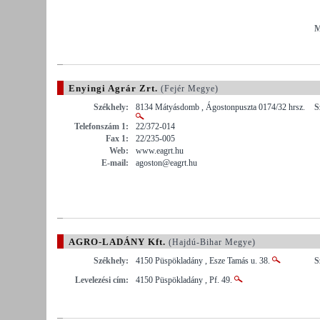
M
Enyingi Agrár Zrt.
(Fejér Megye)
Székhely:
8134 Mátyásdomb , Ágostonpuszta 0174/32 hrsz.
S
Telefonszám 1:
22/372-014
Fax 1:
22/235-005
Web:
www.eagrt.hu
E-mail:
agoston@eagrt.hu
AGRO-LADÁNY Kft.
(Hajdú-Bihar Megye)
Székhely:
4150 Püspökladány , Esze Tamás u. 38.
S
Levelezési cím:
4150 Püspökladány , Pf. 49.