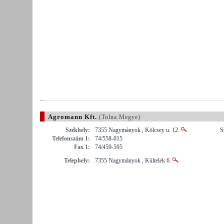
Agromann Kft.
(Tolna Megye)
Székhely:
7355 Nagymányok , Kölcsey u. 12.
S
Telefonszám 1:
74/558-015
Fax 1:
74/459-595
Telephely:
7355 Nagymányok , Kültelek 6.