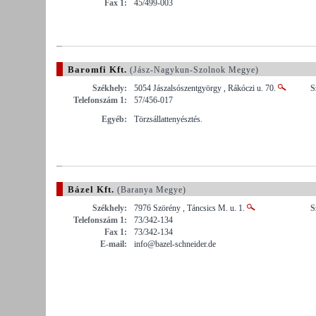
Fax 1:
45/499-003
Baromfi Kft.
(Jász-Nagykun-Szolnok Megye)
Székhely:
5054 Jászalsószentgyörgy , Rákóczi u. 70.
S
Telefonszám 1:
57/456-017
Egyéb:
Törzsállattenyésztés.
Bázel Kft.
(Baranya Megye)
Székhely:
7976 Szörény , Táncsics M. u. 1.
S
Telefonszám 1:
73/342-134
Fax 1:
73/342-134
E-mail:
info@bazel-schneider.de