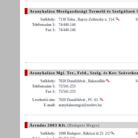
Aranykalász Mezőgazdasági Termelő és Szolgáltató 
Székhely:
7130 Tolna , Bajcsy-Zsilinszky u. 114.
S
Telefonszám 1:
74/440-144
Fax 1:
74/440-146
Aranykalász Mgi. Ter., Feld., Szolg. és Ker. Szövetkez
Székhely:
7020 Dunaföldvár , Bakaszállás
S
Telefonszám 1:
75/541-253
Fax 1:
75/541-253
Levelezési cím:
7020 Dunaföldvár , Pf.: 61.
E-mail:
aranykalaszmgsz@axelero.hu
Árendás 2003 Kft.
(Budapest Megye)
Székhely:
1088 Budapest , Rákóczi út 25. 2/2
S