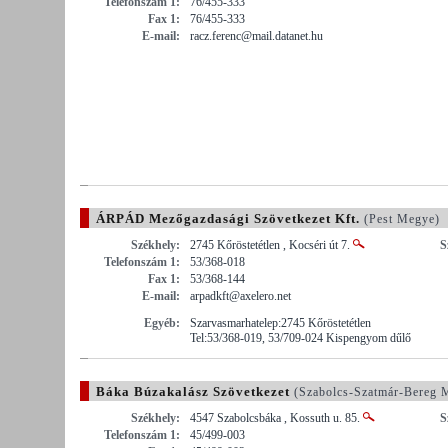
Telefonszám 1:
76/455-333
Fax 1:
76/455-333
E-mail:
racz.ferenc@mail.datanet.hu
ÁRPÁD Mezőgazdasági Szövetkezet Kft.
(Pest Megye)
Székhely:
2745 Kőröstetétlen , Kocséri út 7.
S
Telefonszám 1:
53/368-018
Fax 1:
53/368-144
E-mail:
arpadkft@axelero.net
Egyéb:
Szarvasmarhatelep:2745 Kőröstetétlen
Tel:53/368-019, 53/709-024 Kispengyom dűlő
Báka Búzakalász Szövetkezet
(Szabolcs-Szatmár-Bereg 
Székhely:
4547 Szabolcsbáka , Kossuth u. 85.
S
Telefonszám 1:
45/499-003