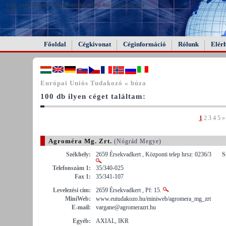
FAIL (the browser should render some flash content, not
this).
Főoldal
Cégkivonat
Céginformáció
Rólunk
Elér
Európai Uniós Tudakozó « búza
100 db ilyen céget találtam:
1
2
3
4
5
»
Agroméra Mg. Zrt.
(Nógrád Megye)
Székhely:
2659 Érsekvadkert , Központi telep hrsz: 0236/3
S
Telefonszám 1:
35/340-025
Fax 1:
35/341-107
Levelezési cím:
2659 Érsekvadkert , Pf: 15.
MiniWeb:
www.eutudakozo.hu/miniweb/agromera_mg_zrt
E-mail:
vargane@agromerazrt.hu
Egyéb:
AXIAL, IKR