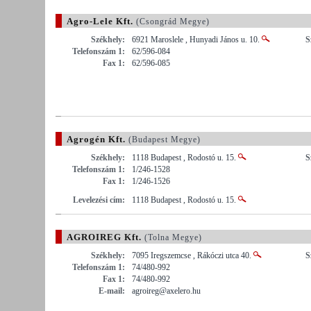
Agro-Lele Kft.
(Csongrád Megye)
Székhely:
6921 Maroslele , Hunyadi János u. 10.
S
Telefonszám 1:
62/596-084
Fax 1:
62/596-085
Agrogén Kft.
(Budapest Megye)
Székhely:
1118 Budapest , Rodostó u. 15.
S
Telefonszám 1:
1/246-1528
Fax 1:
1/246-1526
Levelezési cím:
1118 Budapest , Rodostó u. 15.
AGROIREG Kft.
(Tolna Megye)
Székhely:
7095 Iregszemcse , Rákóczi utca 40.
S
Telefonszám 1:
74/480-992
Fax 1:
74/480-992
E-mail:
agroireg@axelero.hu