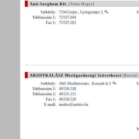
Anti-Sorghum Kft.
(Tolna Megye)
Székhely:
7134 Gerjen , Györgymajor 2.
S
Telefonszám 1:
75/337-044
Fax 1:
75/537-202
ARANYKALÁSZ Mezőgazdasági Szövetkezet
(Borsod-
Székhely:
3441 Mezőkeresztes , Kossuth út 3.
S
Telefonszám 1:
49/530-520
Telefonszám 2:
49/331-211
Fax 1:
49/530-529
E-mail:
mezker@axelero.hu
M