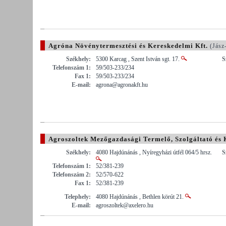
Agróna Növénytermesztési és Kereskedelmi Kft.
(Jász
Székhely:
5300 Karcag , Szent István sgt. 17.
S
Telefonszám 1:
59/503-233/234
Fax 1:
59/503-233/234
E-mail:
agrona@agronakft.hu
Agroszoltek Mezőgazdasági Termelő, Szolgáltató és 
Székhely:
4080 Hajdúnánás , Nyíregyházi útfél 064/5 hrsz.
S
Telefonszám 1:
52/381-239
Telefonszám 2:
52/570-622
Fax 1:
52/381-239
Telephely:
4080 Hajdúnánás , Bethlen körút 21.
E-mail:
agroszoltek@axelero.hu