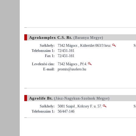
Agrokomplex C.S. Rt.
(Baranya Megye)
Székhely:
7342 Mágocs , Külterület 063/3 hrsz.
S
Telefonszám 1:
72/451-161
Fax 1:
72/451-161
Levelezési cím:
7342 Mágocs , Pf:4.
E-mail:
promix@axelero.hu
Agrolife Bt.
(Jász-Nagykun-Szolnok Megye)
Székhely:
5081 Szajol , Kölcsey F. u. 57.
S
Telefonszám 1:
56/447-146