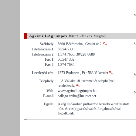
M
Agrimill-Agrimpex Nyrt.
(Békés Megye)
Székhely:
5600 Békéscsaba , Gyulai út 2.
S
Telefonszám 1:
66/547-300
Telefonszám 2:
1/374-7665, 30/228-8688
Fax 1:
66/547-302
Fax 2:
1/374-7686
Levelezési cím:
1373 Budapest , Pf.: 583 V. kerület
M
Telephely:
. , A Vállalat 18 üzemmel és telephellyel
rendelkezik.
Web:
www.agrimill-agrimpex.hu
M
E-mail:
ballago.aniko@hu.inter.net
Egyéb:
A cég elsősorban puffasztott termékek(puffasztott
búza és rízs) gyártásával és forgalmazásával
foglalkozik.