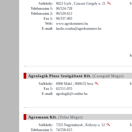
Székhely:
9022 Győr , Czuczor Gergely u. 21.
S
Telefonszám 1:
96/524-728
Telefonszám 2:
96/529-612
Fax 1:
96/337-493
Web:
www.agrokommerz.hu
E-mail:
laszlo.csonka@agrokommerz.hu
M
Agrologik Plusz Szolgáltató Kft.
(Csongrád Megye)
Székhely:
6900 Makó , 0666/32 hrsz.
S
Fax 1:
62/511-055
E-mail:
agrologik@t-online.hu
Agromann Kft.
(Tolna Megye)
Székhely:
7355 Nagymányok , Kölcsey u. 12.
S
Telefonszám 1:
74/558-015