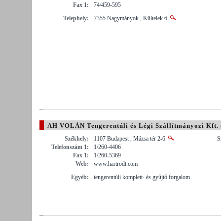
Fax 1:
74/459-595
Telephely:
7355 Nagymányok , Kültelek 6.
AH VOLÁN Tengerentúli és Légi Szállítmányozi Kft.
Székhely:
1107 Budapest , Mázsa tér 2-6.
S
Telefonszám 1:
1/260-4406
Fax 1:
1/260-5369
Web:
www.hartrodt.com
Egyéb:
tengerentúli komplett- és gyűjtő forgalom