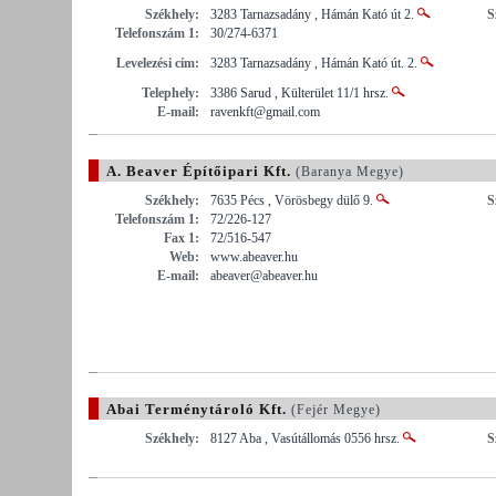
Székhely:
3283 Tarnazsadány , Hámán Kató út 2.
S
Telefonszám 1:
30/274-6371
Levelezési cím:
3283 Tarnazsadány , Hámán Kató út. 2.
Telephely:
3386 Sarud , Külterület 11/1 hrsz.
E-mail:
ravenkft@gmail.com
A. Beaver Építőipari Kft.
(Baranya Megye)
Székhely:
7635 Pécs , Vörösbegy dülő 9.
S
Telefonszám 1:
72/226-127
Fax 1:
72/516-547
Web:
www.abeaver.hu
E-mail:
abeaver@abeaver.hu
Abai Terménytároló Kft.
(Fejér Megye)
Székhely:
8127 Aba , Vasútállomás 0556 hrsz.
S