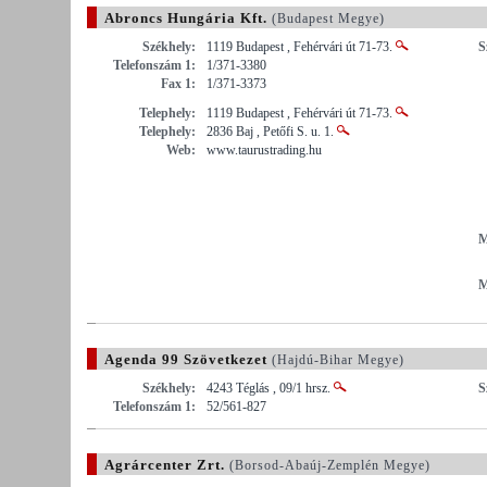
Abroncs Hungária Kft.
(Budapest Megye)
Székhely:
1119 Budapest , Fehérvári út 71-73.
S
Telefonszám 1:
1/371-3380
Fax 1:
1/371-3373
Telephely:
1119 Budapest , Fehérvári út 71-73.
Telephely:
2836 Baj , Petőfi S. u. 1.
Web:
www.taurustrading.hu
M
M
Agenda 99 Szövetkezet
(Hajdú-Bihar Megye)
Székhely:
4243 Téglás , 09/1 hrsz.
S
Telefonszám 1:
52/561-827
Agrárcenter Zrt.
(Borsod-Abaúj-Zemplén Megye)