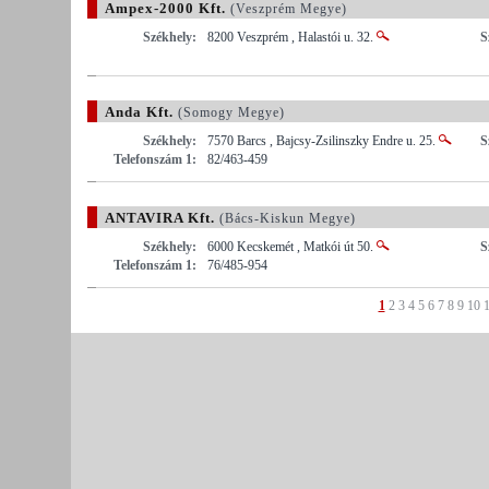
Ampex-2000 Kft.
(Veszprém Megye)
Székhely:
8200 Veszprém , Halastói u. 32.
S
Anda Kft.
(Somogy Megye)
Székhely:
7570 Barcs , Bajcsy-Zsilinszky Endre u. 25.
S
Telefonszám 1:
82/463-459
ANTAVIRA Kft.
(Bács-Kiskun Megye)
Székhely:
6000 Kecskemét , Matkói út 50.
S
Telefonszám 1:
76/485-954
1
2
3
4
5
6
7
8
9
10