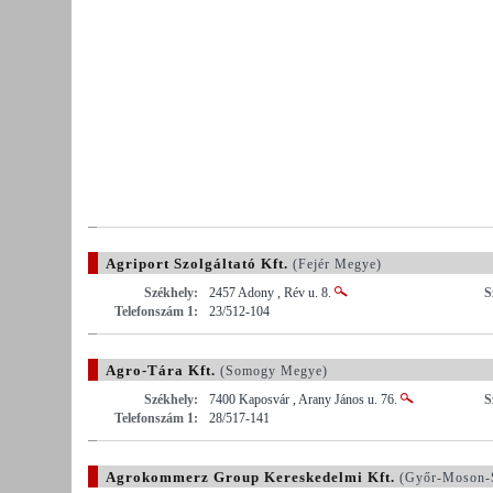
Agriport Szolgáltató Kft.
(Fejér Megye)
Székhely:
2457 Adony , Rév u. 8.
S
Telefonszám 1:
23/512-104
Agro-Tára Kft.
(Somogy Megye)
Székhely:
7400 Kaposvár , Arany János u. 76.
S
Telefonszám 1:
28/517-141
Agrokommerz Group Kereskedelmi Kft.
(Győr-Moson-