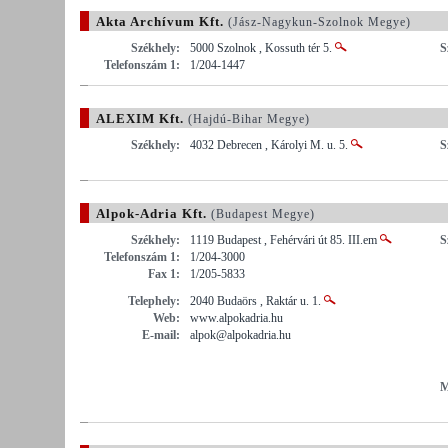
Akta Archívum Kft.
(Jász-Nagykun-Szolnok Megye)
Székhely:
5000 Szolnok , Kossuth tér 5.
S
Telefonszám 1:
1/204-1447
ALEXIM Kft.
(Hajdú-Bihar Megye)
Székhely:
4032 Debrecen , Károlyi M. u. 5.
S
Alpok-Adria Kft.
(Budapest Megye)
Székhely:
1119 Budapest , Fehérvári út 85. III.em
S
Telefonszám 1:
1/204-3000
Fax 1:
1/205-5833
Telephely:
2040 Budaörs , Raktár u. 1.
Web:
www.alpokadria.hu
E-mail:
alpok@alpokadria.hu
M