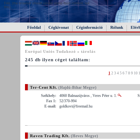
FAIL (the browser should render some flash content, not
this).
Főoldal
Cégkivonat
Céginformáció
Rólunk
Elér
Európai Uniós Tudakozó « tárolás
245 db ilyen céget találtam:
1
2
3
4
5
6
7
8
9
10
Ter-Cent Kft.
(Hajdú-Bihar Megye)
Székhely:
4060 Balmazújváros , Veres Péter u. 1.
S
Fax 1:
52/370-994
E-mail:
goldkovi@freemail.hu
Raven Trading Kft.
(Heves Megye)