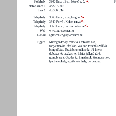
Székhely:
3860 Encs , Bem József u. 5.
S
Telefonszám 1:
46/587-060
Fax 1:
46/386-639
Telephely:
3860 Encs , Szegilongi út
Telephely:
3849 Forró , Kakas tanya
Telephely:
3860 Encs , Baross Gábor út
Web:
www.agrarcenter.hu
E-mail:
agrarcenter@agrarcenter.hu
Egyéb:
Mezőgazdasági termékek felvásárlása,
forgalmazása, tárolása, vasúton történő szállítás
bonyolítása. További termékeink: 1/1 literes
dobozos és tasakos tej, házias jellegű túró,
gomolyasajt. Gazdasági ingatlanok, üzemcsarnok,
ipari telephely, egyéb telephely, bérbeadás.