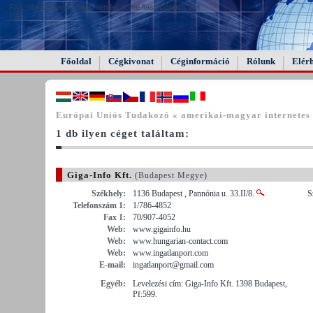
FAIL (the browser should render some flash content, not
this).
Főoldal
Cégkivonat
Céginformáció
Rólunk
Elér
Európai Uniós Tudakozó « amerikai-magyar internetes
1 db ilyen céget találtam:
Giga-Info Kft.
(Budapest Megye)
Székhely:
1136 Budapest , Pannónia u. 33.II/8.
S
Telefonszám 1:
1/786-4852
Fax 1:
70/907-4052
Web:
www.gigainfo.hu
Web:
www.hungarian-contact.com
Web:
www.ingatlanport.com
E-mail:
ingatlanport@gmail.com
Egyéb:
Levelezési cím: Giga-Info Kft. 1398 Budapest,
Pf:599.