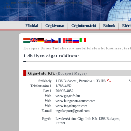
FAIL (the browser should render some flash content, not
this).
Főoldal
Cégkivonat
Céginformáció
Rólunk
Elér
Európai Uniós Tudakozó « mobiltelefon kölcsönzés, tart
1 db ilyen céget találtam:
Giga-Info Kft.
(Budapest Megye)
Székhely:
1136 Budapest , Pannónia u. 33.II/8.
S
Telefonszám 1:
1/786-4852
Fax 1:
70/907-4052
Web:
www.gigainfo.hu
Web:
www.hungarian-contact.com
Web:
www.ingatlanport.com
E-mail:
ingatlanport@gmail.com
Egyéb:
Levelezési cím: Giga-Info Kft. 1398 Budapest,
Pf:599.