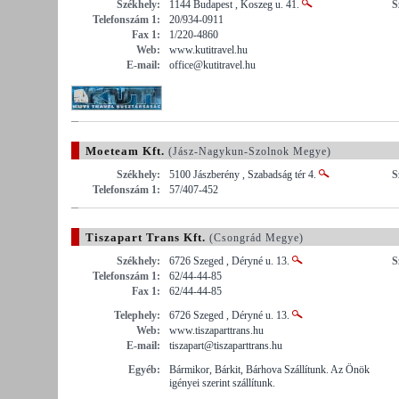
Székhely:
1144 Budapest , Koszeg u. 41.
S
Telefonszám 1:
20/934-0911
Fax 1:
1/220-4860
Web:
www.kutitravel.hu
E-mail:
office@kutitravel.hu
Moeteam Kft.
(Jász-Nagykun-Szolnok Megye)
Székhely:
5100 Jászberény , Szabadság tér 4.
S
Telefonszám 1:
57/407-452
Tiszapart Trans Kft.
(Csongrád Megye)
Székhely:
6726 Szeged , Déryné u. 13.
S
Telefonszám 1:
62/44-44-85
Fax 1:
62/44-44-85
Telephely:
6726 Szeged , Déryné u. 13.
Web:
www.tiszaparttrans.hu
E-mail:
tiszapart@tiszaparttrans.hu
Egyéb:
Bármikor, Bárkit, Bárhova Szállítunk. Az Önök
igényei szerint szállítunk.