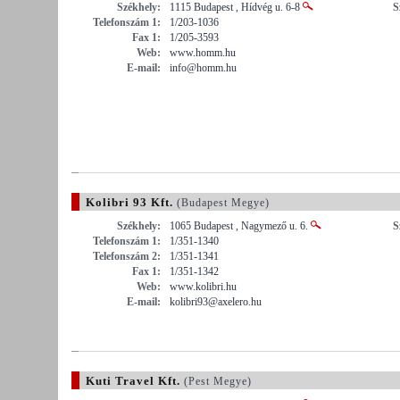
Székhely:
1115 Budapest , Hídvég u. 6-8
S
Telefonszám 1:
1/203-1036
Fax 1:
1/205-3593
Web:
www.homm.hu
E-mail:
info@homm.hu
Kolibri 93 Kft.
(Budapest Megye)
Székhely:
1065 Budapest , Nagymező u. 6.
S
Telefonszám 1:
1/351-1340
Telefonszám 2:
1/351-1341
Fax 1:
1/351-1342
Web:
www.kolibri.hu
E-mail:
kolibri93@axelero.hu
Kuti Travel Kft.
(Pest Megye)