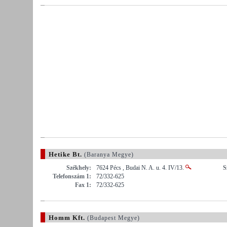
Hetike Bt.
(Baranya Megye)
Székhely:
7624 Pécs , Budai N. A. u. 4. IV/13.
S
Telefonszám 1:
72/332-625
Fax 1:
72/332-625
Homm Kft.
(Budapest Megye)