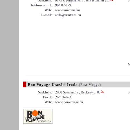
Székhely:
9173 Győrladamér , Szent István út 23.
S
Telefonszám 1:
96/602-179
Web:
www.arnitrans.hu
E-mail:
attila@arnitrans.hu
M
Bon Voyage Utazási Iroda
(Pest Megye)
Székhely:
2000 Szentendre , Repkény u. 8.
S
Fax 1:
26/316-693
Web:
www.bonvoyage.hu