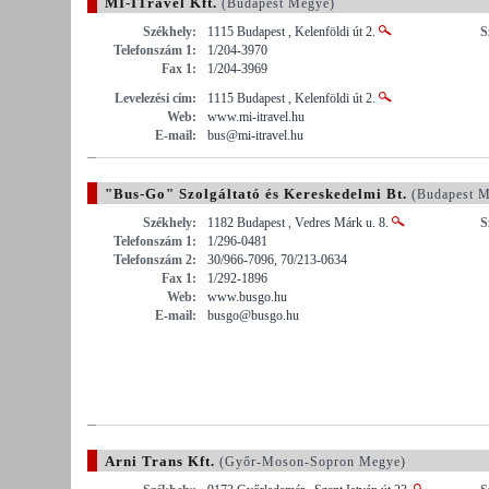
MI-ITravel Kft.
(Budapest Megye)
Székhely:
1115 Budapest , Kelenföldi út 2.
S
Telefonszám 1:
1/204-3970
Fax 1:
1/204-3969
Levelezési cím:
1115 Budapest , Kelenföldi út 2.
Web:
www.mi-itravel.hu
E-mail:
bus@mi-itravel.hu
"Bus-Go" Szolgáltató és Kereskedelmi Bt.
(Budapest M
Székhely:
1182 Budapest , Vedres Márk u. 8.
S
Telefonszám 1:
1/296-0481
Telefonszám 2:
30/966-7096, 70/213-0634
Fax 1:
1/292-1896
Web:
www.busgo.hu
E-mail:
busgo@busgo.hu
Arni Trans Kft.
(Győr-Moson-Sopron Megye)