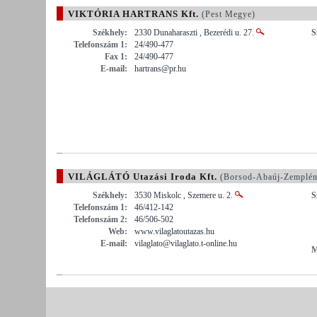
VIKTÓRIA HARTRANS Kft.
(Pest Megye)
Székhely:
2330 Dunaharaszti , Bezerédi u. 27.
S
Telefonszám 1:
24/490-477
Fax 1:
24/490-477
E-mail:
hartrans@pr.hu
VILÁGLÁTÓ Utazási Iroda Kft.
(Borsod-Abaúj-Zemplé
Székhely:
3530 Miskolc , Szemere u. 2.
S
Telefonszám 1:
46/412-142
Telefonszám 2:
46/506-502
Web:
www.vilaglatoutazas.hu
E-mail:
vilaglato@vilaglato.t-online.hu
M