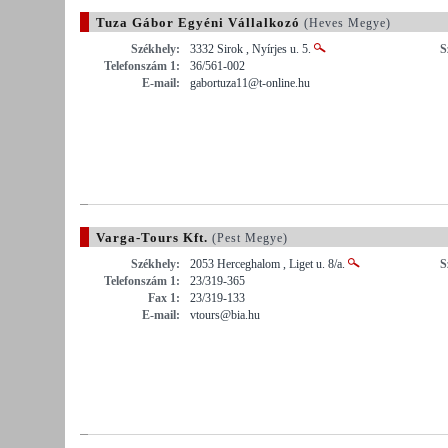
Tuza Gábor Egyéni Vállalkozó
(Heves Megye)
Székhely:
3332 Sirok , Nyírjes u. 5.
S
Telefonszám 1:
36/561-002
E-mail:
gabortuza11@t-online.hu
Varga-Tours Kft.
(Pest Megye)
Székhely:
2053 Herceghalom , Liget u. 8/a.
S
Telefonszám 1:
23/319-365
Fax 1:
23/319-133
E-mail:
vtours@bia.hu