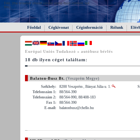
FAIL (the browser should render some flash content, not
this).
Főoldal
Cégkivonat
Céginformáció
Rólunk
Elér
Európai Uniós Tudakozó « autóbusz bérlés
18 db ilyen céget találtam:
Balaton-Busz Bt.
(Veszprém Megye)
Székhely:
8200 Veszprém , Bányai Júlia u. 1.
S
Telefonszám 1:
88/564-390
Telefonszám 2:
88/564-990, 88/408-183
Fax 1:
88/564-390
E-mail:
balatonbusz@chello.hu