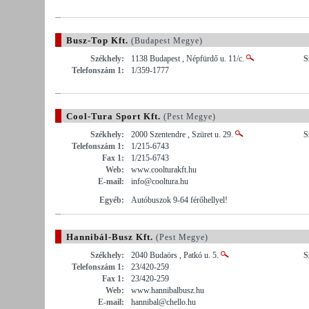
Busz-Top Kft.
(Budapest Megye)
Székhely:
1138 Budapest , Népfürdő u. 11/c.
S
Telefonszám 1:
1/359-1777
Cool-Tura Sport Kft.
(Pest Megye)
Székhely:
2000 Szentendre , Szüret u. 29.
S
Telefonszám 1:
1/215-6743
Fax 1:
1/215-6743
Web:
www.coolturakft.hu
E-mail:
info@cooltura.hu
Egyéb:
Autóbuszok 9-64 férőhellyel!
Hannibál-Busz Kft.
(Pest Megye)
Székhely:
2040 Budaörs , Patkó u. 5.
S
Telefonszám 1:
23/420-259
Fax 1:
23/420-259
Web:
www.hannibalbusz.hu
E-mail:
hannibal@chello.hu