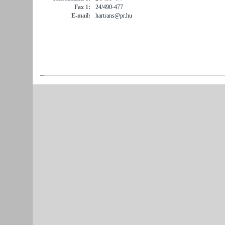
Fax 1:
24/490-477
E-mail:
hartrans@pr.hu