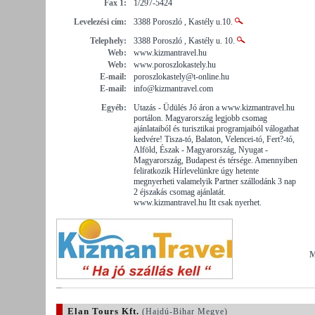
Fax 1:
1/297-5424
Levelezési cím:
3388 Poroszló , Kastély u.10.
Telephely:
3388 Poroszló , Kastély u. 10.
Web:
www.kizmantravel.hu
Web:
www.poroszlokastely.hu
E-mail:
poroszlokastely@t-online.hu
E-mail:
info@kizmantravel.com
Egyéb:
Utazás - Üdülés Jó áron a www.kizmantravel.hu
portálon. Magyarország legjobb csomag
ajánlataiból és turisztikai programjaiból válogathat
kedvére! Tisza-tó, Balaton, Velencei-tó, Fert?-tó,
Alföld, Észak - Magyarország, Nyugat -
Magyarország, Budapest és térsége. Amennyiben
feliratkozik Hírlevelünkre úgy hetente
megnyerheti valamelyik Partner szállodánk 3 nap
2 éjszakás csomag ajánlatát.
www.kizmantravel.hu Itt csak nyerhet.
M
Elan Tours Kft.
(Hajdú-Bihar Megye)