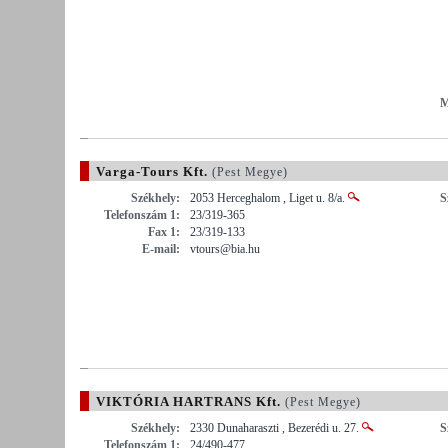
M
Varga-Tours Kft.
(Pest Megye)
Székhely:
2053 Herceghalom , Liget u. 8/a.
S
Telefonszám 1:
23/319-365
Fax 1:
23/319-133
E-mail:
vtours@bia.hu
VIKTÓRIA HARTRANS Kft.
(Pest Megye)
Székhely:
2330 Dunaharaszti , Bezerédi u. 27.
S
Telefonszám 1:
24/490-477