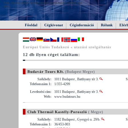
FAIL (the browser should render some flash content, not
this).
Főoldal
Cégkivonat
Céginformáció
Rólunk
Elér
Európai Uniós Tudakozó « utazási szolgáltatás
12 db ilyen céget találtam:
Budavár Tours Kft.
(Budapest Megye)
Székhely:
1011 Budapest , Batthyany tér 3.
S
Telefonszám 1:
1/355-4299
Levelezési cím:
1011 Budapest , Batthyany tér 3.
Web:
www.budatours.hu
Club Thermál Kastély-Poroszló
( Megye)
Székhely:
1182 Budapest , Gyergyó u. 29/b.
S
Telefonszám 1:
36/453-003