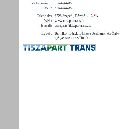
Telefonszám 1:
62/44-44-85
Fax 1:
62/44-44-85
Telephely:
6726 Szeged , Déryné u. 13.
Web:
www.tiszaparttrans.hu
E-mail:
tiszapart@tiszaparttrans.hu
Egyéb:
Bármikor, Bárkit, Bárhova Szállítunk. Az Önök
igényei szerint szállítunk.