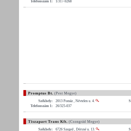
Telefonszám 1:
1/317-9268
Promptus Bt.
(Pest Megye)
Székhely:
2013 Pomáz , Névtelen u. 4.
S
Telefonszám 1:
26/325-037
Tiszapart Trans Kft.
(Csongrád Megye)
Székhely:
6726 Szeged , Déryné u. 13.
S