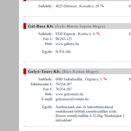
Székhely:
4025 Debrecen , Kossuth u. 29.
S
Gál-Busz Kft.
(Győr-Moson-Sopron Megye)
Székhely:
9330 Kapuvár , Kertész u. 6.
S
Fax 1:
96/243-125
Web:
www.galbusz.hu
Egyéb:
H-P:8-16h
Golyó-Tours Kft.
(Bács-Kiskun Megye)
Székhely:
6080 Szabadszállás , Orgona u. 1.
S
Telefonszám 1:
76/354-287
Fax 1:
76/354-287
Web:
www.golyotours.hu
E-mail:
golyotours@t-online.hu
Egyéb:
Autóbuszaink utas- és balesetbiztosítással
rendelkeznek belföldi személyszállítás során.
Buszos személyszállítás 4-52-főig. Munkásjárat 3
műszakban!