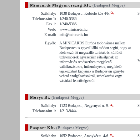
Minicards Magyarország Kft.
(Budapest Megye)
Székhely:
1038 Budapest , Kobórló köz 4/b.
S
Telefonszám 1:
1/240-5386
Fax 1:
1/240-5386
Web:
www.minicards.hu
E-mail:
info@minicards.hu
Egyéb:
A MINICARDS Európa több városa mellett
Budapesten is egyedülálló módon segíti, hogy az
ideérkező, itt megszálló turisták és külföldi
üzletemberek egyszerűen rátaláljanak az
M
információs rendszerben megjelenő
vállalkozásokra, intézményekre, megfelelő
tájékoztatást kapjanak a Budapesten igénybe
vehető szolgáltatásokról, szórakozási vagy
vásárlási lehetőségekről.
Morys Bt.
(Budapest Megye)
Székhely:
1123 Budapest , Negyenyed u. 9.
S
Telefonszám 1:
1/213-9444
Pasport Kft.
(Budapest Megye)
Székhely:
1052 Budapest , Aranykéz u. 4-6.
S