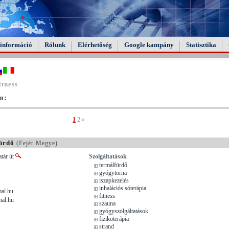
információ
Rólunk
Elérhetőség
Google kampány
Statisztika
itness
m:
1
2
»
ürdő
(Fejér Megye)
tár út
Szolgáltatások
termálfürdő
gyógytorna
iszapkezelés
inhalációs sóterápia
al.hu
fitness
mal.hu
szauna
gyógyszolgáltatások
fizikoterápia
strand