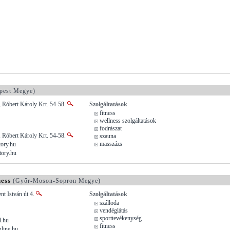
pest Megye)
 Róbert Károly Krt. 54-58.
Szolgáltatások
fitness
wellness szolgáltatások
fodrászat
 Róbert Károly Krt. 54-58.
szauna
masszázs
tory.hu
tory.hu
ess
(Győr-Moson-Sopron Megye)
nt István út 4.
Szolgáltatások
szálloda
vendéglátás
sporttevékenység
l.hu
fitness
line.hu