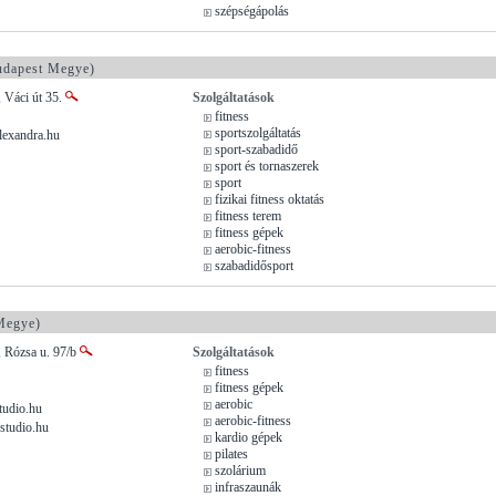
szépségápolás
dapest Megye)
 Váci út 35.
Szolgáltatások
fitness
sportszolgáltatás
lexandra.hu
sport-szabadidő
sport és tornaszerek
sport
fizikai fitness oktatás
fitness terem
fitness gépek
aerobic-fitness
szabadidősport
Megye)
, Rózsa u. 97/b
Szolgáltatások
fitness
fitness gépek
aerobic
udio.hu
aerobic-fitness
studio.hu
kardio gépek
pilates
szolárium
infraszaunák