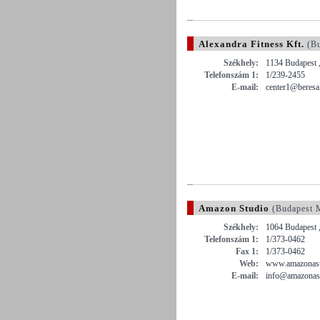
Alexandra Fitness Kft.
(Bu
Székhely:
1134 Budapest ,
Telefonszám 1:
1/239-2455
E-mail:
center1@beresa
Amazon Studio
(Budapest 
Székhely:
1064 Budapest 
Telefonszám 1:
1/373-0462
Fax 1:
1/373-0462
Web:
www.amazonast
E-mail:
info@amazonas