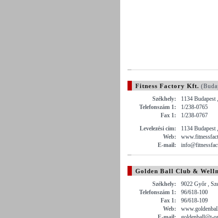
Fitness Factory Kft.
(Buda
Székhely:
1134 Budapest ,
Telefonszám 1:
1/238-0765
Fax 1:
1/238-0767
Levelezési cím:
1134 Budapest ,
Web:
www.fitnessfac
E-mail:
info@fitnessfac
Golden Ball Club & Welln
Székhely:
9022 Győr , Sze
Telefonszám 1:
96/618-100
Fax 1:
96/618-109
Web:
www.goldenbal
E-mail:
goldenball@t-on