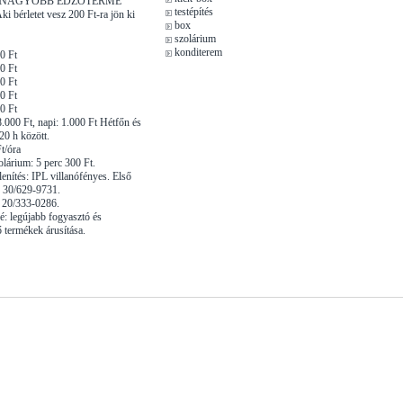
GNAGYOBB EDZŐTERME
testépítés
 bérletet vesz 200 Ft-ra jön ki
box
szolárium
konditerem
00 Ft
00 Ft
00 Ft
00 Ft
00 Ft
8.000 Ft, napi: 1.000 Ft Hétfőn és
20 h között.
t/óra
olárium: 5 perc 300 Ft.
enítés: IPL villanófényes. Első
n: 30/629-9731.
 20/333-0286.
é: legújabb fogyasztó és
ő termékek árusítása.