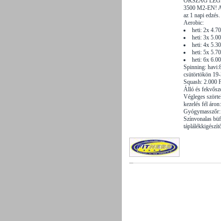
ORSZÁG LE
3500 M2-EN! Aki
az 1 napi edzés.
Aerobic:
heti: 2x 4.7
heti: 3x 5.0
heti: 4x 5.3
heti: 5x 5.7
heti: 6x 6.0
Spinning: havi:
csütörtökön 19-
Squash: 2.000 F
Álló és fekvősz
Végleges szörtel
kezelés fél áro
Gyógymasszőr:
Színvonalas büf
táplálékkigészít