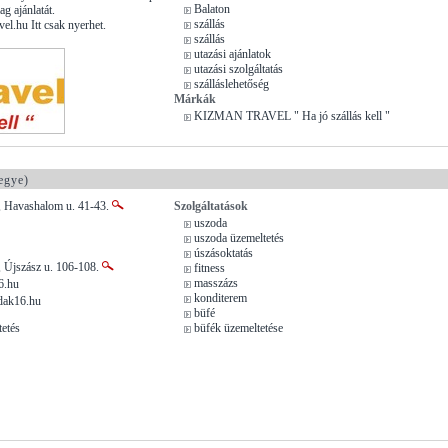
Balaton
g ajánlatát.
szállás
l.hu Itt csak nyerhet.
szállás
utazási ajánlatok
utazási szolgáltatás
szálláslehetőség
Márkák
KIZMAN TRAVEL " Ha jó szállás kell "
egye)
, Havashalom u. 41-43.
Szolgáltatások
uszoda
uszoda üzemeltetés
úszásoktatás
, Újszász u. 106-108.
fitness
masszázs
6.hu
konditerem
dak16.hu
büfé
tetés
büfék üzemeltetése