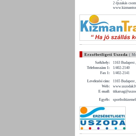
2 éjszakás csoma
www.kizmantrave
Erzsébetligeti Uszoda
( M
Székhely:
1163 Budapest 
Telefonszám 1:
1/402-2140
Fax 1:
1/402-2141
Levelezési cím:
1165 Budapest 
Web:
www.uszodak1
E-mail:
titkarsag@uszo
Egyéb:
sportboltüzemel