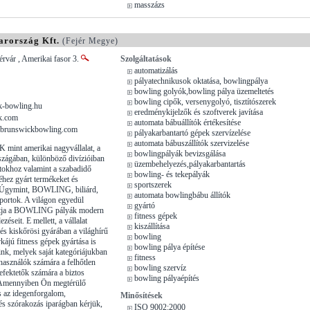
masszázs
rország Kft.
(Fejér Megye)
rvár , Amerikai fasor 3.
Szolgáltatások
automatizálás
pályatechnikusok oktatása, bowlingpálya
bowling golyók,bowling pálya üzemeltetés
bowling cipők, versenygolyó, tisztítószerek
-bowling.hu
eredménykijelzők és szoftverek javítása
k.com
automata bábuállítók értékesítése
brunswickbowling.com
pályakarbantartó gépek szervízelése
automata bábuszállítók szervizelése
nt amerikai nagyvállalat, a
bowlingpályák bevizsgálása
zágában, különböző divízióiban
üzembehelyezés,pályakarbantartás
tokhoz valamint a szabadidő
bowling- és tekepályák
éhez gyárt termékeket és
sportszerek
t. Úgymint, BOWLING, biliárd,
automata bowlingbábu állítók
 sportok. A világon egyedül
gyártó
rtja a BOWLING pályák modern
fitness gépek
zéseit. E mellett, a vállalat
kiszállítása
és kiskőrösi gyárában a világhírű
bowling
kájú fitness gépek gyártása is
bowling pálya építése
ink, melyek saját kategóriájukban
fitness
lhasználók számára a felhőtlen
bowling szervíz
efektetők számára a biztos
bowling pályaépítés
i. Amennyiben Ön megtérülő
s az idegenforgalom,
Minősítések
és szórakozás iparágban kérjük,
ISO 9002:2000