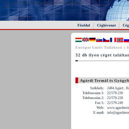
FAIL (the browser should render some flash content, not
this).
Főoldal
Cégkivonat
Cég
Európai Uniós Tudakozó « f
32 db ilyen céget találta
Agárdi Termál és Gyógyf
Székhely:
2484 Agárd , Ha
Telefonszám 1:
22/579-230
Telefonszám 2:
22/579-228
Fax 1:
22/579-249
Web:
www.agarditerm
E-mail:
info@agarditer