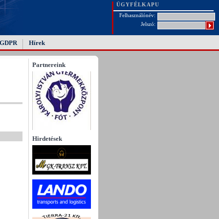
ÜGYFÉLKAPU
Felhasználónév:
Jelszó:
GDPR
Hírek
Partnereink
Hirdetések