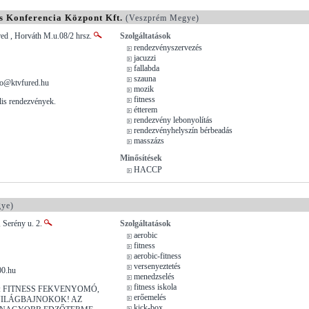
s Konferencia Központ Kft.
(Veszprém Megye)
ed , Horváth M.u.08/2 hrsz.
Szolgáltatások
rendezvényszervezés
jacuzzi
fallabda
szauna
do@ktvfured.hu
mozik
fitness
ális rendezvények.
étterem
rendezvény lebonyolítás
rendezvényhelyszín bérbeadás
masszázs
Minősítések
HACCP
ye)
 Serény u. 2.
Szolgáltatások
aerobic
fitness
aerobic-fitness
versenyeztetés
00.hu
menedzselés
fitness iskola
: FITNESS FEKVENYOMÓ,
erőemelés
ILÁGBAJNOKOK! AZ
kick-box