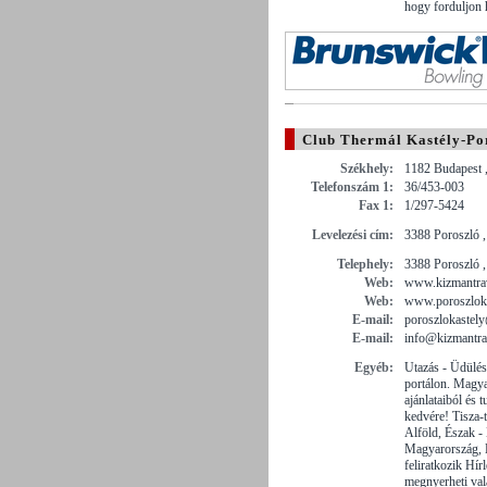
hogy forduljon
Club Thermál Kastély-Po
Székhely:
1182 Budapest 
Telefonszám 1:
36/453-003
Fax 1:
1/297-5424
Levelezési cím:
3388 Poroszló ,
Telephely:
3388 Poroszló ,
Web:
www.kizmantra
Web:
www.poroszloka
E-mail:
poroszlokastely
E-mail:
info@kizmantra
Egyéb:
Utazás - Üdülé
portálon. Magy
ajánlataiból és 
kedvére! Tisza-t
Alföld, Észak -
Magyarország, 
feliratkozik Hír
megnyerheti val