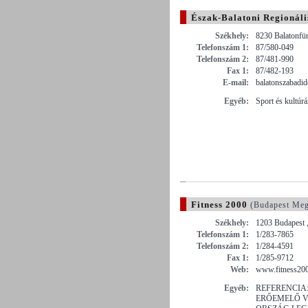
Észak-Balatoni Regionáli
Székhely:
8230 Balatonfür
Telefonszám 1:
87/580-049
Telefonszám 2:
87/481-990
Fax 1:
87/482-193
E-mail:
balatonszabadi
Egyéb:
Sport és kultúr
Fitness 2000
(Budapest Meg
Székhely:
1203 Budapest ,
Telefonszám 1:
1/283-7865
Telefonszám 2:
1/284-4591
Fax 1:
1/285-9712
Web:
www.fitness20
Egyéb:
REFERENCIA
ERŐEMELŐ V