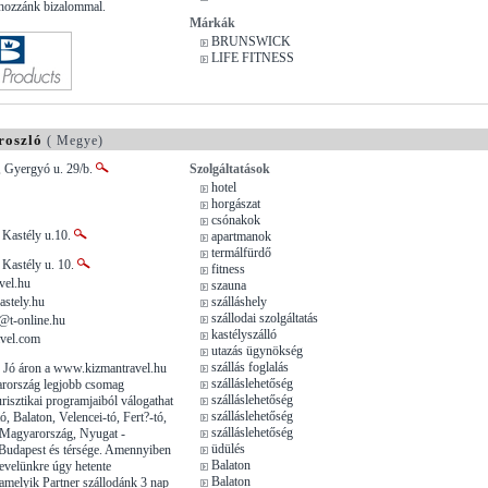
 hozzánk bizalommal.
Márkák
BRUNSWICK
LIFE FITNESS
roszló
( Megye)
, Gyergyó u. 29/b.
Szolgáltatások
hotel
horgászat
csónakok
 Kastély u.10.
apartmanok
termálfürdő
 Kastély u. 10.
fitness
vel.hu
szauna
stely.hu
szálláshely
szállodai szolgáltatás
@t-online.hu
kastélyszálló
vel.com
utazás ügynökség
szállás foglalás
s Jó áron a www.kizmantravel.hu
szálláslehetőség
arország legjobb csomag
szálláslehetőség
turisztikai programjaiból válogathat
szálláslehetőség
ó, Balaton, Velencei-tó, Fert?-tó,
szálláslehetőség
 Magyarország, Nyugat -
üdülés
Budapest és térsége. Amennyiben
Balaton
levelünkre úgy hetente
Balaton
amelyik Partner szállodánk 3 nap