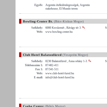
Egyéb:
Argentin ételkülönlegességek, Argentin
stakehouse, El Mundo terem
Bowling-Center Bt.
(Bács-Kiskun Megye)
Székhely:
6000 Kecskemét , Rávágy tér 3.
S
Web:
www.bowling-center.hu
Club Hotel Balatonfüred
(Veszprém Megye)
Székhely:
8230 Balatonfüred , Anna sétány 1-3.
S
Telefonszám 1:
87/482-411
Fax 1:
87/341-511
Web:
www.club-hotel-fured.hu
E-mail:
info@club-hotel-fured.hu
Csaba Center
(Békés Megye)