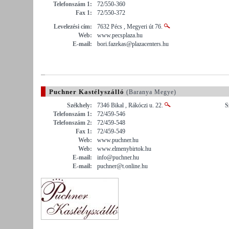
Telefonszám 1:
72/550-360
Fax 1:
72/550-372
Levelezési cím:
7632 Pécs , Megyeri út 76.
Web:
www.pecsplaza.hu
E-mail:
bori.fazekas@plazacenters.hu
Puchner Kastélyszálló
(Baranya Megye)
Székhely:
7346 Bikal , Rákóczi u. 22.
S
Telefonszám 1:
72/459-546
Telefonszám 2:
72/459-548
Fax 1:
72/459-549
Web:
www.puchner.hu
Web:
www.elmenybirtok.hu
E-mail:
info@puchner.hu
E-mail:
puchner@t.online.hu