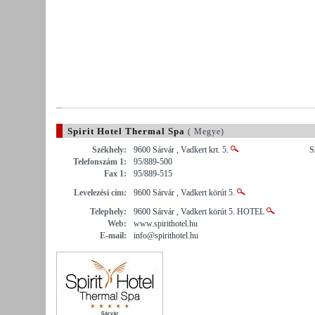
Spirit Hotel Thermal Spa
( Megye)
Székhely:
9600 Sárvár , Vadkert krt. 5.
S
Telefonszám 1:
95/889-500
Fax 1:
95/889-515
Levelezési cím:
9600 Sárvár , Vadkert körút 5.
Telephely:
9600 Sárvár , Vadkert körút 5. HOTEL
Web:
www.spirithotel.hu
E-mail:
info@spirithotel.hu