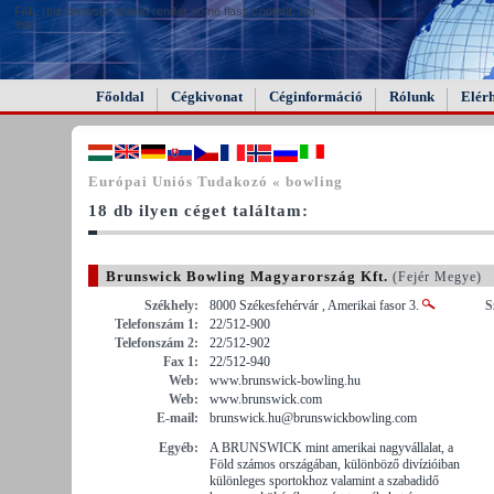
FAIL (the browser should render some flash content, not
this).
Főoldal
Cégkivonat
Céginformáció
Rólunk
Elér
Európai Uniós Tudakozó « bowling
18 db ilyen céget találtam:
Brunswick Bowling Magyarország Kft.
(Fejér Megye)
Székhely:
8000 Székesfehérvár , Amerikai fasor 3.
S
Telefonszám 1:
22/512-900
Telefonszám 2:
22/512-902
Fax 1:
22/512-940
Web:
www.brunswick-bowling.hu
Web:
www.brunswick.com
E-mail:
brunswick.hu@brunswickbowling.com
Egyéb:
A BRUNSWICK mint amerikai nagyvállalat, a
Föld számos országában, különböző divízióiban
különleges sportokhoz valamint a szabadidő