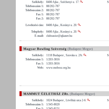
Székhely:
8400 Ajka , Széchenyi u. 17.
S
Telefonszám 1:
88/202-787
Telefonszám 2:
88/202-797
Fax 1:
88/202-787
Fax 2:
88/202-797
Levelezési cím:
8400 Ajka , Korányi u. 20.
Telephely:
8400 Ajka , Korányi u. 20.
E-mail:
cluboasisr@ajkanet.hu
Magyar Bowling Szövetség
(Budapest Megye)
Székhely:
1118 Budapest , Szováta u. 2/b.
S
Telefonszám 1:
1/203-3816
Fax 1:
1/203-3816
Web:
www.mobosz.org.hu
MAMMUT ÜZLETHÁZ ZRt.
(Budapest Megye)
Székhely:
1024 Budapest , Lövőház utca 2-6.
S
Telefonszám 1:
1/345-8020
Fax 1:
1/345-8151