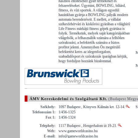
hasznos eltöltéséhez gyárt termékeket és
felszereléseket. Úgymint, BOWLING, biliárd,
fitness, és vízi sportok. A világon egyedül
hazánkban gyártja a BOWLING pályák modern
automata berendezéseit. E mellett, a vállalat
székesfehérvári és kiskőrösi gyárában a világhírű
Life Fitness márkájú fitness gépek gyártása is
folyik. Termékeink, melyek saját kategóriájukban
világelsők, a felhasználók számára a felhőtlen
szórakozást, a befektetők számára a biztos
profitot jelenti. Amennyiben Ön megtérülő
befektetést keres az idegenforgalom,
M
szabadidősport és szórakozás iparágban kérjük,
hogy forduljon hozzánk bizalommal.
M
ÁMV Kereskedelmi és Szolgáltató Kft.
(Budapest Megy
Székhely:
1097 Budapest , Könyves Kálmán krt. 12-14.
S
Telefonszám 1:
1/456-1325
Fax 1:
1/456-1324
Telephely:
1117 Budapest , Hengerhalom út 19-21.
Web:
www.gameworldcasino.hu
E-mail:
info@gameworldcasino.hu