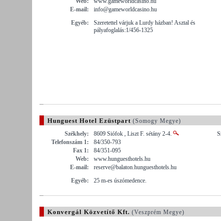
Web:
www.gameworldcasino.hu
E-mail:
info@gameworldcasino.hu
Egyéb:
Szeretettel várjuk a Lurdy házban! Asztal és
pályafoglalás:1/456-1325
Hunguest Hotel Ezüstpart
(Somogy Megye)
Székhely:
8609 Siófok , Liszt F. sétány 2-4.
S
Telefonszám 1:
84/350-793
Fax 1:
84/351-095
Web:
www.hunguesthotels.hu
E-mail:
reserve@balaton.hunguesthotels.hu
Egyéb:
25 m-es úszómedence.
Konvergál Közvetítő Kft.
(Veszprém Megye)