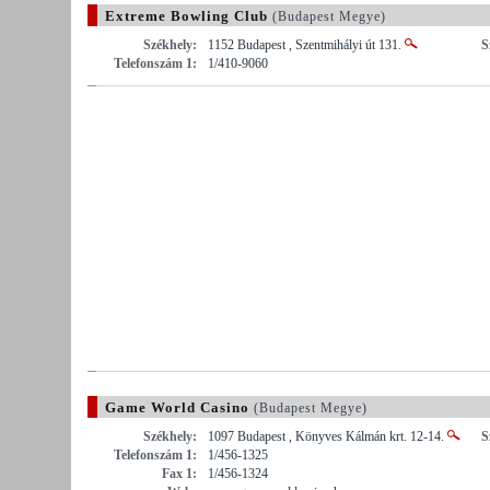
Extreme Bowling Club
(Budapest Megye)
Székhely:
1152 Budapest , Szentmihályi út 131.
S
Telefonszám 1:
1/410-9060
Game World Casino
(Budapest Megye)
Székhely:
1097 Budapest , Könyves Kálmán krt. 12-14.
S
Telefonszám 1:
1/456-1325
Fax 1:
1/456-1324