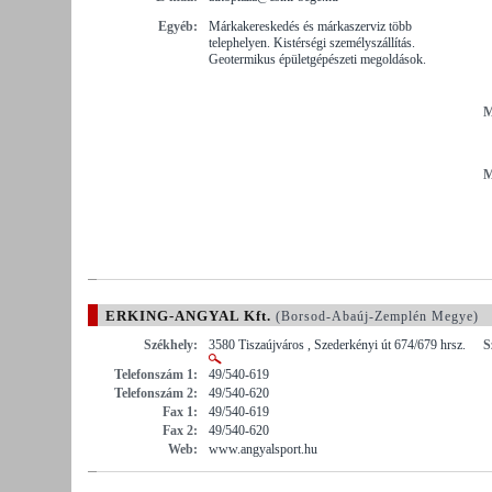
Egyéb:
Márkakereskedés és márkaszerviz több
telephelyen. Kistérségi személyszállítás.
Geotermikus épületgépészeti megoldások.
M
M
ERKING-ANGYAL Kft.
(Borsod-Abaúj-Zemplén Megye)
Székhely:
3580 Tiszaújváros , Szederkényi út 674/679 hrsz.
S
Telefonszám 1:
49/540-619
Telefonszám 2:
49/540-620
Fax 1:
49/540-619
Fax 2:
49/540-620
Web:
www.angyalsport.hu