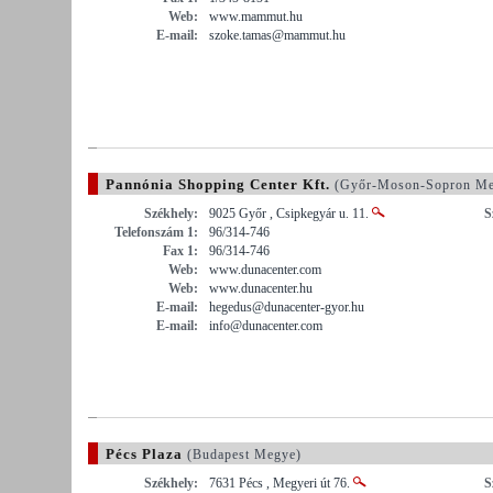
Web:
www.mammut.hu
E-mail:
szoke.tamas@mammut.hu
Pannónia Shopping Center Kft.
(Győr-Moson-Sopron Me
Székhely:
9025 Győr , Csipkegyár u. 11.
S
Telefonszám 1:
96/314-746
Fax 1:
96/314-746
Web:
www.dunacenter.com
Web:
www.dunacenter.hu
E-mail:
hegedus@dunacenter-gyor.hu
E-mail:
info@dunacenter.com
Pécs Plaza
(Budapest Megye)
Székhely:
7631 Pécs , Megyeri út 76.
S