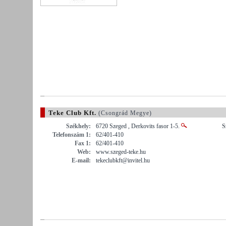
Teke Club Kft.
(Csongrád Megye)
Székhely:
6720 Szeged , Derkovits fasor 1-5.
S
Telefonszám 1:
62/401-410
Fax 1:
62/401-410
Web:
www.szeged-teke.hu
E-mail:
tekeclubkft@invitel.hu