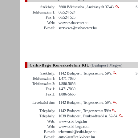
Székhely:
5600 Békéscsaba , Andrássy út 37-43.
S
Telefonszám 1:
66/524-524
Fax 1:
66/524-525
Web:
www.csabacenter.hu
E-mail:
szervezes@csabacenter.hu
Csiki-Bege Kereskedelmi Kft.
(Budapest Megye)
Székhely:
1142 Budapest , Tengerszem u. 59/a.
S
Telefonszám 1:
1/471-7030
Telefonszám 2:
1/886-5656
Fax 1:
1/471-7039
Fax 2:
1/886-5665
Levelezési cím:
1142 Budapest , Tengerszem u. 59/a.
Telephely:
1142 Budapest , Tengerszem u.59/A
Telephely:
1039 Budapest , Pünkösdfürdő u. 52-54.
Web:
www.csiki-bege.hu
Web:
www.csiki-bege.com
E-mail:
teherautok@csiki-bege.hu
E-mail:
autoplaza@csiki-bege.hu