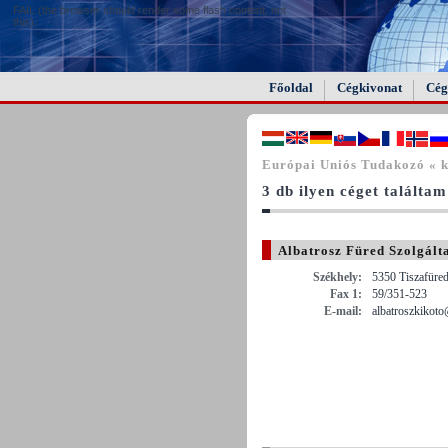
FAIL (the browser should render some flash content, not
this).
Főoldal
Cégkivonat
Cég
Európai Uniós Tudakozó « k
3 db ilyen céget találtam
Albatrosz Füred Szolgált
Székhely:
5350 Tiszafüre
Fax 1:
59/351-523
E-mail:
albatroszkikoto