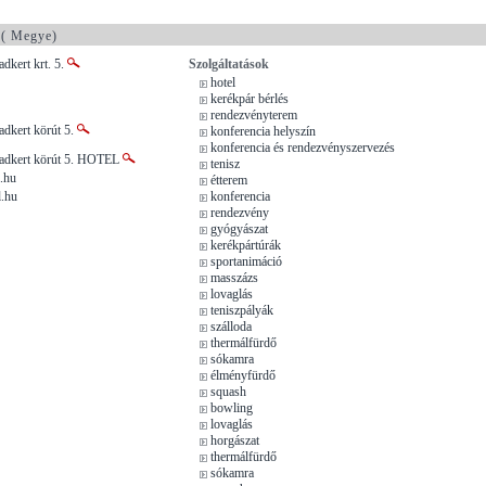
( Megye)
adkert krt. 5.
Szolgáltatások
hotel
kerékpár bérlés
rendezvényterem
adkert körút 5.
konferencia helyszín
konferencia és rendezvényszervezés
Vadkert körút 5. HOTEL
tenisz
.hu
étterem
l.hu
konferencia
rendezvény
gyógyászat
kerékpártúrák
sportanimáció
masszázs
lovaglás
teniszpályák
szálloda
thermálfürdő
sókamra
élményfürdő
squash
bowling
lovaglás
horgászat
thermálfürdő
sókamra