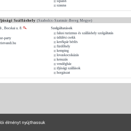
squash
szauna
júsági Szálláshely
(Szabolcs-Szatmár-Bereg Megye)
i , Bocskai u. 8.
Szolgáltatások
falusi turizmus és szálláshely szolgáltatás
üdülési csekk
ur-party
kerékpár bérlés
istvandi.hu
fürdőhely
kemping
lovaskocsikázás
kenuzás
vendégház
ifjúsági szállások
horgászat
lói élményt nyújthassuk