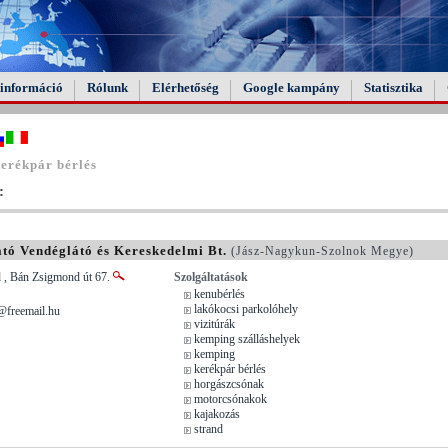
információ
Rólunk
Elérhetőség
Google kampány
Statisztika
erékpár bérlés
:
ató Vendéglátó és Kereskedelmi Bt.
(Jász-Nagykun-Szolnok Megye)
d , Bán Zsigmond út 67.
Szolgáltatások
kenubérlés
lakókocsi parkolóhely
@freemail.hu
vizitúrák
kemping szálláshelyek
kemping
kerékpár bérlés
horgászcsónak
motorcsónakok
kajakozás
strand