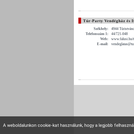
Túr-Party Vendégház és If
Székhely:
4944 Túristvánd
Telefonszám 1:
44/721-048
Web:
www.falusi.hu/t
E-mail:
vendeglatas@tur
A weboldalunkon cookie-kat használunk, hogy a legjobb felhaszná