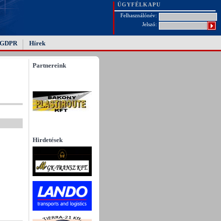
ÜGYFÉLKAPU
Felhasználónév:
Jelszó:
GDPR
Hírek
Partnereink
Hirdetések