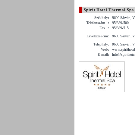
Spirit Hotel Thermal Spa
Székhely:
9600 Sárvár , V
Telefonszám 1:
95/889-500
Fax 1:
95/889-515
Levelezési cím:
9600 Sárvár , V
Telephely:
9600 Sárvár , 
Web:
www.spirithotel
E-mail:
info@spirithote