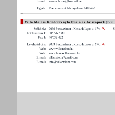
E-mail:
katonatiborne@freemail.hu
Egyéb:
Rendezvények lebonyolítása 140 főig!
Villa Malom Rendezvényhelyszín és Játszópark
(Pest
Székhely:
2039 Pusztazámor , Kossuth Lajos u. 17/b.
S
Telefonszám 1:
30/951-7880
Fax 1:
46/532-422
Levelezési cím:
2039 Pusztazámor , Kossuth Lajos u. 17/b.
Web:
www.villamalom.hu
Web:
www.luxusvillamalom.hu
E-mail:
villamalom@gmail.com
E-mail:
info@villamalom.com