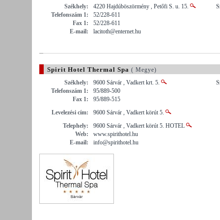
Székhely:
4220 Hajdúböszörmény , Petőfi S. u. 15.
S
Telefonszám 1:
52/228-611
Fax 1:
52/228-611
E-mail:
lacitoth@enternet.hu
Spirit Hotel Thermal Spa
( Megye)
Székhely:
9600 Sárvár , Vadkert krt. 5.
S
Telefonszám 1:
95/889-500
Fax 1:
95/889-515
Levelezési cím:
9600 Sárvár , Vadkert körút 5.
Telephely:
9600 Sárvár , Vadkert körút 5. HOTEL
Web:
www.spirithotel.hu
E-mail:
info@spirithotel.hu