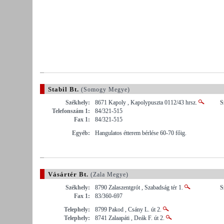
Stabil Bt.
(Somogy Megye)
Székhely:
8671 Kapoly , Kapolypuszta 0112/43 hrsz.
S
Telefonszám 1:
84/321-515
Fax 1:
84/321-515
Egyéb:
Hangulatos étterem bérlése 60-70 főig.
Vásártér Bt.
(Zala Megye)
Székhely:
8790 Zalaszentgrót , Szabadság tér 1.
S
Fax 1:
83/360-697
Telephely:
8799 Pakod , Csány L. út 2.
Telephely:
8741 Zalaapáti , Deák F. út 2.