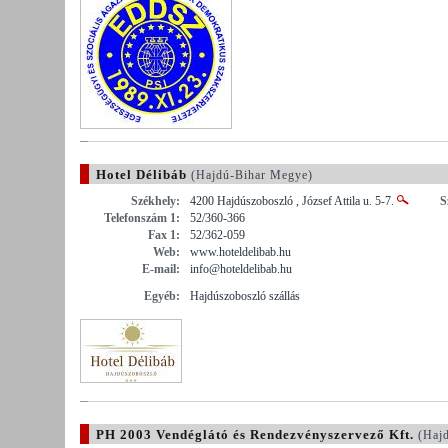
Hotel Délibáb
(Hajdú-Bihar Megye)
Székhely:
4200 Hajdúszoboszló , József Attila u. 5-7.
S
Telefonszám 1:
52/360-366
Fax 1:
52/362-059
Web:
www.hoteldelibab.hu
E-mail:
info@hoteldelibab.hu
Egyéb:
Hajdúszoboszló szállás
PH 2003 Vendéglátó és Rendezvényszervező Kft.
(Hajd