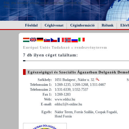
FAIL (the browser should render some flash content, not
this).
Főoldal
Cégkivonat
Céginformáció
Rólunk
Elér
Európai Uniós Tudakozó « rendezvényterem
7 db ilyen céget találtam:
Egészségügyi és Szociális Ágazatban Dolgozók Demo
Megye)
Székhely:
1051 Budapest , Nádor u. 32.
S
Telefonszám 1:
1/269-1235, 1/269-1268, 1/311-0467
Telefonszám 2:
1/331-6339, 1/332-7537
Fax 1:
1/269-1283
Web:
www.eddsz.hu
E-mail:
eddsz1@t-online.hu
Egyéb:
Nádor Terem, Forrás Szállás, Csopak Fogadó,
Hotel Forrás