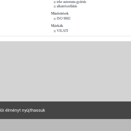
teke automata gyártás
alkatrészellátás
Minősítések
ISO 9002
Márkák
VILATI
lói élményt nyújthassuk