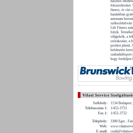
hasznos eltöltés
felszereléseke
fitness, és vízi
hazánkban gyá
automata berende
székesfehérvári 
Life Fitness már
folyik. Terméke
világelsők, a fe
szórakozást, a b
profitot jelent
befektetést kere
szabadidősport 
hogy forduljon
Vilati Service Szolgáltató
Székhely:
1134 Budapest ,
Telefonszám 1:
1/452-3753
Fax 1:
1/452-3752
Telephely:
3300 Eger , Fai
Web:
www.vilatiservi
E-mail:
csuth@vilatiser