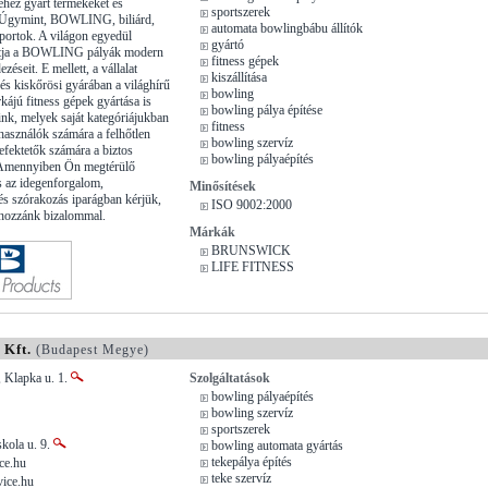
éhez gyárt termékeket és
sportszerek
t. Úgymint, BOWLING, biliárd,
automata bowlingbábu állítók
 sportok. A világon egyedül
gyártó
rtja a BOWLING pályák modern
fitness gépek
zéseit. E mellett, a vállalat
kiszállítása
és kiskőrösi gyárában a világhírű
bowling
kájú fitness gépek gyártása is
bowling pálya építése
ink, melyek saját kategóriájukban
fitness
lhasználók számára a felhőtlen
bowling szervíz
efektetők számára a biztos
bowling pályaépítés
i. Amennyiben Ön megtérülő
s az idegenforgalom,
Minősítések
és szórakozás iparágban kérjük,
ISO 9002:2000
 hozzánk bizalommal.
Márkák
BRUNSWICK
LIFE FITNESS
 Kft.
(Budapest Megye)
 Klapka u. 1.
Szolgáltatások
bowling pályaépítés
bowling szervíz
sportszerek
skola u. 9.
bowling automata gyártás
tekepálya építés
ce.hu
teke szervíz
vice.hu