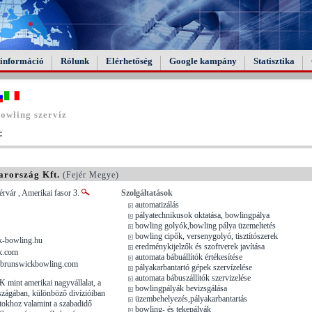
információ
Rólunk
Elérhetőség
Google kampány
Statisztika
owling szervíz
:
rország Kft.
(Fejér Megye)
rvár , Amerikai fasor 3.
Szolgáltatások
automatizálás
pályatechnikusok oktatása, bowlingpálya
bowling golyók,bowling pálya üzemeltetés
bowling cipők, versenygolyó, tisztítószerek
-bowling.hu
eredménykijelzők és szoftverek javítása
k.com
automata bábuállítók értékesítése
brunswickbowling.com
pályakarbantartó gépek szervízelése
automata bábuszállítók szervizelése
nt amerikai nagyvállalat, a
bowlingpályák bevizsgálása
zágában, különböző divízióiban
üzembehelyezés,pályakarbantartás
tokhoz valamint a szabadidő
bowling- és tekepályák