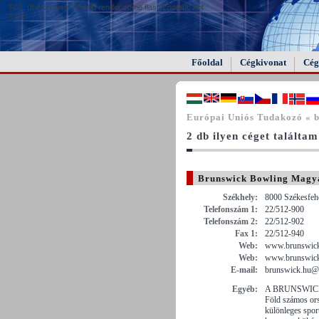
FAIL (the browser should render some flash content, not
this).
Főoldal
Cégkivonat
Cég
Európai Uniós Tudakozó « b
2 db ilyen céget találtam
Brunswick Bowling Magya
Székhely:
8000 Székesfehé
Telefonszám 1:
22/512-900
Telefonszám 2:
22/512-902
Fax 1:
22/512-940
Web:
www.brunswick
Web:
www.brunswic
E-mail:
brunswick.hu@
Egyéb:
A BRUNSWICK mi
Föld számos ors
különleges spor