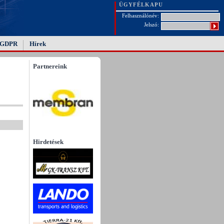
ÜGYFÉLKAPU
Felhasználónév:
Jelszó:
GDPR
Hírek
Partnereink
Hirdetések