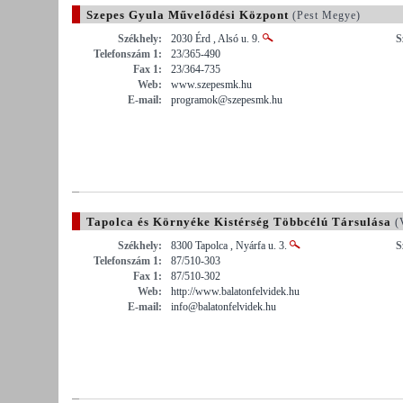
Szepes Gyula Művelődési Központ
(Pest Megye)
Székhely:
2030 Érd , Alsó u. 9.
S
Telefonszám 1:
23/365-490
Fax 1:
23/364-735
Web:
www.szepesmk.hu
E-mail:
programok@szepesmk.hu
Tapolca és Környéke Kistérség Többcélú Társulása
(
Székhely:
8300 Tapolca , Nyárfa u. 3.
S
Telefonszám 1:
87/510-303
Fax 1:
87/510-302
Web:
http://www.balatonfelvidek.hu
E-mail:
info@balatonfelvidek.hu