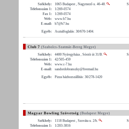
Székhely:
1065 Budapest , Nagymező u. 46-48.
S
Telefonszám 1:
1/269-0574
Fax 1:
1/269-0574
Web:
www.b7.hu
E-mail:
b7@b7.hu
Egyéb:
Asztalfoglalás: 30/670-1404.
Club 7
(Szabolcs-Szatmár-Bereg Megye)
Székhely:
4400 Nyíregyháza , Sóstói út 31/B.
S
Telefonszám 1:
42/505-459
Web:
www.c-7.hu
E-mail:
sandordobranszky@freemail.hu
Egyéb:
Pizza házhozszállítás: 30/278-1420
Magyar Bowling Szövetség
(Budapest Megye)
Székhely:
1118 Budapest , Szováta u. 2/b.
S
Telefonszám 1:
1/203-3816