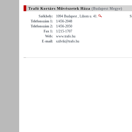
Trafó Kortárs Művészetek Háza
(Budapest Megye)
Székhely:
1094 Budapest , Liliom u. 41.
S
Telefonszám 1:
1/456-2048
Telefonszám 2:
1/456-2050
Fax 1:
1/215-1707
Web:
www.trafo.hu
E-mail:
szilvik@trafo.hu