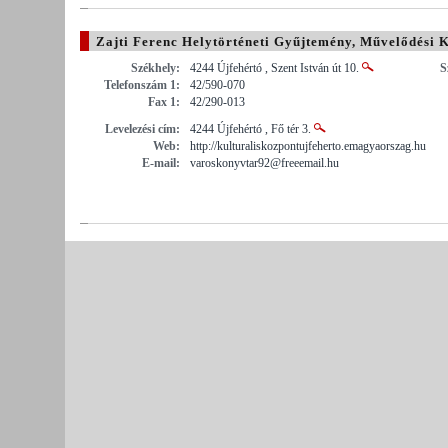
Zajti Ferenc Helytörténeti Gyűjtemény, Művelődési 
Székhely:
4244 Újfehértó , Szent István út 10.
S
Telefonszám 1:
42/590-070
Fax 1:
42/290-013
Levelezési cím:
4244 Újfehértó , Fő tér 3.
Web:
http://kulturaliskozpontujfeherto.emagyaorszag.hu
E-mail:
varoskonyvtar92@freeemail.hu