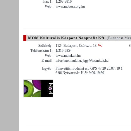
Fax 1:
1/203-3816
Web:
www.mobosz.org.hu
MOM Kulturális Központ Nonprofit Kft.
(Budapest Me
Székhely:
1124 Budapest , Csörsz u. 18.
S
Telefonszám 1:
1/319-9854
Web:
www.momkult.hu
E-mail:
info@momkult.hu; jegy@momkult.hu
Egyéb:
Filmvetítés, irodalmi est. GPS 47 29 25.07; 19 1
6.96 Nyitvatartás: H-V: 9:00-19:30