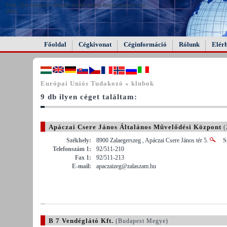
FAIL (the browser should render some flash content, not
this).
Főoldal
Cégkivonat
Céginformáció
Rólunk
Elér
Európai Uniós Tudakozó « klubok
9 db ilyen céget találtam:
Apáczai Csere János Általános Művelődési Központ
(
Székhely:
8900 Zalaegerszeg , Apáczai Csere János tér 5.
S
Telefonszám 1:
92/511-210
Fax 1:
92/511-213
E-mail:
apaczaizeg@zalaszam.hu
B 7 Vendéglátó Kft.
(Budapest Megye)