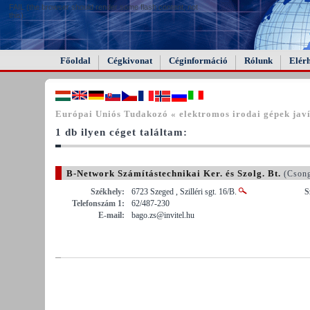
FAIL (the browser should render some flash content, not
this).
Főoldal
Cégkivonat
Céginformáció
Rólunk
Elér
Európai Uniós Tudakozó « elektromos irodai gépek jav
1 db ilyen céget találtam:
B-Network Számítástechnikai Ker. és Szolg. Bt.
(Csong
Székhely:
6723 Szeged , Szilléri sgt. 16/B.
S
Telefonszám 1:
62/487-230
E-mail:
bago.zs@invitel.hu