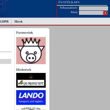
ÜGYFÉLKAPU
Felhasználónév:
Jelszó:
GDPR
Hírek
Partnereink
Hirdetések