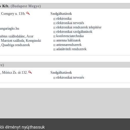
 Kft.
(Budapest Megye)
 Csengery u. 13/b.
Szolgáltatások
elektronika
elektronikai tervezés
elektronikai rendszerek telepítése
ungariagks.hu
elektronikai szolgáltatások
konferenciatechnika
ubius szállodalánc, Acor
antenna hálózatok
 Marriott szálloda, Kempinski
antennarendszerek
, Quadriga rendszerek
adatátviteli rendszerek
ye)
, Móricz Zs. út 132.
Szolgáltatások
elektronikai tervezés
lói élményt nyújthassuk