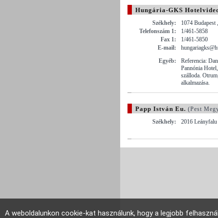
Hungária-GKS Hotelvideo
Székhely:
1074 Budapest ,
Telefonszám 1:
1/461-5858
Fax 1:
1/461-5850
E-mail:
hungariagks@h
Egyéb:
Referencia: Dan
Pannónia Hotel,
szálloda. Otrum
alkalmazása.
Papp István Eu.
(Pest Meg
Székhely:
2016 Leányfalu 
A weboldalunkon cookie-kat használunk, hogy a legjobb felhaszná