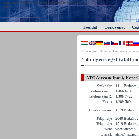
FAIL (the browser should render some flash content, not
this).
Főoldal
Cégkivonat
Cég
Európai Uniós Tudakozó « e
4 db ilyen céget találtam
ATC Aircom Ipari, Keresk
Székhely:
1111 Budapest ,
Telefonszám 1:
1/466-6407
Telefonszám 2:
1/309-7422
Fax 1:
1/209-5604
Levelezési cím:
1519 Budapest ,
Telephely:
2040 Budaörs ,
Telephely:
1519 Budapest ,
Web:
www.atcnet.hu
E-mail:
atcnet@atcnet.h