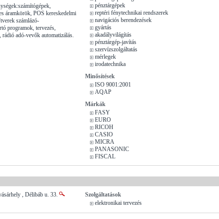
pénztárgépek
nységek:számítógépek,
reptéri fénytechnikai rendszerek
res áramkörök, POS kereskedelmi
navigációs berendezések
ftverek számlázó-
gyártás
rtó programok, tervezés,
akadályvilágítás
s, rádió adó-vevők automatizálás.
pénztárgép-javítás
szervízszolgáltatás
mérlegek
irodatechnika
Minősítések
ISO 9001:2001
AQAP
Márkák
FASY
EURO
RICOH
CASIO
MICRA
PANASONIC
FISCAL
sárhely , Délibáb u. 33.
Szolgáltatások
elektronikai tervezés