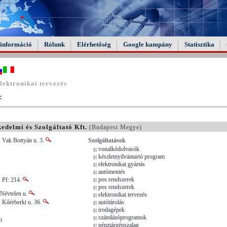
információ
Rólunk
Elérhetőség
Google kampány
Statisztika
lektronikai tervezés
:
edelmi és Szolgáltató Kft.
(Budapest Megye)
 Vak Bottyán u. 3.
Szolgáltatások
vonalkódolvasók
készletnyilvántartó program
elektronikai gyártás
autómentés
pos rendszerek
 Pf: 214.
pos rendszerek
 Névtelen u.
elektronikai tervezés
 Kőérberki u. 36.
autótárolás
irodagépek
számlázóprogramok
u
pénztárgépszalag