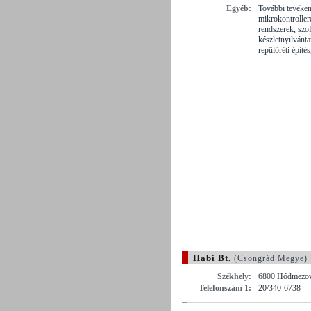
Egyéb:
További tevéke
mikrokontrolle
rendszerek, szo
készletnyilvánta
repülőréti építé
Habi Bt.
(Csongrád Megye)
Székhely:
6800 Hódmezová
Telefonszám 1:
20/340-6738