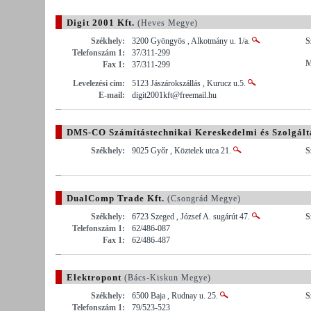
Digit 2001 Kft.
(Heves Megye)
Székhely:
3200 Gyöngyös , Alkotmány u. 1/a.
S
Telefonszám 1:
37/311-299
M
Fax 1:
37/311-299
Levelezési cím:
5123 Jászárokszállás , Kurucz u.5.
E-mail:
digit2001kft@freemail.hu
DMS-CO Számítástechnikai Kereskedelmi és Szolgálta
Székhely:
9025 Győr , Köztelek utca 21.
S
DualComp Trade Kft.
(Csongrád Megye)
Székhely:
6723 Szeged , József A. sugárút 47.
S
Telefonszám 1:
62/486-087
Fax 1:
62/486-487
Elektropont
(Bács-Kiskun Megye)
Székhely:
6500 Baja , Rudnay u. 25.
S
Telefonszám 1:
79/523-523