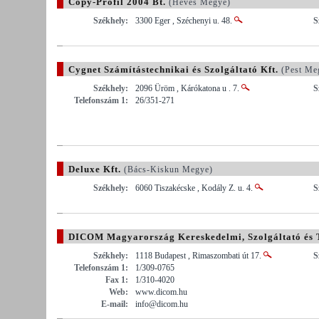
Copy-Profil 2004 Bt.
(Heves Megye)
Székhely:
3300 Eger , Széchenyi u. 48.
S
Cygnet Számítástechnikai és Szolgáltató Kft.
(Pest Me
Székhely:
2096 Üröm , Kárókatona u . 7.
S
Telefonszám 1:
26/351-271
Deluxe Kft.
(Bács-Kiskun Megye)
Székhely:
6060 Tiszakécske , Kodály Z. u. 4.
S
DICOM Magyarország Kereskedelmi, Szolgáltató és 
Székhely:
1118 Budapest , Rimaszombati út 17.
S
Telefonszám 1:
1/309-0765
Fax 1:
1/310-4020
Web:
www.dicom.hu
E-mail:
info@dicom.hu