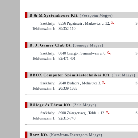
B & M Systemhouse Kft.
(Veszprém Megye)
Székhely:
8556 Pápateszér , Markovics u. 32.
S
Telefonszám 1:
89/352-110
B. J. Gamer Club Bt.
(Somogy Megye)
Székhely:
8840 Csurgó , Semmelweis u. 6.
S
Telefonszám 1:
82/471-401
BBOX Computer Számítástechnikai Kft.
(Pest Megye)
Székhely:
2040 Budaörs , Moha utca 3.
S
Telefonszám 1:
20/339-1333
Billege és Társa Kft.
(Zala Megye)
Székhely:
8900 Zalaegerszeg , Toldi u. 12.
S
Telefonszám 1:
92/315-748
Borz Kft.
(Komárom-Esztergom Megye)