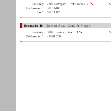
Székhely:
2500 Esztergom , Deák Ferenc u. 7.
S
Telefonszám 1:
33/311-841
Fax 1:
33/311-841
Bramako Bt.
(Borsod-Abaúj-Zemplén Megye)
Székhely:
3900 Szerencs , Fő u. 103.
S
Telefonszám 1:
47/361-200