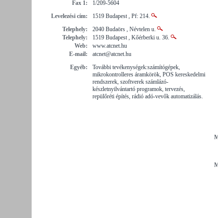
Fax 1:
1/209-5604
Levelezési cím:
1519 Budapest , Pf: 214.
Telephely:
2040 Budaörs , Névtelen u.
Telephely:
1519 Budapest , Kőérberki u. 36.
Web:
www.atcnet.hu
E-mail:
atcnet@atcnet.hu
Egyéb:
További tevékenységek:számítógépek,
mikrokontrolleres áramkörök, POS kereskedelmi
rendszerek, szoftverek számlázó-
készletnyilvántartó programok, tervezés,
repülőréti építés, rádió adó-vevők automatizálás.
M
M