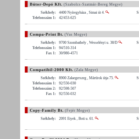
Bútor-Depó Kft.
(Szabolcs-Szatmár-Bereg Megye)
Székhely:
4400 Nyíregyháza , Simai út 4.
S
Telefonszám 1:
42/453-625
Compa-Print Bt.
(Vas Megye)
Székhely:
9700 Szombathely , Wesselényi u. 38/D
S
Telefonszám 1:
94/510-314
Fax 1:
30/980-4571
Compatibil-2000 Kft.
(Zala Megye)
Székhely:
8900 Zalaegerszeg , Mártírok útja 75.
S
Telefonszám 1:
92/550-030
Telefonszám 2:
92/598-507
Fax 1:
92/550-032
Copy-Family Bt.
(Fejér Megye)
Székhely:
2091 Etyek , Boti u. 61.
S