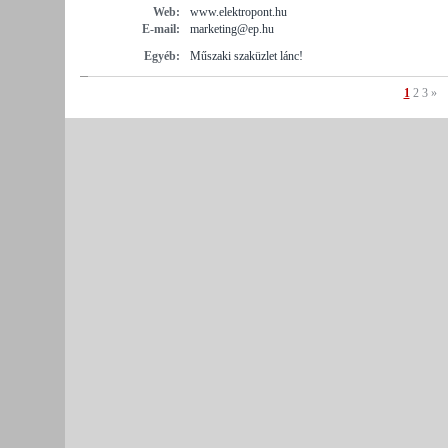
Web:
www.elektropont.hu
E-mail:
marketing@ep.hu
Egyéb:
Műszaki szaküzlet lánc!
1
2
3
»