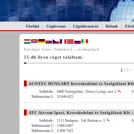
FAIL (the browser should render some flash content, not
this).
Főoldal
Cégkivonat
Céginformáció
Rólunk
Elér
Európai Uniós Tudakozó « irodagépek
55 db ilyen céget találtam:
1
2
3
»
ACOTEC HUNGARY Kereskedelmi és Szolgáltató Kft
Székhely:
4400 Nyíregyháza , Dózsa György utca 3.
S
Telefonszám 1:
52/446-825
ATC Aircom Ipari, Kereskedelmi és Szolgáltató Kft.
(
Székhely:
1111 Budapest , Vak Bottyán u. 3.
S
Telefonszám 1:
1/466-6407
Telefonszám 2:
1/309-7422