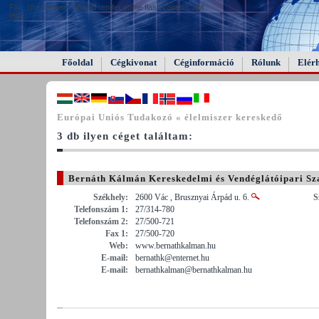
FAIL (the browser should render some flash content, not
this).
Főoldal
Cégkivonat
Céginformáció
Rólunk
Elér
Európai Uniós Tudakozó « élelmiszer kereskedő
3 db ilyen céget találtam:
Bernáth Kálmán Kereskedelmi és Vendéglátóipari Sz
Székhely:
2600 Vác , Brusznyai Árpád u. 6.
S
Telefonszám 1:
27/314-780
Telefonszám 2:
27/500-721
Fax 1:
27/500-720
Web:
www.bernathkalman.hu
E-mail:
bernathk@enternet.hu
E-mail:
bernathkalman@bernathkalman.hu