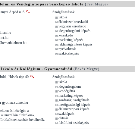
elmi és Vendéglátóipari Szakképző Iskola
(Pest Megye)
sznyai Árpád u. 6.
Szolgáltatások
iskola
élelmiszer kereskedő
vegyiáru kereskedő
idegenforgalmi képzés
lman.hu
kereskedő
net.hu
marketing képzés
@bernathkalman.hu
reklámügyintéző képzés
nyelvoktatás
szakácsképzés
 Iskola és Kollégium - Gyomaendrőd
(Békés Megye)
őd , Hősök útja 40.
Szolgáltatások
iskola
idegenforgalom
vendéglátás
marketing képzés
gazdasági szolgáltatás
n-gyomae.sulinet.hu
mezőgazdasági képzés
élelmiszeripari képzés
tekben és hétvégén a
szakképzés
 a tanszállón túrázóknak,
oktatás
fürdőzőknek szobák bérelhetők.
felsőfokú szakképzés