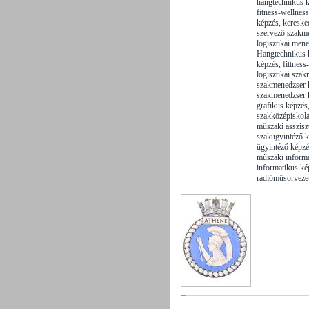
hangtechnikus k
fitness-wellness
képzés, kereske
szervező szakm
logisztikai men
Hangtechnikus k
képzés, fittness
logisztikai sza
szakmenedzser 
szakmenedzser 
grafikus képzés,
szakközépiskola
műszaki asszisz
szakügyintéző k
ügyintéző képzés
műszaki informa
informatikus ké
rádióműsorveze