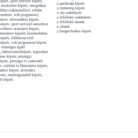
épzés, sport szervező képzés,
gazdasági képzés
 asszisztens képzés, energetikus
marketing képzés
delmi szakmenedzser, reklám
okj szakképzés
enedzser, web programozó,
felsőfokú szakképzés
edzser, informatikus képzés.
felsőfokú oktatás
épzés, sport szervező menedzser
oktatás
-wellness aszisztens képzés,
hangtechnikus képzés
kmenedzser képzéd, kereskedelimi-
képzés, reklámszervező
képzés, web programozó képzés,
 érettségire épülő
, lakberendezőképzés, logisztikai
tens képzés, pénzügyi
épzés, pénzügyi és számviteli
, színházi és filmszínész képzés,
tikus képzés, távközlési
pzés, utazásügyintéző képzés,
tő képzés.