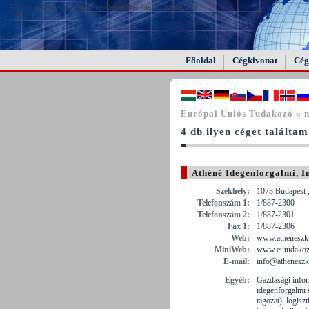
FAIL (the browser should render some flash content, not
this).
Főoldal
Cégkivonat
Cég
Európai Uniós Tudakozó « 
4 db ilyen céget találtam
Athéné Idegenforgalmi, I
Székhely:
1073 Budapest ,
Telefonszám 1:
1/887-2300
Telefonszám 2:
1/887-2301
Fax 1:
1/887-2306
Web:
www.atheneszk
MiniWeb:
www.eutudakozo
E-mail:
info@atheneszk
Egyéb:
Gazdasági infor
idegenforgalmi 
tagozat), logisz