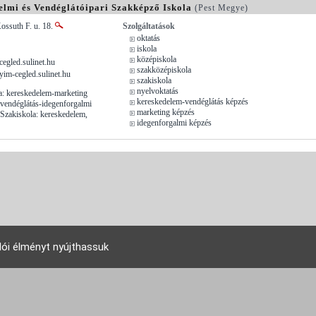
lmi és Vendéglátóipari Szakképző Iskola
(Pest Megye)
ossuth F. u. 18.
Szolgáltatások
oktatás
iskola
középiskola
egled.sulinet.hu
szakközépiskola
yim-cegled.sulinet.hu
szakiskola
nyelvoktatás
a: kereskedelem-marketing
kereskedelem-vendéglátás képzés
vendéglátás-idegenforgalmi
marketing képzés
Szakiskola: kereskedelem,
idegenforgalmi képzés
lói élményt nyújthassuk