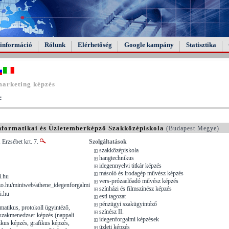
információ
Rólunk
Elérhetőség
Google kampány
Statisztika
marketing képzés
:
nformatikai és Üzletemberképző Szakközépiskola
(Budapest Megye)
 Erzsébet krt. 7.
Szolgáltatások
szakközépiskola
hangtechnikus
idegennyelvi titkár képzés
másoló és irodagép művész képzés
i.hu
vers-prózaelőadó művész képzés
.hu/miniweb/athene_idegenforgalmi
színházi és filmszínész képzés
i.hu
esti tagozat
pénzügyi szakügyintéző
matikus, protokoll ügyintéző,
színész II.
szakmenedzser képzés (nappali
idegenforgalmi képzések
tikus képzés, grafikus képzés,
üzleti képzés