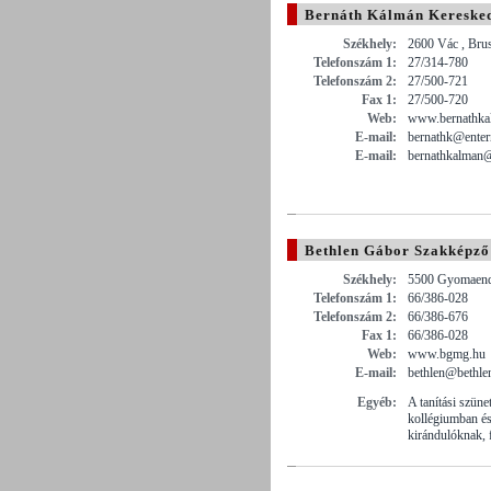
Bernáth Kálmán Keresked
Székhely:
2600 Vác , Bru
Telefonszám 1:
27/314-780
Telefonszám 2:
27/500-721
Fax 1:
27/500-720
Web:
www.bernathka
E-mail:
bernathk@enter
E-mail:
bernathkalman
Bethlen Gábor Szakképző
Székhely:
5500 Gyomaendr
Telefonszám 1:
66/386-028
Telefonszám 2:
66/386-676
Fax 1:
66/386-028
Web:
www.bgmg.hu
E-mail:
bethlen@bethle
Egyéb:
A tanítási szüne
kollégiumban és
kirándulóknak, 