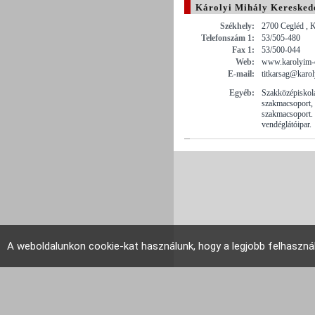
Károlyi Mihály Kereskede
Székhely:
2700 Cegléd , K
Telefonszám 1:
53/505-480
Fax 1:
53/500-044
Web:
www.karolyim-c
E-mail:
titkarsag@karol
Egyéb:
Szakközépiskol
szakmacsoport, 
szakmacsoport. 
vendéglátóipar.
A weboldalunkon cookie-kat használunk, hogy a legjobb felhaszná