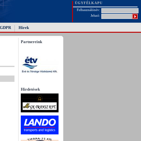
ÜGYFÉLKAPU
Felhasználónév:
Jelszó:
GDPR
Hírek
Partnereink
Hirdetések