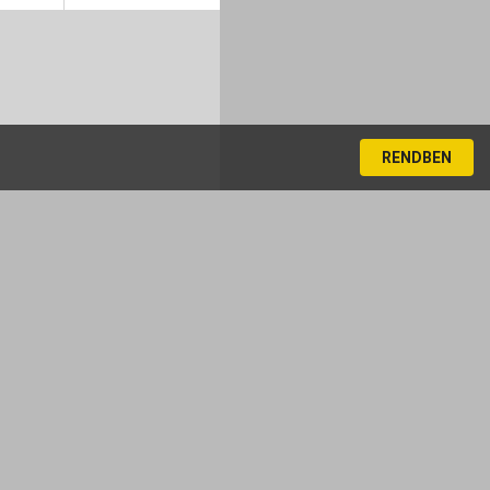
RENDBEN