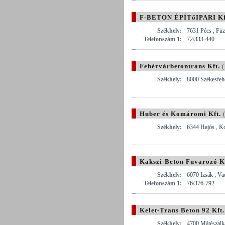
F-BETON ÉPÍTőIPARI Kf
Székhely:
7631 Pécs , Füz
Telefonszám 1:
72/333-440
Fehérvárbetontrans Kft.
(
Székhely:
8000 Székesfehé
Huber és Komáromi Kft.
(
Székhely:
6344 Hajós , K
Kakszi-Beton Fuvarozó Kf
Székhely:
6070 Izsák , Va
Telefonszám 1:
76/376-792
Kelet-Trans Beton 92 Kft.
Székhely:
4700 Mátészalka