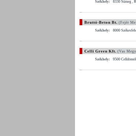
Székhely:
8330 Sümeg , R
Bruttó-Beton Bt.
(Fejér Me
Székhely:
8000 Székesfehé
Celli Green Kft.
(Vas Megy
Székhely:
9500 Celldömöl