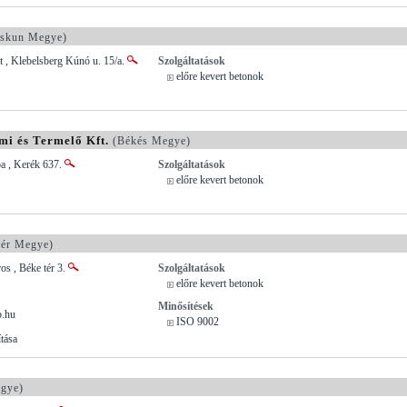
skun Megye)
 , Klebelsberg Kúnó u. 15/a.
Szolgáltatások
előre kevert betonok
 és Termelő Kft.
(Békés Megye)
a , Kerék 637.
Szolgáltatások
előre kevert betonok
jér Megye)
s , Béke tér 3.
Szolgáltatások
előre kevert betonok
Minősítések
o.hu
ISO 9002
ítása
gye)