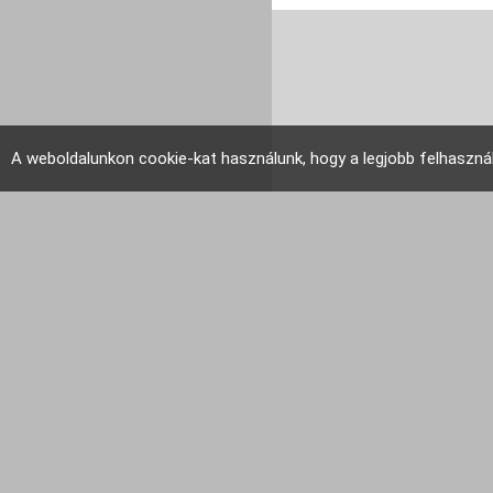
A weboldalunkon cookie-kat használunk, hogy a legjobb felhaszná