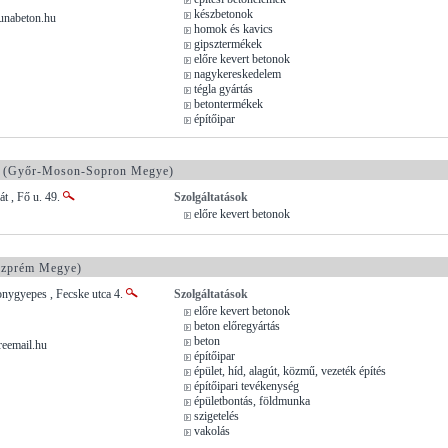
készbetonok
unabeton.hu
homok és kavics
gipsztermékek
előre kevert betonok
nagykereskedelem
tégla gyártás
betontermékek
építőipar
(Győr-Moson-Sopron Megye)
t , Fő u. 49.
Szolgáltatások
előre kevert betonok
zprém Megye)
nygyepes , Fecske utca 4.
Szolgáltatások
előre kevert betonok
beton előregyártás
beton
eemail.hu
építőipar
épület, híd, alagút, közmű, vezeték építés
építőipari tevékenység
épületbontás, földmunka
szigetelés
vakolás