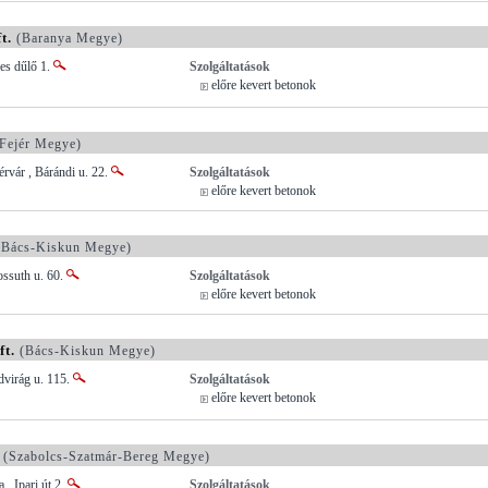
t.
(Baranya Megye)
es dűlő 1.
Szolgáltatások
előre kevert betonok
Fejér Megye)
rvár , Bárándi u. 22.
Szolgáltatások
előre kevert betonok
Bács-Kiskun Megye)
ossuth u. 60.
Szolgáltatások
előre kevert betonok
t.
(Bács-Kiskun Megye)
dvirág u. 115.
Szolgáltatások
előre kevert betonok
(Szabolcs-Szatmár-Bereg Megye)
 , Ipari út 2.
Szolgáltatások