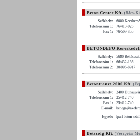
Beton Center Kft.
(Bács-Ki
Székhely:
6000 Kecskemét
Telefonszám 1:
76/413-025
Fax 1:
76/509-355
BETONDEPO Kereskedelmi
Székhely:
5600 Békéscsab
Telefonszám 1:
66/432-136
Telefonszám 2:
30/995-8917
Betontransz 2000 Kft.
(Fe
Székhely:
2400 Dunaújváro
Telefonszám 1:
25/412-740
Fax 1:
25/412-740
E-mail:
benega@axeler
Egyéb:
ipari beton száll
Betszolg Kft.
(Veszprém Me