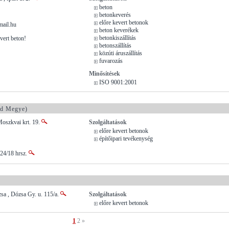
beton
betonkeverés
előre kevert betonok
ail.hu
beton keverékek
betonkiszállítás
evert beton!
betonszállítás
közúti áruszállítás
fuvarozás
Minősítések
ISO 9001:2001
d Megye)
oszkvai krt. 19.
Szolgáltatások
előre kevert betonok
építőipari tevékenység
24/18 hrsz.
sa , Dózsa Gy. u. 115/a.
Szolgáltatások
előre kevert betonok
1
2
»