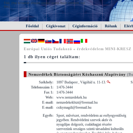
FAIL (the browser should render some flash content, not
this).
Főoldal
Cégkivonat
Céginformáció
Rólunk
Elér
Európai Uniós Tudakozó « érdekvédelem MINI-KRESZ
1 db ilyen céget találtam:
Nemzedékek Biztonságáért Közhasznú Alapítvány
(Bu
Székhely:
1097 Budapest , Vágóhíd u. 11-13.
S
Telefonszám 1:
1/476-3444
Fax 1:
1/476-3444
Web:
www.nemzedekek.hu
E-mail:
nemzedekekbizt@freemail.hu
E-mail:
csikymagdi@freemail.hu
Egyéb:
Sport, művészet, rendvédelem az esélyegyenlőség
jegyében. Rendvédelmi szervek aktív és
nyugdíjas dolgozói, családtagjai részére
szervezünk országos szintü társadalmi kulturális