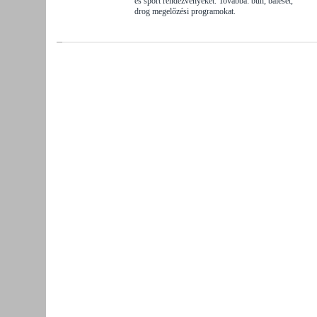
és sport rendezvényeket. Továbbá: bűn, baleset,
drog megelőzési programokat.