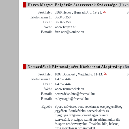
Heves Megyei Polgárőr Szervezetek Szövetsége
(Heve
Székhely:
3360 Heves , Hunyadi J. u. 19-21.
S
Telefonszám 1:
36/345-358
Fax 1:
36/345-358
Web:
www.hmpsz.hu
E-mail:
fran.otto@t-online.hu
Nemzedékek Biztonságáért Közhasznú Alapítvány
(Bu
Székhely:
1097 Budapest , Vágóhíd u. 11-13.
S
Telefonszám 1:
1/476-3444
Fax 1:
1/476-3444
Web:
www.nemzedekek.hu
E-mail:
nemzedekekbizt@freemail.hu
E-mail:
csikymagdi@freemail.hu
Egyéb:
Sport, művészet, rendvédelem az esélyegyenlőség
jegyében. Rendvédelmi szervek aktív és
nyugdíjas dolgozói, családtagjai részére
szervezünk országos szintü társadalmi kulturális
és sport rendezvényeket. Továbbá: bűn, baleset,
drog megelőzési programokat.