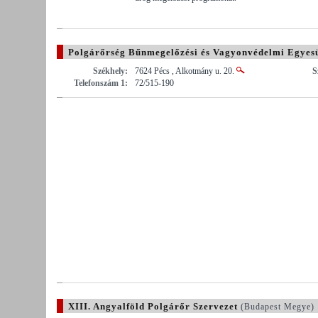
Polgárőrség Bűnmegelőzési és Vagyonvédelmi Egyesü
Székhely:
7624 Pécs , Alkotmány u. 20.
S
Telefonszám 1:
72/515-190
XIII. Angyalföld Polgárőr Szervezet
(Budapest Megye)