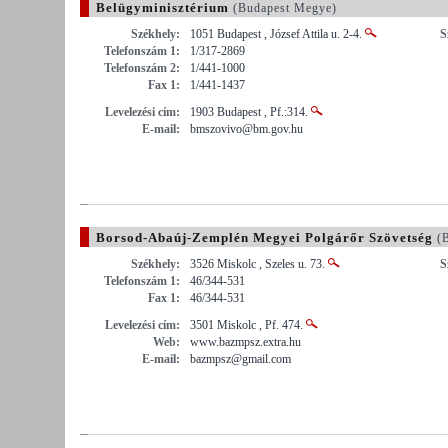
Belügyminisztérium
(Budapest Megye)
Székhely:
1051 Budapest , József Attila u. 2-4.
S
Telefonszám 1:
1/317-2869
Telefonszám 2:
1/441-1000
Fax 1:
1/441-1437
Levelezési cím:
1903 Budapest , Pf.:314.
E-mail:
bmszovivo@bm.gov.hu
Borsod-Abaúj-Zemplén Megyei Polgárőr Szövetség
(B
Székhely:
3526 Miskolc , Szeles u. 73.
S
Telefonszám 1:
46/344-531
Fax 1:
46/344-531
Levelezési cím:
3501 Miskolc , Pf. 474.
Web:
www.bazmpsz.extra.hu
E-mail:
bazmpsz@gmail.com