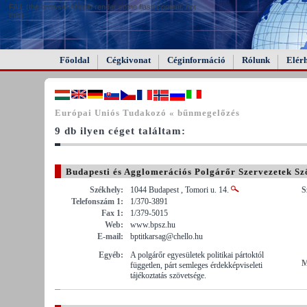
FAIL (the browser should render some flash content, not
this).
Főoldal
Cégkivonat
Céginformáció
Rólunk
Elér
Európai Uniós Tudakozó « bűnmegelőzés
9 db ilyen céget találtam:
Budapesti és Agglomerációs Polgárőr Szervezetek Sz
Székhely:
1044 Budapest , Tomori u. 14.
S
Telefonszám 1:
1/370-3891
Fax 1:
1/379-5015
Web:
www.bpsz.hu
E-mail:
bptitkarsag@chello.hu
Egyéb:
A polgárőr egyesületek politikai pártoktól
M
független, párt semleges érdekképviseleti
tájékoztatás szövetsége.