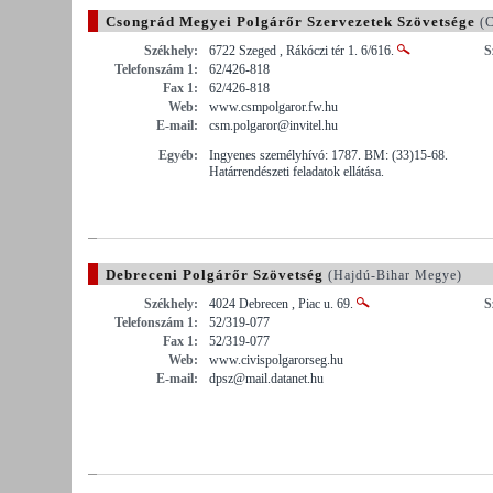
Csongrád Megyei Polgárőr Szervezetek Szövetsége
(C
Székhely:
6722 Szeged , Rákóczi tér 1. 6/616.
S
Telefonszám 1:
62/426-818
Fax 1:
62/426-818
Web:
www.csmpolgaror.fw.hu
E-mail:
csm.polgaror@invitel.hu
Egyéb:
Ingyenes személyhívó: 1787. BM: (33)15-68.
Határrendészeti feladatok ellátása.
Debreceni Polgárőr Szövetség
(Hajdú-Bihar Megye)
Székhely:
4024 Debrecen , Piac u. 69.
S
Telefonszám 1:
52/319-077
Fax 1:
52/319-077
Web:
www.civispolgarorseg.hu
E-mail:
dpsz@mail.datanet.hu