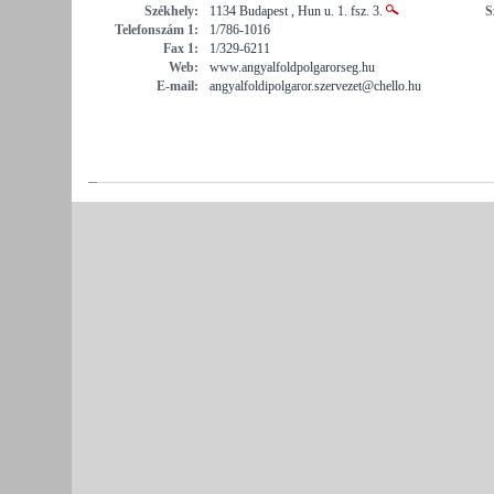
Székhely:
1134 Budapest , Hun u. 1. fsz. 3.
S
Telefonszám 1:
1/786-1016
Fax 1:
1/329-6211
Web:
www.angyalfoldpolgarorseg.hu
E-mail:
angyalfoldipolgaror.szervezet@chello.hu