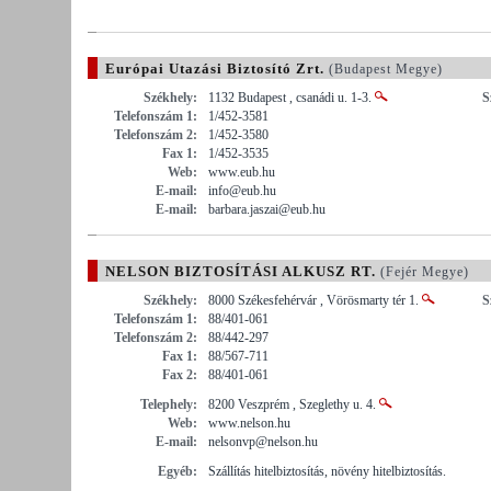
Európai Utazási Biztosító Zrt.
(Budapest Megye)
Székhely:
1132 Budapest , csanádi u. 1-3.
S
Telefonszám 1:
1/452-3581
Telefonszám 2:
1/452-3580
Fax 1:
1/452-3535
Web:
www.eub.hu
E-mail:
info@eub.hu
E-mail:
barbara.jaszai@eub.hu
NELSON BIZTOSÍTÁSI ALKUSZ RT.
(Fejér Megye)
Székhely:
8000 Székesfehérvár , Vörösmarty tér 1.
S
Telefonszám 1:
88/401-061
Telefonszám 2:
88/442-297
Fax 1:
88/567-711
Fax 2:
88/401-061
Telephely:
8200 Veszprém , Szeglethy u. 4.
Web:
www.nelson.hu
E-mail:
nelsonvp@nelson.hu
Egyéb:
Szállítás hitelbiztosítás, növény hitelbiztosítás.