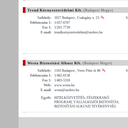
Trend Környezetvédelmi Kft.
(Budapest Megye)
Székhely:
1027 Budapest , Csalogány u. 23.
S
Telefonszám 1:
1/457-6767
Fax 1:
1/201-7739
E-mail:
trendkornyezetvedelem@axelero.hu
Westa Biztosítási Alkusz Kft.
(Budapest Megye)
Székhely:
1163 Budapest , Veres Péter út 48.
S
Telefonszám 1:
1/402-0138
Fax 1:
1/403-5318
Web:
www.westa.hu
E-mail:
westa@axelero.hu
Egyéb:
HITELKÖZVETÍTÉS, FÉSZEKRAKÓ
PROGRAM, VÁLLALKOZÓI BIZTOSÍTÁS,
BIZTOSÍTÁSI ALKUSZI TEVÉKENYSÉG