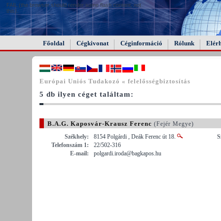
FAIL (the browser should render some flash content, not
this).
Főoldal
Cégkivonat
Céginformáció
Rólunk
Elér
Európai Uniós Tudakozó « felelősségbiztosítás
5 db ilyen céget találtam:
B.A.G. Kaposvár-Krausz Ferenc
(Fejér Megye)
Székhely:
8154 Polgárdi , Deák Ferenc út 18.
S
Telefonszám 1:
22/502-316
E-mail:
polgardi.iroda@bagkapos.hu