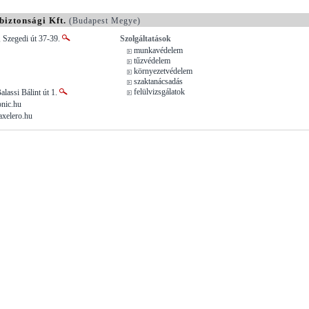
iztonsági Kft.
(Budapest Megye)
 Szegedi út 37-39.
Szolgáltatások
munkavédelem
tűzvédelem
környezetvédelem
szaktanácsadás
felülvizsgálatok
alassi Bálint út 1.
nic.hu
xelero.hu