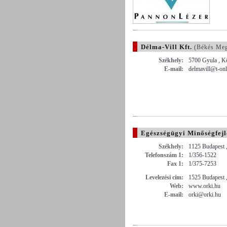
Délma-Vill Kft.
(Békés Me
Székhely:
5700 Gyula , Kö
E-mail:
delmavill@t-onl
Egészségügyi Minőségfejle
Székhely:
1125 Budapest 
Telefonszám 1:
1/356-1522
Fax 1:
1/375-7253
Levelezési cím:
1525 Budapest 
Web:
www.orki.hu
E-mail:
orki@orki.hu