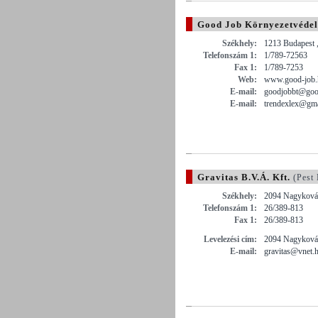
Good Job Környezetvédelm
Székhely:
1213 Budapest ,
Telefonszám 1:
1/789-72563
Fax 1:
1/789-7253
Web:
www.good-job.
E-mail:
goodjobbt@goo
E-mail:
trendexlex@gm
Gravitas B.V.Á. Kft.
(Pest
Székhely:
2094 Nagykovác
Telefonszám 1:
26/389-813
Fax 1:
26/389-813
Levelezési cím:
2094 Nagykovác
E-mail:
gravitas@vnet.