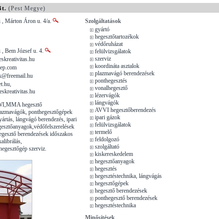
t.
(Pest Megye)
 , Márton Áron u. 4/a.
Szolgáltatások
gyártó
hegesztőtartozékok
védőruházat
 , Bem József u. 4.
felülvizsgálatok
szerviz
skreativitas.hu
koordináta asztalok
ep.com
plazmavágó berendezések
ik@freemail.hu
ponthegesztés
t.hu,
vonalhegesztő
skreativitas.hu
lézervágók
lángvágók
I,MMA hegesztő
AVVI hegesztőberendezés
lazmavágók, ponthegesztőgépek
ipari gázok
yártás, lángvágó berendezés, ipari
felülvizsgálatok
esztőanyagok,védőfelszerelések
termelő
egesztő berendezések időszakos
feldolgozó
kalibrálás,
szolgáltató
hegesztőgép szerviz.
kiskereskedelem
hegesztőanyagok
hegesztés
hegesztéstechnika, lángvágás
hegesztőgépek
hegesztő berendezések
ponthegesztő berendezések
hegesztéstechnika
Minősítések