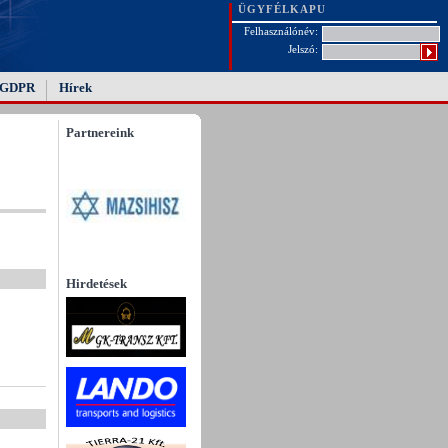
ÜGYFÉLKAPU
Felhasználónév:
Jelszó:
GDPR
Hírek
Partnereink
Hirdetések