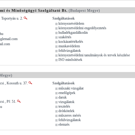
i és Minőségügyi Szolgáltató Bt.
(Budapest Megye)
 Toportyán u. 2.
Szolgáltatások
környezetvédelem
környezetvédelmi engedélyeztetés
hulladékgazdálkodás
hu
szakértés
glemail.com
kockázatértékelés
ail.com
munkavédelem
felülvizsgálatok
környezetvédelmi tanulmányok és tervek készítése
ISO minősítések
 Megye)
si , Kossuth u. 37.
Szolgáltatások
műszaki vizsgálat
emelőgépek
daruk
si , Pf: 51.
vizsgálatok
tesztelés
hu
drótkötelek
műszeres mérés
felülvizsgálatok
elemzés