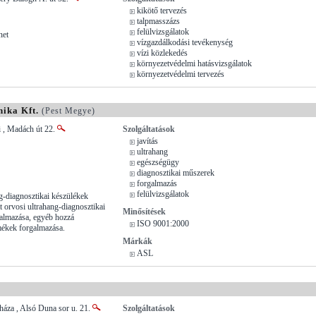
kikötő tervezés
talpmasszázs
felülvizsgálatok
net
vízgazdálkodási tevékenység
vízi közlekedés
környezetvédelmi hatásvizsgálatok
környezetvédelmi tervezés
ika Kft.
(Pest Megye)
 , Madách út 22.
Szolgáltatások
javítás
ultrahang
egészségügy
diagnosztikai műszerek
forgalmazás
felülvizsgálatok
g-diagnosztikai készülékek
lt orvosi ultrahang-diagnosztikai
Minősítések
almazása, egyéb hozzá
ISO 9001:2000
mékek forgalmazása.
Márkák
ASL
áza , Alsó Duna sor u. 21.
Szolgáltatások