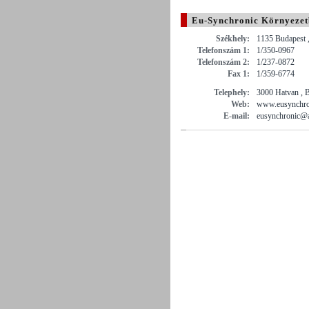
Eu-Synchronic Környezetb
Székhely:
1135 Budapest ,
Telefonszám 1:
1/350-0967
Telefonszám 2:
1/237-0872
Fax 1:
1/359-6774
Telephely:
3000 Hatvan , B
Web:
www.eusynchro
E-mail:
eusynchronic@a