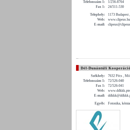
Telefonszám 1:
1/256-8764
Fax 1:
24/511-530
Telephely:
1173 Budapest ,
Web:
www.clipeus.h
E-mail:
clipeus@clipeu
Dél-Dunántúli Kooperáci
Székhely:
7632 Pécs , Mór
Telefonszám 1:
72/526-040
Fax 1:
72/526-041
Web:
www.ddkkk.pte
E-mail:
ddkkk@ddkkk.p
Egyéb:
Fotonika, kémia