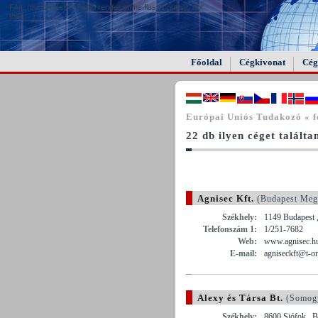
FAIL (the browser should render some flash content, not
this).
Főoldal
Cégkivonat
Cég
Európai Uniós Tudakozó « f
22 db ilyen céget találta
Agnisec Kft.
(Budapest Meg
Székhely:
1149 Budapest 
Telefonszám 1:
1/251-7682
Web:
www.agnisec.h
E-mail:
agniseckft@t-on
Alexy és Társa Bt.
(Somog
Székhely:
8600 Siófok , B