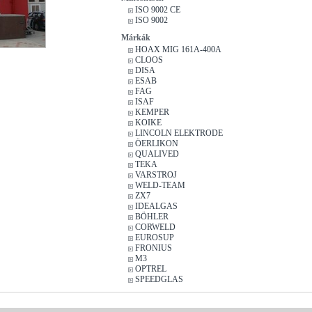
ISO 9002 CE
ISO 9002
Márkák
HOAX MIG 161A-400A
CLOOS
DISA
ESAB
FAG
ISAF
KEMPER
KOIKE
LINCOLN ELEKTRODE
ÖERLIKON
QUALIVED
TEKA
VARSTROJ
WELD-TEAM
ZX7
IDEALGAS
BÖHLER
CORWELD
EUROSUP
FRONIUS
M3
OPTREL
SPEEDGLAS