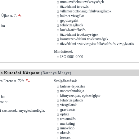
munkavédelmi tevékenységek
tűzvédelmi tervezés
villamosbiztonsági felülvizsgálatok
 Újlak u. 7.
baleset vizsgálat
gépvizsgálat
u
felülvizsgálatok
s.hu
kockázatértékelés
tűzvédelmi tevékenységek
környezetvédelmi tevékenységek
tűzvédelmi szakvizsgára felkészítés és vizsgáztatás
Minősítések
ISO 9001:2000
ós Kutatási Központ
(Baranya Megye)
a Ferenc u. 72/a.
Szolgáltatások
kutatás-fejlesztés
nanotechnológia
környezetipar, egészségipar
.hu
felülvizsgálatok
te.hu
vizsgálatok
gravírozás
i szenzorok, anyagtechnológia.
optika
restaurálás
marketing
innováció
oktatás
lézerek