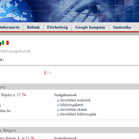
információ
Rólunk
Elérhetőség
Google kampány
Statisztika
elülvizsgálatok
m:
1
2
»
ye)
, Répásy u. 17.
Szolgáltatások
tűzvédelmi eszközök
felülvizsgálatok
u
tűzvédelmi oktatás
line.hu
tűzvédelmi felülvizsgálat
y Megye)
éry Balogh Á. út 52.
Szolgáltatások