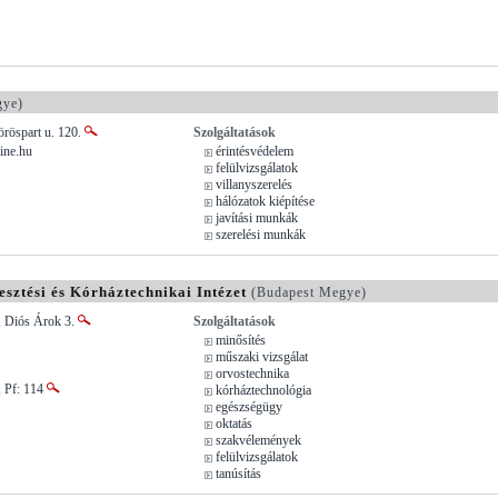
gye)
röspart u. 120.
Szolgáltatások
ine.hu
érintésvédelem
felülvizsgálatok
villanyszerelés
hálózatok kiépítése
javítási munkák
szerelési munkák
sztési és Kórháztechnikai Intézet
(Budapest Megye)
, Diós Árok 3.
Szolgáltatások
minősítés
műszaki vizsgálat
orvostechnika
, Pf: 114
kórháztechnológia
egészségügy
oktatás
szakvélemények
felülvizsgálatok
tanúsítás