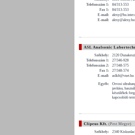
Telefonszám 1:
84/313-553
Fax 1:
84/313-553
E-mail:
alexy@hu.inter.
E-mail:
alexy@alexy.hu
ASL Analsonic Labortechn
Székhely:
2120 Dunakeszi
Telefonszám 1:
27/346-928
Telefonszám 2:
27/348-575
Fax 1:
27/348-574
E-mail:
aslkft@vnet.hu
Egyéb:
Orvosi ultrahan
javítása, haszná
készülékek forg
kapcsolódó ter
Clípeus Kft.
(Pest Megye)
Székhely:
2340 Kiskunlach