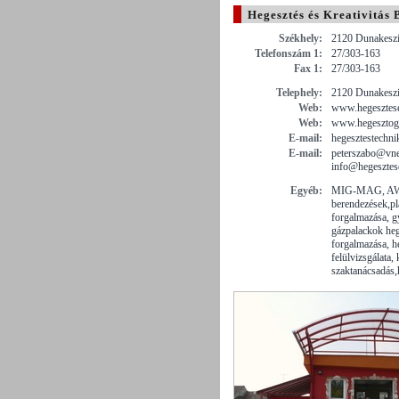
Hegesztés és Kreativitás B
Székhely:
2120 Dunakeszi
Telefonszám 1:
27/303-163
Fax 1:
27/303-163
Telephely:
2120 Dunakeszi
Web:
www.hegesztese
Web:
www.hegesztog
E-mail:
hegesztestechn
E-mail:
peterszabo@vne
info@hegesztese
Egyéb:
MIG-MAG, AW
berendezések,p
forgalmazása, g
gázpalackok heg
forgalmazása, h
felülvizsgálata, 
szaktanácsadás,