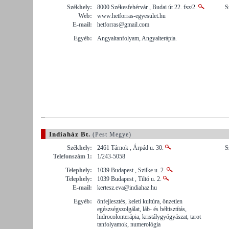
Székhely:
8000 Székesfehérvár , Budai út 22. fsz/2.
S
Web:
www.hetforras-egyesulet.hu
E-mail:
hetforras@gmail.com
Egyéb:
Angyaltanfolyam, Angyalterápia.
Indiaház Bt.
(Pest Megye)
Székhely:
2461 Tárnok , Árpád u. 30.
S
Telefonszám 1:
1/243-5058
Telephely:
1039 Budapest , Szilke u. 2.
Telephely:
1039 Budapest , Tiltó u. 2.
E-mail:
kertesz.eva@indiahaz.hu
Egyéb:
önfejlesztés, keleti kultúra, önzetlen
egészségszolgálat, láb- és béltisztítás,
hidrocolonterápia, kristálygyógyászat, tarot
tanfolyamok, numerológia