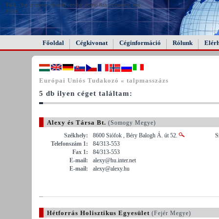
FAIL (the browser should render some flash content, not
this).
Főoldal
Cégkivonat
Céginformáció
Rólunk
Elér
Európai Uniós Tudakozó « talpmasszázs
5 db ilyen céget találtam:
Alexy és Társa Bt.
(Somogy Megye)
Székhely:
8600 Siófok , Béry Balogh Á. út 52.
S
Telefonszám 1:
84/313-553
Fax 1:
84/313-553
E-mail:
alexy@hu.inter.net
E-mail:
alexy@alexy.hu
Hétforrás Holisztikus Egyesület
(Fejér Megye)