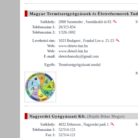
Magyar Természetgyógyászok és Életreformerek Tu
Székhely:
2000 Szentendre , Szentlászlói út 83.
S
Telefonszám 1:
26/315-854
Telefonszám 2:
1/326-1692
Levelezési cím:
1023 Budapest , Frankel Leo u. 21-23.
Web:
www.eletero-haz.hu
Web:
www.életerő-ház.hu
E-mail:
eleterobanszky@gmail.com
Egyéb:
Természetgyógyászati modul
M
Nagyerdei Gyógyászati Kft.
(Hajdú-Bihar Megye)
Székhely:
4032 Debrecen , Nagyerdei park 1.
S
Telefonszám 1:
52/514-121
Fax 1:
52/514-121