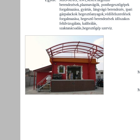
berendezések,plazmavágók, ponthegesztőgépek
forgalmazása, gyártás, lángvágó berendezés, ipari
gázpalackok hegesztőanyagok,védőfelszerelések
forgalmazása, hegesztő berendezések időszakos
felülvizsgálata, kalibrálás,
szaktanácsadás,hegesztőgép szerviz.
M
M