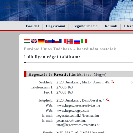
FAIL (the browser should render some flash content, not
this).
Főoldal
Cégkivonat
Céginformáció
Rólunk
Elér
Európai Uniós Tudakozó « koordináta asztalok
1 db ilyen céget találtam:
Hegesztés és Kreativitás Bt.
(Pest Megye)
Székhely:
2120 Dunakeszi , Márton Áron u. 4/a.
S
Telefonszám 1:
27/303-163
Fax 1:
27/303-163
Telephely:
2120 Dunakeszi , Bem József u. 4.
Web:
www.hegeszteseskreativitas.hu
Web:
www.hegesztogep.com
E-mail:
hegesztestechnik@freemail.hu
E-mail:
peterszabo@vnet.hu,
info@hegeszteseskreativitas.hu
Egyéb:
MIG-MAG, AWI,MMA hegesztő