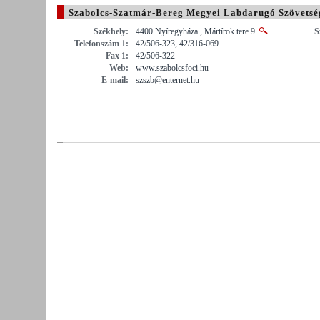
Szabolcs-Szatmár-Bereg Megyei Labdarugó Szövetsé
Székhely:
4400 Nyíregyháza , Mártírok tere 9.
S
Telefonszám 1:
42/506-323, 42/316-069
Fax 1:
42/506-322
Web:
www.szabolcsfoci.hu
E-mail:
szszb@enternet.hu