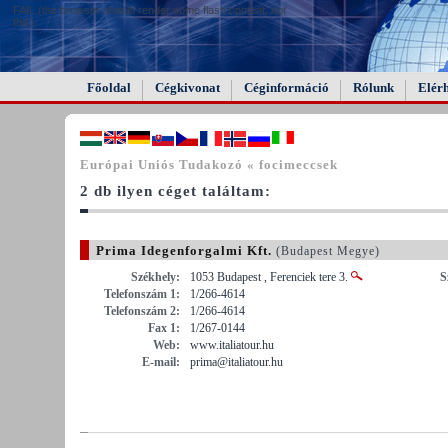
FAIL (the browser should render some flash content, not
this).
Főoldal
Cégkivonat
Céginformáció
Rólunk
Elér
Európai Uniós Tudakozó « focimeccsek
2 db ilyen céget találtam:
Prima Idegenforgalmi Kft.
(Budapest Megye)
Székhely:
1053 Budapest , Ferenciek tere 3.
S
Telefonszám 1:
1/266-4614
Telefonszám 2:
1/266-4614
Fax 1:
1/267-0144
Web:
www.italiatour.hu
E-mail:
prima@italiatour.hu