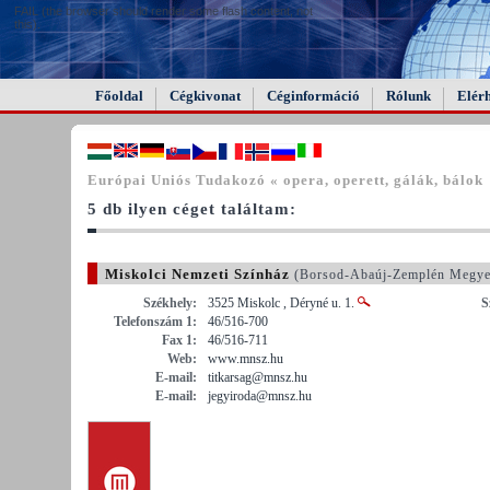
FAIL (the browser should render some flash content, not
this).
Főoldal
Cégkivonat
Céginformáció
Rólunk
Elér
Európai Uniós Tudakozó « opera, operett, gálák, bálok
5 db ilyen céget találtam:
Miskolci Nemzeti Színház
(Borsod-Abaúj-Zemplén Megye
Székhely:
3525 Miskolc , Déryné u. 1.
S
Telefonszám 1:
46/516-700
Fax 1:
46/516-711
Web:
www.mnsz.hu
E-mail:
titkarsag@mnsz.hu
E-mail:
jegyiroda@mnsz.hu