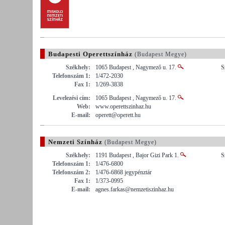
Budapesti Operettszínház
(Budapest Megye)
Székhely:
1065 Budapest , Nagymező u. 17.
S
Telefonszám 1:
1/472-2030
Fax 1:
1/269-3838
Levelezési cím:
1065 Budapest , Nagymező u. 17.
Web:
www.operettszinhaz.hu
E-mail:
operett@operett.hu
Nemzeti Színház
(Budapest Megye)
Székhely:
1191 Budapest , Bajor Gizi Park 1.
S
Telefonszám 1:
1/476-6800
Telefonszám 2:
1/476-6868 jegypénztár
Fax 1:
1/373-0995
E-mail:
agnes.farkas@nemzetiszinhaz.hu