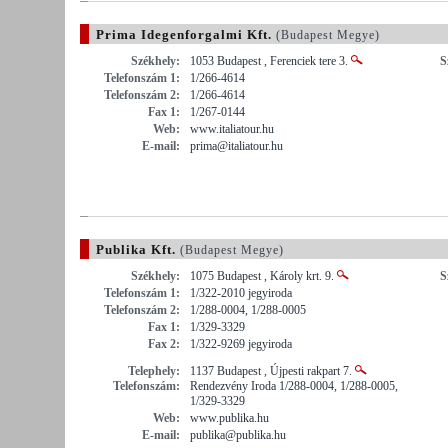
Prima Idegenforgalmi Kft.
(Budapest Megye)
Székhely:
1053 Budapest , Ferenciek tere 3.
S
Telefonszám 1:
1/266-4614
Telefonszám 2:
1/266-4614
Fax 1:
1/267-0144
Web:
www.italiatour.hu
E-mail:
prima@italiatour.hu
Publika Kft.
(Budapest Megye)
Székhely:
1075 Budapest , Károly krt. 9.
S
Telefonszám 1:
1/322-2010 jegyiroda
Telefonszám 2:
1/288-0004, 1/288-0005
Fax 1:
1/329-3329
Fax 2:
1/322-9269 jegyiroda
Telephely:
1137 Budapest , Újpesti rakpart 7.
Telefonszám:
Rendezvény Iroda 1/288-0004, 1/288-0005,
1/329-3329
Web:
www.publika.hu
E-mail:
publika@publika.hu