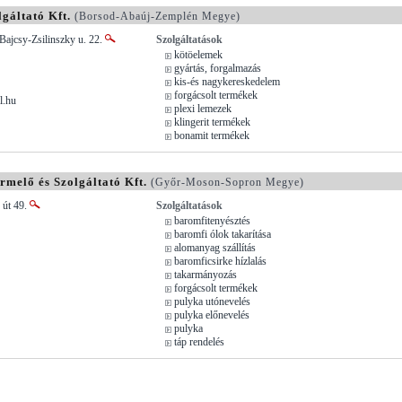
gáltató Kft.
(Borsod-Abaúj-Zemplén Megye)
Bajcsy-Zsilinszky u. 22.
Szolgáltatások
kötöelemek
gyártás, forgalmazás
kis-és nagykereskedelem
forgácsolt termékek
l.hu
plexi lemezek
klingerit termékek
bonamit termékek
melő és Szolgáltató Kft.
(Győr-Moson-Sopron Megye)
 út 49.
Szolgáltatások
baromfitenyésztés
baromfi ólok takarítása
alomanyag szállítás
baromficsirke hízlalás
takarmányozás
forgácsolt termékek
pulyka utónevelés
pulyka előnevelés
pulyka
táp rendelés