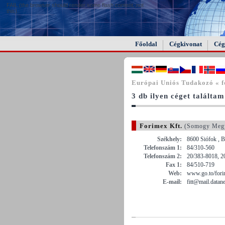
FAIL (the browser should render some flash content, not
this).
Főoldal
Cégkivonat
Cég
Európai Uniós Tudakozó « f
3 db ilyen céget találtam
Forimex Kft.
(Somogy Meg
Székhely:
8600 Siófok , B
Telefonszám 1:
84/310-560
Telefonszám 2:
20/383-8018, 2
Fax 1:
84/510-719
Web:
www.go.to/for
E-mail:
fitt@mail.datane