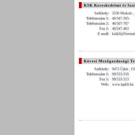
KSK Kereskedelmi és Szol
Székhely:
3530 Miskolc , 
Telefonszám 1:
46/347-505-
Telefonszám 2:
46/507-767
Fax 1:
46/347-463
E-mail:
kskkft@freemai
Kövesi Mezőgazdasági Ter
Székhely:
9472 Újkér , Fő
Telefonszám 1:
99/533-510
Fax 1:
99/533-513
Web:
www.tapkft.hu