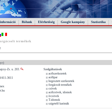
információ
Rólunk
Elérhetőség
Google kampány
Statisztika
orgácsolt termékek
:
ye)
ajcsy-Zs. u. 203.
Szolgáltatások
acélszerkezetek
acélipar
0/411-3611
hegesztett szerkezetek
forgácsolt termékek
imex
csövek
t.hu
acélcsövek, idomok
ívcsövek
T-idomok
szigetelő karimák