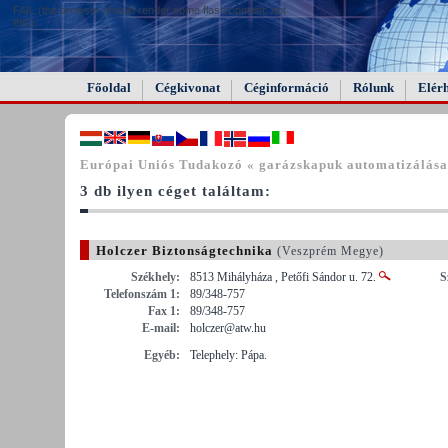
FAIL (the browser should render some flash content, not
this).
Főoldal
Cégkivonat
Céginformáció
Rólunk
Elér
Európai Uniós Tudakozó « garázskapuk automatizálása
3 db ilyen céget találtam:
Holczer Biztonságtechnika
(Veszprém Megye)
Székhely:
8513 Mihályháza , Petőfi Sándor u. 72.
S
Telefonszám 1:
89/348-757
Fax 1:
89/348-757
E-mail:
holczer@atw.hu
Egyéb:
Telephely: Pápa.