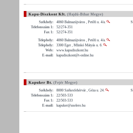
Kapu-Diszkont Kft.
(Hajdú-Bihar Megye)
Székhely:
4060 Balmazújváros , Petőfi u. 4/a.
S
Telefonszám 1:
52/274-351
Fax 1:
52/274-351
Telephely:
4060 Balmazújváros , Petőfi u. 4/a.
Telephely:
3300 Eger , Mlinkó Mátyás u. 6.
Web:
www.kapudiszkont.hu
E-mail:
kapudiszkont@t-online.hu
Kapuker Bt.
(Fejér Megye)
Székhely:
8000 Székesfehérvár , Géza u. 24.
S
Telefonszám 1:
22/503-533
Fax 1:
22/503-533
E-mail:
kapuker@axelero.hu