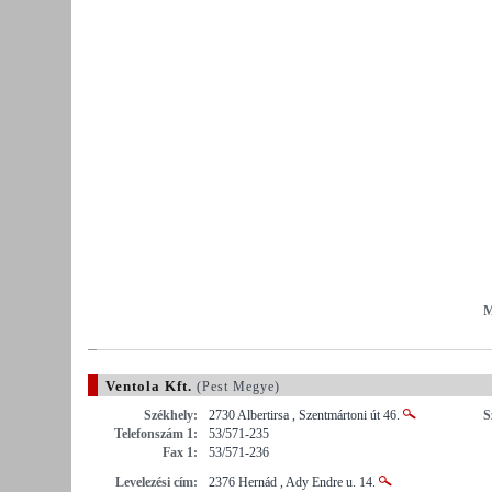
M
Ventola Kft.
(Pest Megye)
Székhely:
2730 Albertirsa , Szentmártoni út 46.
S
Telefonszám 1:
53/571-235
Fax 1:
53/571-236
Levelezési cím:
2376 Hernád , Ady Endre u. 14.