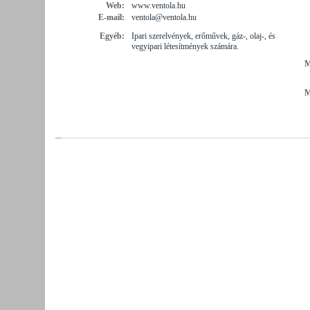
Web:
www.ventola.hu
E-mail:
ventola@ventola.hu
Egyéb:
Ipari szerelvények, erőművek, gáz-, olaj-, és
vegyipari létesítmények számára.
M
M