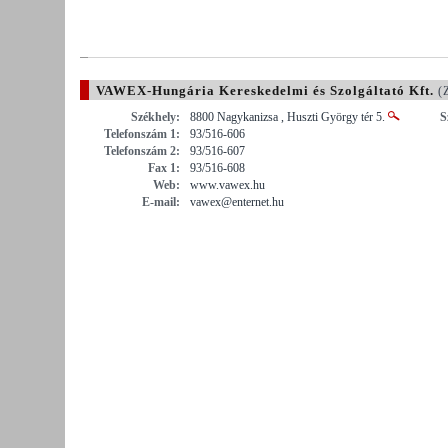
VAWEX-Hungária Kereskedelmi és Szolgáltató Kft.
(Z
Székhely:
8800 Nagykanizsa , Huszti György tér 5.
S
Telefonszám 1:
93/516-606
Telefonszám 2:
93/516-607
Fax 1:
93/516-608
Web:
www.vawex.hu
E-mail:
vawex@enternet.hu