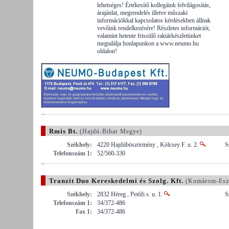
lehetséges! Értékesítő kollegáink felvilágosítás,
árajánlat, megrendelés illetve műszaki
információkkal kapcsolatos kérdésekben állnak
vevőink rendelkezésére! Részletes információt,
valamint hetente frissülő raktárkészletünket
megtalálja honlapunkon a www.neumo.hu
oldalon!
Rmis Bt.
(Hajdú-Bihar Megye)
Székhely:
4220 Hajdúböszörmény , Kölcsey F. u. 2.
S
Telefonszám 1:
52/560-330
Tranzit Duo Kereskedelmi és Szolg. Kft.
(Komárom-Esz
Székhely:
2832 Héreg , Petőfi s. u. 1.
S
Telefonszám 1:
34/372-486
Fax 1:
34/372-486