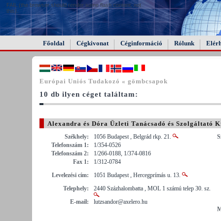
FAIL (the browser should render some flash content, not
this).
Főoldal
Cégkivonat
Céginformáció
Rólunk
Elér
Európai Uniós Tudakozó « gömbcsapok
10 db ilyen céget találtam:
Alexandra és Dóra Üzleti Tanácsadó és Szolgáltató Kf
Székhely:
1056 Budapest , Belgrád rkp. 21.
S
Telefonszám 1:
1/354-0526
Telefonszám 2:
1/266-0188, 1/374-0816
Fax 1:
1/312-0784
Levelezési cím:
1051 Budapest , Hercegprímás u. 13.
Telephely:
2440 Százhalombatta , MOL 1 számú telep 30. sz.
E-mail:
lutzsandor@axelero.hu
M