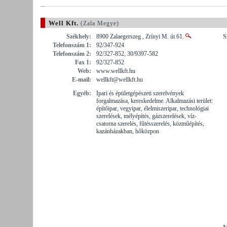
Well Kft.
(Zala Megye)
Székhely:
8900 Zalaegerszeg , Zrínyi M. út 61.
S
Telefonszám 1:
92/347-924
Telefonszám 2:
92/327-852, 30/9397-582
Fax 1:
92/327-852
Web:
www.wellkft.hu
E-mail:
wellkft@wellkft.hu
Egyéb:
Ipari és épületgépészeti szerelvények
forgalmazása, kereskedelme. Alkalmazási terület:
építőipar, vegyipar, élelmiszeripar, technológiai
szerelések, mélyépítés, gázszerelések, víz-
csatorna szerelés, fűtésszerelés, közműépítés,
kazánházakban, hőközpon