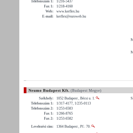
Telefonszám 1:
1/216-5437
Fax 1:
1/218-4160
Web:
www.kerflex.hu
E-mail:
kerflex@euroweb.hu
M
M
Neumo Budapest Kft.
(Budapest Megye)
Székhely:
1052 Budapest , Bécsi u. 1.
S
Telefonszám 1:
1/317-4177, 1/235-0113
Telefonszám 2:
1/253-6583
Fax 1:
1/266-8765
Fax 2:
1/253-6582
Levelezési cím:
1364 Budapest , Pf.: 70.