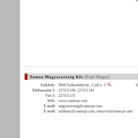
M
Xomox Magyarország Kft.
(Fejér Megye)
Székhely:
8000 Székesfehérvár , Cseh u. 1.
S
Telefonszám 1:
22/513-100, 22/513-141
Fax 1:
22/513-131
Web:
www.cranecpe.com
E-mail:
magyarorszag@cranecpe.com
E-mail:
achikany@cranecpe.com, sfenyves@cranecpe.com