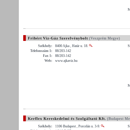
M
Fribért Víz-Gáz Szerelvénybolt
(Veszprém Megye)
Székhely:
8400 Ajka , Határ u. 18.
S
Telefonszám 1:
88/203-142
Fax 1:
88/203-142
Web:
www.ajkaviz.hu
M
Kerflex Kereskedelmi és Szolgáltató Kft.
(Budapest Me
Székhely:
1106 Budapest , Porcelán u. 3-9.
S