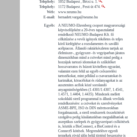
Telephely:
1052 Budapest , Bécsi u. 1.
Telephely:
1172 Budapest , Pesti út 474.
Web:
www.neumo.hu
E-mail:
bernadett.varga@neumo.hu
Egyéb:
A NEUMO-Ehrenberg csoport magyarországi
képviselőjeként a 20-éves tapasztalattal
rendelkező NEUMO-Budapest Kft. fő
célkitűzése a vevői igények tökéletes és teljes
körű kielégítése a rozsdamentes és saválló
acélpiacon. Állandó raktárkészleten tartjuk az
élelmiszer-, gyógyszer- és vegyiparban járatos
dimenziókban mind a csöveket mind pedig a
hozzájuk tartozó idomokat és szűkítőket
hosszvarratos és húzott kivitelben egyaránt,
valamint ezen felül az egyéb csőszerelési
tartozékokat, mint például a csavarzatokat és
karimákat, köracélokat és rúdanyagokat is az
ausztenites acélok közé sorolandó
anyagminőségekben (1.4301/1.4307, 1.4541,
1.4571, 1.4404, 1.4435). Mindezek mellett
sokoldalú steril programmal is állunk vevőink
rendelkezésére: a csöveket és szerelvényeket
ASME-BPE, ISO és DIN méretsorokban
forgalmazzuk, a steril rendszerek összekötését
szolgálva pedig kínálatunkban megtalálhatóak az
aszeptikus szelepek és gyógyszeripari csőkötések
is, köztük a BioConnect, a BioControl és a
ConnectS kötések. Megrendelésre egyedi
termékek rövid időn belül történő beszerzése is