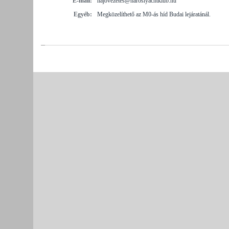
E-mail:
hajovezetes@harosiyachtklub.hu
Egyéb:
Megközelíthető az M0-ás híd Budai lejáratánál.