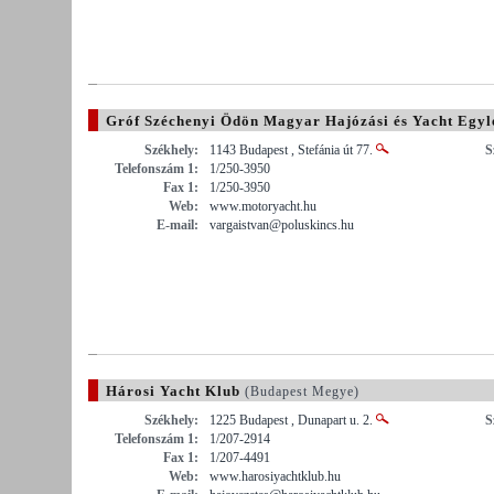
Gróf Széchenyi Ödön Magyar Hajózási és Yacht Egyl
Székhely:
1143 Budapest , Stefánia út 77.
S
Telefonszám 1:
1/250-3950
Fax 1:
1/250-3950
Web:
www.motoryacht.hu
E-mail:
vargaistvan@poluskincs.hu
Hárosi Yacht Klub
(Budapest Megye)
Székhely:
1225 Budapest , Dunapart u. 2.
S
Telefonszám 1:
1/207-2914
Fax 1:
1/207-4491
Web:
www.harosiyachtklub.hu