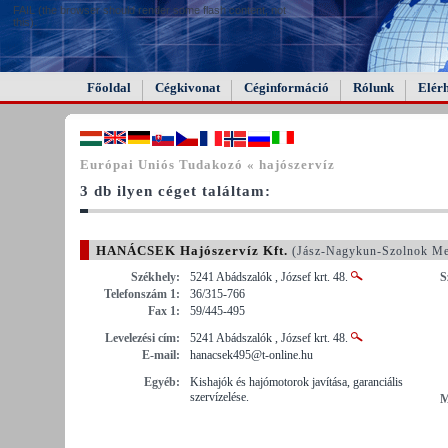
FAIL (the browser should render some flash content, not
this).
Főoldal
Cégkivonat
Céginformáció
Rólunk
Elér
Európai Uniós Tudakozó « hajószervíz
3 db ilyen céget találtam:
HANÁCSEK Hajószervíz Kft.
(Jász-Nagykun-Szolnok M
Székhely:
5241 Abádszalók , József krt. 48.
S
Telefonszám 1:
36/315-766
Fax 1:
59/445-495
Levelezési cím:
5241 Abádszalók , József krt. 48.
E-mail:
hanacsek495@t-online.hu
Egyéb:
Kishajók és hajómotorok javítása, garanciális
szervízelése.
M