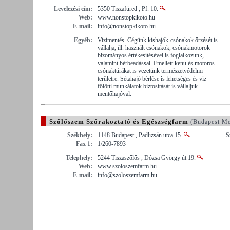
Levelezési cím:
5350 Tiszafüred , Pf. 10.
Web:
www.nonstopkikoto.hu
E-mail:
info@nonstopkikoto.hu
Egyéb:
Vizimentés. Cégünk kishajók-csónakok őrzését is
vállalja, ill. használt csónakok, csónakmotorok
bizományos értékesítésével is foglalkozunk,
valamint bérbeadással. Emellett kenu és motoros
csónaktúrákat is vezetünk természetvédelmi
területre. Sétahajó bérlése is lehetséges és víz
fölötti munkálatok biztosítását is vállaljuk
mentőhajóval.
Szőlőszem Szórakoztató és Egészségfarm
(Budapest Me
Székhely:
1148 Budapest , Padlizsán utca 15.
S
Fax 1:
1/260-7893
Telephely:
5244 Tiszaszőlős , Dózsa György út 19.
Web:
www.szoloszemfarm.hu
E-mail:
info@szoloszemfarm.hu