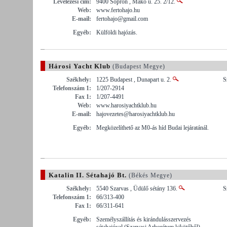
Levelezési cím:
9400 Sopron , Makó u. 25. 2/12.
Web:
www.fertohajo.hu
E-mail:
fertohajo@gmail.com
Egyéb:
Külföldi hajózás.
Hárosi Yacht Klub
(Budapest Megye)
Székhely:
1225 Budapest , Dunapart u. 2.
S
Telefonszám 1:
1/207-2914
Fax 1:
1/207-4491
Web:
www.harosiyachtklub.hu
E-mail:
hajovezetes@harosiyachtklub.hu
Egyéb:
Megközelíthető az M0-ás híd Budai lejáratánál.
Katalin II. Sétahajó Bt.
(Békés Megye)
Székhely:
5540 Szarvas , Üdülő sétány 136.
S
Telefonszám 1:
66/313-400
Fax 1:
66/311-641
Egyéb:
Személyszállítás és kirándulásszervezés
sétahajóval (Szarvasi Arborétum kikötőből).