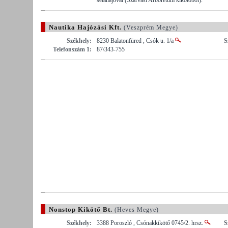
Nautika Hajózási Kft.
(Veszprém Megye)
Székhely:
8230 Balatonfüred , Csók u. 1/a
S
Telefonszám 1:
87/343-755
Nonstop Kikötő Bt.
(Heves Megye)
Székhely:
3388 Poroszló , Csónakkikötő 0745/2. hrsz.
S