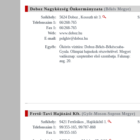
Doboz Nagyközség Önkormányzata
(Békés Megye)
Székhely:
5624 Doboz , Kossuth tér 3.
S
Telefonszám 1:
66/268-765
Fax 1:
66/268-765
Web:
www.doboz.hu
E-mail:
polghiv@doboz.hu
Egyéb:
Ókörös vízitúra: Doboz-Békés-Békéscsaba-
Gyula. Olimpiai bajnokok részvételével. Megyei
vadásznap: szeptember első szombatja. Falunap:
aug. 20.
Fertő-Tavi Hajózási Kft.
(Győr-Moson-Sopron Megye)
Székhely:
9421 Fertőrákos , Hajókikőtő 1.
S
Telefonszám 1:
99/355-165, 99/787-868
Fax 1:
99/355-165