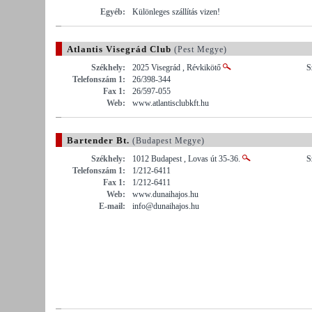
Egyéb:
Különleges szállítás vizen!
Atlantis Visegrád Club
(Pest Megye)
Székhely:
2025 Visegrád , Révkikötő
S
Telefonszám 1:
26/398-344
Fax 1:
26/597-055
Web:
www.atlantisclubkft.hu
Bartender Bt.
(Budapest Megye)
Székhely:
1012 Budapest , Lovas út 35-36.
S
Telefonszám 1:
1/212-6411
Fax 1:
1/212-6411
Web:
www.dunaihajos.hu
E-mail:
info@dunaihajos.hu