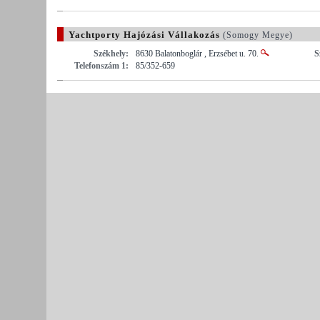
Yachtporty Hajózási Vállakozás
(Somogy Megye)
Székhely:
8630 Balatonboglár , Erzsébet u. 70.
S
Telefonszám 1:
85/352-659