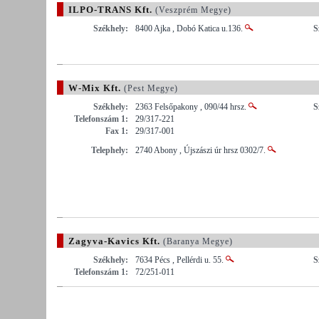
ILPO-TRANS Kft.
(Veszprém Megye)
Székhely:
8400 Ajka , Dobó Katica u.136.
S
W-Mix Kft.
(Pest Megye)
Székhely:
2363 Felsőpakony , 090/44 hrsz.
S
Telefonszám 1:
29/317-221
Fax 1:
29/317-001
Telephely:
2740 Abony , Újszászi úr hrsz 0302/7.
Zagyva-Kavics Kft.
(Baranya Megye)
Székhely:
7634 Pécs , Pellérdi u. 55.
S
Telefonszám 1:
72/251-011