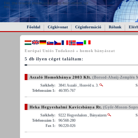
FAIL (the browser should render some flash content, not
this).
Főoldal
Cégkivonat
Céginformáció
Rólunk
Elér
Európai Uniós Tudakozó « homok bányászat
5 db ilyen céget találtam:
Aszaló Homokbánya 2003 Kft.
(Borsod-Abaúj-Zemplén 
Székhely:
3841 Aszaló , Honvéd u. 3.
S
Telefonszám 1:
46/395-767
Heka Hegyeshalmi Kavicsbánya Rt.
(Győr-Moson-Sopr
Székhely:
9222 Hegyeshalom , Bányaüzem
S
Telefonszám 1:
96/568-280
Fax 1:
96/220-026