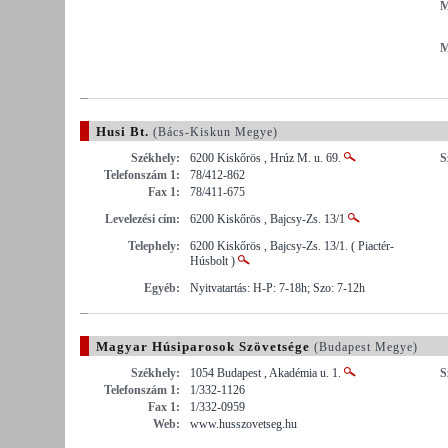
M
M
Husi Bt.
(Bács-Kiskun Megye)
Székhely:
6200 Kiskőrös , Hrúz M. u. 69.
S
Telefonszám 1:
78/412-862
Fax 1:
78/411-675
Levelezési cím:
6200 Kiskőrös , Bajcsy-Zs. 13/1
Telephely:
6200 Kiskőrös , Bajcsy-Zs. 13/1. ( Piactér-
Húsbolt )
Egyéb:
Nyitvatartás: H-P: 7-18h; Szo: 7-12h
Magyar Húsiparosok Szövetsége
(Budapest Megye)
Székhely:
1054 Budapest , Akadémia u. 1.
S
Telefonszám 1:
1/332-1126
Fax 1:
1/332-0959
Web:
www.husszovetseg.hu