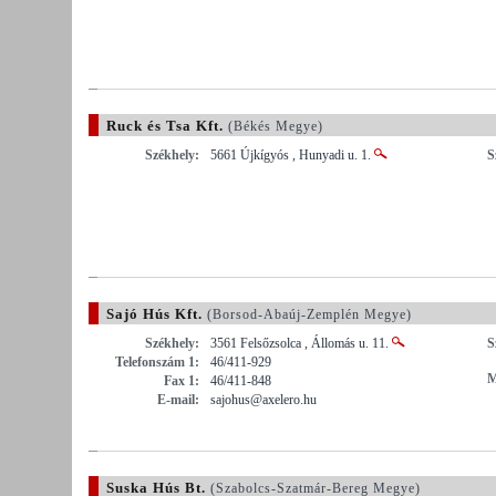
Ruck és Tsa Kft.
(Békés Megye)
Székhely:
5661 Újkígyós , Hunyadi u. 1.
S
Sajó Hús Kft.
(Borsod-Abaúj-Zemplén Megye)
Székhely:
3561 Felsőzsolca , Állomás u. 11.
S
Telefonszám 1:
46/411-929
M
Fax 1:
46/411-848
E-mail:
sajohus@axelero.hu
Suska Hús Bt.
(Szabolcs-Szatmár-Bereg Megye)