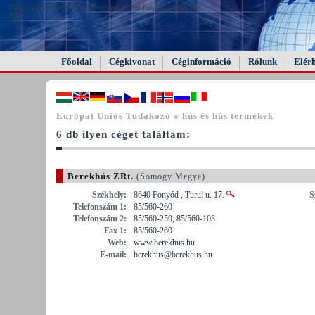
FAIL (the browser should render some flash content, not
this).
Főoldal
Cégkivonat
Céginformáció
Rólunk
Elér
Európai Uniós Tudakozó « hús és hús termékek
6 db ilyen céget találtam:
Berekhús ZRt.
(Somogy Megye)
Székhely:
8640 Fonyód , Turul u. 17.
S
Telefonszám 1:
85/560-260
Telefonszám 2:
85/560-259, 85/560-103
Fax 1:
85/560-260
Web:
www.berekhus.hu
E-mail:
berekhus@berekhus.hu