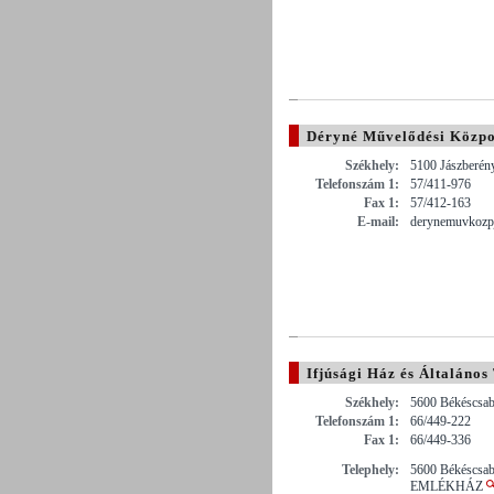
Déryné Művelődési Közp
Székhely:
5100 Jászberény
Telefonszám 1:
57/411-976
Fax 1:
57/412-163
E-mail:
derynemuvkozp
Ifjúsági Ház és Általános
Székhely:
5600 Békéscsaba
Telefonszám 1:
66/449-222
Fax 1:
66/449-336
Telephely:
5600 Békéscsa
EMLÉKHÁZ