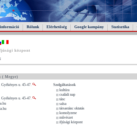
információ
Rólunk
Elérhetőség
Google kampány
Statisztika
fjúsági központ
:
z
( Megye)
, Gyékényes u. 45-47.
Szolgáltatások
kultúra
családi nap
, Gyékényes u. 45-47.
tánc
a.hu
salsa
társastánc oktatás
a.hu
komolyzene
művészet
ifjúsági központ