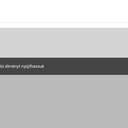
lói élményt nyújthassuk
EU Tudakozó Kft. 2007 © - All rights reserved!