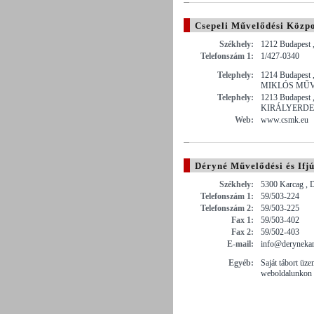
Csepeli Művelődési Közp
Székhely:
1212 Budapest ,
Telefonszám 1:
1/427-0340
Telephely:
1214 Budapest
MIKLÓS MŰ
Telephely:
1213 Budapest ,
KIRÁLYERDE
Web:
www.csmk.eu
Déryné Művelődési és Ifj
Székhely:
5300 Karcag , 
Telefonszám 1:
59/503-224
Telefonszám 2:
59/503-225
Fax 1:
59/503-402
Fax 2:
59/502-403
E-mail:
info@derynekar
Egyéb:
Saját tábort üze
weboldalunkon 