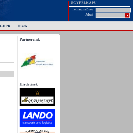
ÜGYFÉLKAPU
Felhasználónév:
Jelszó:
GDPR
Hírek
Partnereink
Hirdetések