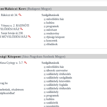
ont/Rákóczi Kert
(Budapest Megye)
 Rákóczi tér 34.
Szolgáltatások
művelődési ház
kultúra
 , Vénusz u. 2. RADNÓTI
programok
VELŐDÉSI HÁZ
művészet
 Szent István út 230.
rendezvény
I MŰVELŐDÉSI HÁZ
ifjúsági központ
koncertek
előadások
úsági Központ
(Jász-Nagykun-Szolnok Megye)
Dózsa György u. 5-7.
Szolgáltatások
művelődési ház
táborok szervezése
szálláshely értékesítés
szálláshely szolgáltatás
szálláshely közvetítés
cag.hu
szálláshely foglalás
szálláshely értékesítés
meltetünk, részletesen
szálláshely
tájékozódhat!
programok
kultúra
szakkörök
terembérlés