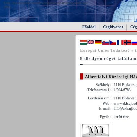
FAIL (the browser should render some flash content, not
this).
Főoldal
Cégkivonat
Cég
Európai Uniós Tudakozó « i
8 db ilyen céget találtam
Albertfalvi Közösségi Há
Székhely:
1116 Budapest 
Telefonszám 1:
1/204-6788
Levelezési cím:
1116 Budapest 
Web:
www.akh.ujbud
E-mail:
info@akh.ujbud
Egyéb:
karibi tánc