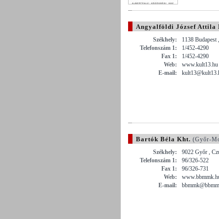
Angyalföldi József Attil
Székhely:
1138 Budapest ,
Telefonszám 1:
1/452-4290
Fax 1:
1/452-4290
Web:
www.kult13.hu
E-mail:
kult13@kult13.
Bartók Béla Kht.
(Győr-Mo
Székhely:
9022 Győr , Cz
Telefonszám 1:
96/326-522
Fax 1:
96/326-731
Web:
www.bbmmk.h
E-mail:
bbmmk@bbmm