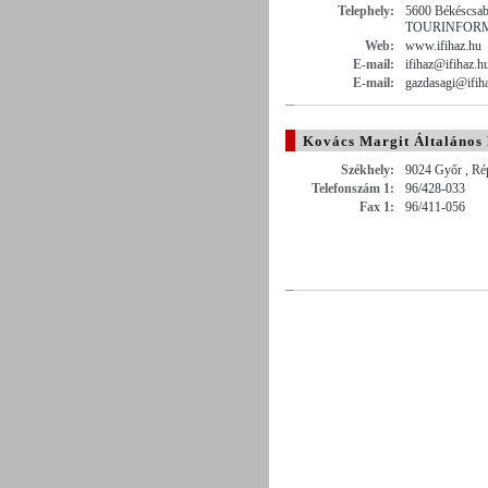
Telephely:
5600 Békéscsaba 
TOURINFOR
Web:
www.ifihaz.hu
E-mail:
ifihaz@ifihaz.h
E-mail:
gazdasagi@ifih
Kovács Margit Általános
Székhely:
9024 Győr , Ré
Telefonszám 1:
96/428-033
Fax 1:
96/411-056