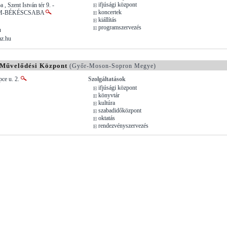
ifjúsági központ
, Szent István tér 9. -
koncertek
M-BÉKÉSCSABA
kiállítás
programszervezés
u
az.hu
 Művelődési Központ
(Győr-Moson-Sopron Megye)
pce u. 2.
Szolgáltatások
ifjúsági központ
könyvtár
kultúra
szabadidőközpont
oktatás
rendezvényszervezés