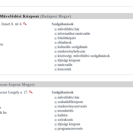
a Művelődési Központ
(Budapest Megye)
 József A. tér 4.
Szolgáltatások
művelődési ház
informatikai tanácsadás
felnőttképzés
előadások
hu
kulturális szolgáltatás
rendezvényhelyszín
közösségi, művelődési szolgáltatások
ifjúsági központ
tanácsadás
koncertek
son-Sopron Megye)
uczor Gergely u. 17.
Szolgáltatások
művelődési ház
szabadidőközpont
rendezvényszervezés
u
terembérlés
k.hu
kultúra
szórakozás
ifjúsági központ
programszervezés