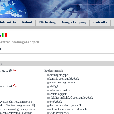
információ
Rólunk
Elérhetőség
Google kampány
Statisztika
kamrás csomagológépek
:
e)
h Á. u. 26.
Szolgáltatások
csomagológépek
kamrás csomagológépek
tálcás csomagológépek
óczi út 74.
védőgáz
folyékony füstök
szeletelőgépek
síkfóliás mélyhúzó csomagológépek
yarországi forgalmazója a
töltőgépek
ek!!! Tevékenység leírása: Új
thermotranszfer nyomtatók
úzó csomagológépek gyártása.
automatacimkéző berendezések
ó gép szerszámok gyártása,
feldolgozógépek