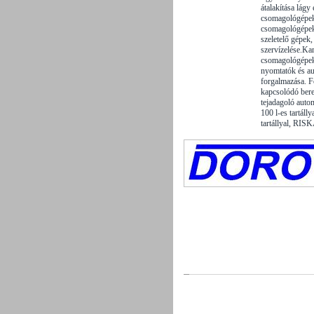
átalakítása lág
csomagológépek f
csomagológépek
szeletelő gépek,
szervízelése.Ka
csomagológépek
nyomtatók és a
forgalmazása. F
kapcsolódó ber
tejadagoló aut
100 l-es tartál
tartállyal, RISK