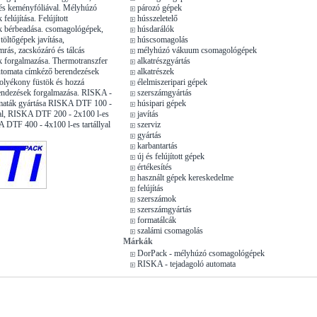
y és keményfóliával. Mélyhúzó
pározó gépek
elújítása. Felújított
hússzeletelő
 bérbeadása. csomagológépek,
húsdarálók
 töltőgépek javítása,
húscsomagolás
mrás, zacskózáró és tálcás
mélyhúzó vákuum csomagológépek
 forgalmazása. Thermotranszfer
alkatrészgyártás
utomata címkéző berendezések
alkatrészek
olyékony füstök és hozzá
élelmiszeripari gépek
endezések forgalmazása. RISKA -
szerszámgyártás
omaták gyártása RISKA DTF 100 -
húsipari gépek
lyal, RISKA DTF 200 - 2x100 l-es
javítás
A DTF 400 - 4x100 l-es tartállyal
szerviz
gyártás
karbantartás
új és felújított gépek
értékesítés
használt gépek kereskedelme
felújítás
szerszámok
szerszámgyártás
formatálcák
szalámi csomagolás
Márkák
DorPack - mélyhúzó csomagológépek
RISKA - tejadagoló automata