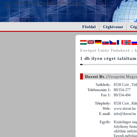
FAIL (the browser should render some flash content, not
this).
Főoldal
Cégkivonat
Cég
Európai Uniós Tudakozó « 
1 db ilyen céget találtam
Doroti Bt.
(Veszprém Megy
Székhely:
8558 Csót , Tót
Telefonszám 1:
89/354-277
Fax 1:
89/354-494
Telephely:
8558 Csót , Rák
Web:
www.doroti.hu
E-mail:
info@doroti.hu
Egyéb:
Kizárólagos mag
folyékony füstn
síkfóliás mélyh
Egyedi mélyhúz