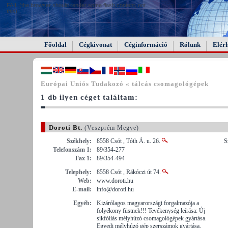
FAIL (the browser should render some flash content, not
this).
Főoldal
Cégkivonat
Céginformáció
Rólunk
Elér
Európai Uniós Tudakozó « tálcás csomagológépek
1 db ilyen céget találtam:
Doroti Bt.
(Veszprém Megye)
Székhely:
8558 Csót , Tóth Á. u. 26.
S
Telefonszám 1:
89/354-277
Fax 1:
89/354-494
Telephely:
8558 Csót , Rákóczi út 74.
Web:
www.doroti.hu
E-mail:
info@doroti.hu
Egyéb:
Kizárólagos magyarországi forgalmazója a
folyékony füstnek!!! Tevékenység leírása: Új
síkfóliás mélyhúzó csomagológépek gyártása.
Egyedi mélyhúzó gép szerszámok gyártása,