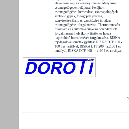
átalakítása lágy és keményfóliával. Mélyhúzó
csomagológépek felújítása. Felújított
csomagológépek bérbeadása. csomagológépek,
szeletelő gépek, töltőgépek javítása,
szervízelése.Kamrás, zacskózáró és tálcás
csomagológépek forgalmazása. Thermotranszfer
nyomtatók és automata címkéző berendezések
forgalmazása. Folyékony füstök és hozzá
kapcsolódó berendezések forgalmazása. RISKA -
tejadagoló automaták gyártása RISKA DTF 100 -
100 l-es tartállyal, RISKA DTF 200 - 2x100 l-es
tartállyal, RISKA DTF 400 - 4x100 l-es tartállyal
M