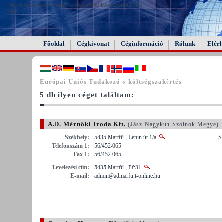
FAIL (the browser should render some flash content, not
this).
Főoldal
Cégkivonat
Céginformáció
Rólunk
Elér
Európai Uniós Tudakozó « költségszakértés
5 db ilyen céget találtam:
A.D. Mérnöki Iroda Kft.
(Jász-Nagykun-Szolnok Megye)
Székhely:
5435 Martfű , Lenin út 1/a.
S
Telefonszám 1:
56/452-065
Fax 1:
56/452-065
Levelezési cím:
5435 Martfű , Pf:31.
E-mail:
admin@admarfu.t-online.hu