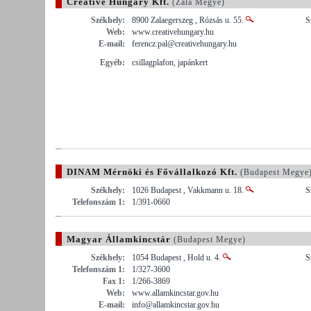
Creative Hungary Kft.
(Zala Megye)
Székhely:
8900 Zalaegerszeg , Rózsás u. 55.
S
Web:
www.creativehungary.hu
E-mail:
ferencz.pal@creativehungary.hu
Egyéb:
csillagplafon, japánkert
DINAM Mérnöki és Fővállalkozó Kft.
(Budapest Megye
Székhely:
1026 Budapest , Vakkmann u. 18.
S
Telefonszám 1:
1/391-0660
Magyar Államkincstár
(Budapest Megye)
Székhely:
1054 Budapest , Hold u. 4.
S
Telefonszám 1:
1/327-3600
Fax 1:
1/266-3869
Web:
www.allamkincstar.gov.hu
E-mail:
info@allamkincstar.gov.hu