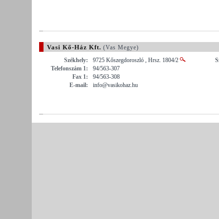
Vasi Kő-Ház Kft.
(Vas Megye)
Székhely:
9725 Kőszegdoroszló , Hrsz. 1804/2
S
Telefonszám 1:
94/563-307
Fax 1:
94/563-308
E-mail:
info@vasikohaz.hu