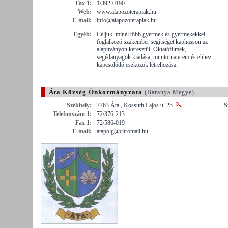
Fax 1:
1/392-0190
Web:
www.alapozoterapiak.hu
E-mail:
info@alapozoterapiak.hu
Egyéb:
Céljuk: minél több gyermek és gyermekekkel
foglalkozó szakember segítséget kaphasson az
alapítványon keresztül. Oktatófilmek,
segédanyagok kiadása, minitornaterem és ehhez
kapcsolódó eszközök létrehozása.
Áta Község Önkormányzata
(Baranya Megye)
Székhely:
7763 Áta , Kossuth Lajos u. 25.
S
Telefonszám 1:
72/376-213
Fax 1:
72/586-019
E-mail:
atapolg@citromail.hu