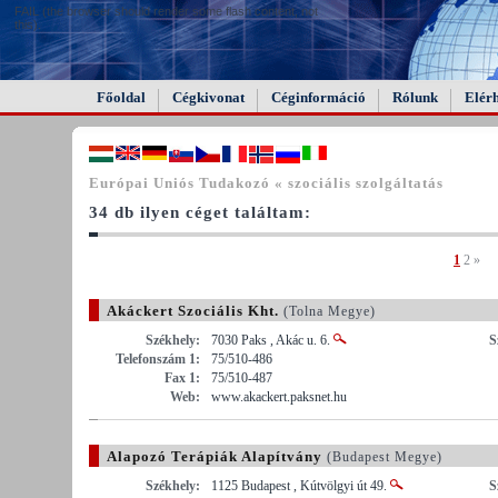
FAIL (the browser should render some flash content, not
this).
Főoldal
Cégkivonat
Céginformáció
Rólunk
Elér
Európai Uniós Tudakozó « szociális szolgáltatás
34 db ilyen céget találtam:
1
2
»
Akáckert Szociális Kht.
(Tolna Megye)
Székhely:
7030 Paks , Akác u. 6.
S
Telefonszám 1:
75/510-486
Fax 1:
75/510-487
Web:
www.akackert.paksnet.hu
Alapozó Terápiák Alapítvány
(Budapest Megye)
Székhely:
1125 Budapest , Kútvölgyi út 49.
S