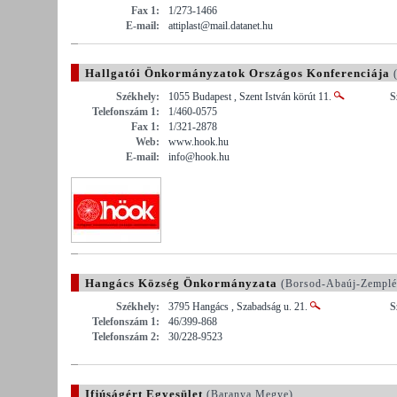
Fax 1:
1/273-1466
E-mail:
attiplast@mail.datanet.hu
Hallgatói Önkormányzatok Országos Konferenciája
(
Székhely:
1055 Budapest , Szent István körút 11.
S
Telefonszám 1:
1/460-0575
Fax 1:
1/321-2878
Web:
www.hook.hu
E-mail:
info@hook.hu
Hangács Község Önkormányzata
(Borsod-Abaúj-Zemplé
Székhely:
3795 Hangács , Szabadság u. 21.
S
Telefonszám 1:
46/399-868
Telefonszám 2:
30/228-9523
Ifjúságért Egyesület
(Baranya Megye)