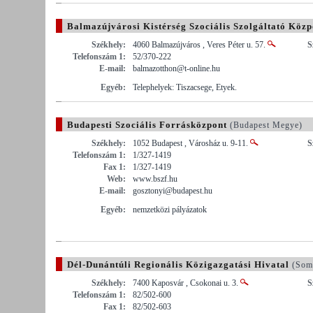
Balmazújvárosi Kistérség Szociális Szolgáltató Közp
Székhely:
4060 Balmazújváros , Veres Péter u. 57.
S
Telefonszám 1:
52/370-222
E-mail:
balmazotthon@t-online.hu
Egyéb:
Telephelyek: Tiszacsege, Etyek.
Budapesti Szociális Forrásközpont
(Budapest Megye)
Székhely:
1052 Budapest , Városház u. 9-11.
S
Telefonszám 1:
1/327-1419
Fax 1:
1/327-1419
Web:
www.bszf.hu
E-mail:
gosztonyi@budapest.hu
Egyéb:
nemzetközi pályázatok
Dél-Dunántúli Regionális Közigazgatási Hivatal
(Som
Székhely:
7400 Kaposvár , Csokonai u. 3.
S
Telefonszám 1:
82/502-600
Fax 1:
82/502-603