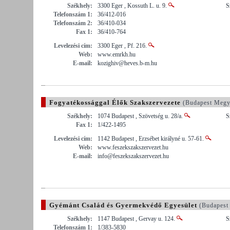
Székhely:
3300 Eger , Kossuth L. u. 9.
S
Telefonszám 1:
36/412-016
Telefonszám 2:
36/410-034
Fax 1:
36/410-764
Levelezési cím:
3300 Eger , Pf. 216.
Web:
www.emrkh.hu
E-mail:
kozighiv@heves.b-m.hu
Fogyatékossággal Élők Szakszervezete
(Budapest Megy
Székhely:
1074 Budapest , Szövetség u. 28/a.
S
Fax 1:
1/422-1495
Levelezési cím:
1142 Budapest , Erzsébet királyné u. 57-61.
Web:
www.feszekszakszervezet.hu
E-mail:
info@feszekszakszervezet.hu
Gyémánt Család és Gyermekvédő Egyesület
(Budapest
Székhely:
1147 Budapest , Gervay u. 124.
S
Telefonszám 1:
1/383-5830