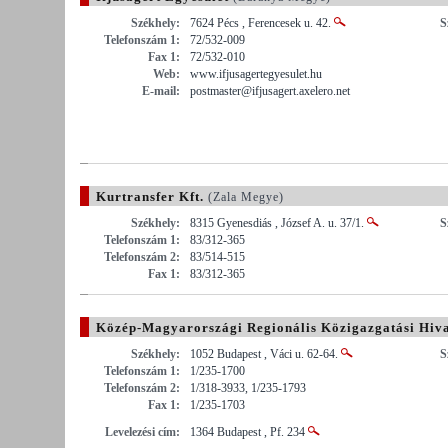
Székhely:
7624 Pécs , Ferencesek u. 42.
S
Telefonszám 1:
72/532-009
Fax 1:
72/532-010
Web:
www.ifjusagertegyesulet.hu
E-mail:
postmaster@ifjusagert.axelero.net
Kurtransfer Kft.
(Zala Megye)
Székhely:
8315 Gyenesdiás , József A. u. 37/1.
S
Telefonszám 1:
83/312-365
Telefonszám 2:
83/514-515
Fax 1:
83/312-365
Közép-Magyarországi Regionális Közigazgatási Hiva
Székhely:
1052 Budapest , Váci u. 62-64.
S
Telefonszám 1:
1/235-1700
Telefonszám 2:
1/318-3933, 1/235-1793
Fax 1:
1/235-1703
Levelezési cím:
1364 Budapest , Pf. 234