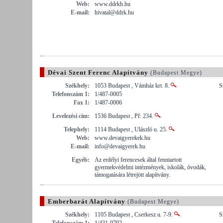
Web:
www.ddrkh.hu
E-mail:
hivatal@ddrk.hu
Dévai Szent Ferenc Alapítvány
(Budapest Megye)
Székhely:
1053 Budapest , Vámház krt. 8.
S
Telefonszám 1:
1/487-0005
Fax 1:
1/487-0006
Levelezési cím:
1536 Budapest , Pf: 234.
Telephely:
1114 Budapest , Ulászló u. 25.
Web:
www.devaigyerekek.hu
E-mail:
info@devaigyerek.hu
Egyéb:
Az erdélyi ferencesek által fenntartott
gyermekvédelmi intézmények, iskolák, óvodák,
támogatására létrejött alapítvány.
Emberbarát Alapítvány
(Budapest Megye)
Székhely:
1105 Budapest , Cserkesz u. 7-9.
S
Telefonszám 1:
1/431-9792