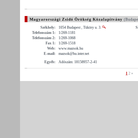
Magyarországi Zsidó Örökség Közalapítvány
(Budape
Székhely:
1054 Budapest , Tüköry u. 3.
S
Telefonszám 1:
1/269-1181
Telefonszám 2:
1/269-1068
Fax 1:
1/269-1518
Web:
www.mazsok.hu
E-mail:
mazsok@hu.inter.net
Egyéb:
Adószám: 18158957-2-41
1
2
»