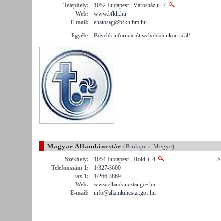
Telephely:
1052 Budapest , Városház u. 7.
Web:
www.bfkh.hu
E-mail:
ehatosag@bfkh.bm.hu
Egyéb:
Bővebb információt weboldalunkon talál!
Magyar Államkincstár
(Budapest Megye)
Székhely:
1054 Budapest , Hold u. 4.
S
Telefonszám 1:
1/327-3600
Fax 1:
1/266-3869
Web:
www.allamkincstar.gov.hu
E-mail:
info@allamkincstar.gov.hu