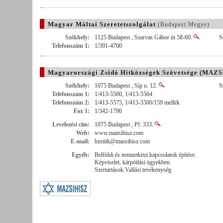
Magyar Máltai Szeretetszolgálat
(Budapest Megye)
Székhely:
1125 Budapest , Szarvas Gábor út 58-60.
S
Telefonszám 1:
1/391-4700
Magyarországi Zsidó Hitközségek Szövetsége (MAZ
Székhely:
1075 Budapest , Síp u. 12.
S
Telefonszám 1:
1/413-5500, 1/413-5564
Telefonszám 2:
1/413-5575, 1/413-5500/159 mellék
Fax 1:
1/342-1790
Levelezési cím:
1075 Budapest , Pf: 333.
Web:
www.mazsihisz.com
E-mail:
bzstitk@mazsihisz.com
Egyéb:
Belföldi és nemzetközi kapcsolatok építése.
Képviselet, kárpótlási ügyekben.
Szertartások.Vallási tevékenység