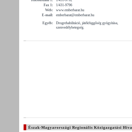
Fax 1:
1/431-9796
Web:
www.emberbarat.hu
E-mail:
emberbarat@emberbarat.hu
Egyéb:
Drogrehabilitáció, játékfüggőség gyógyítása,
szenvedélybetegség.
Észak-Magyarországi Regionális Közigazgatási Hiva