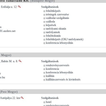
tési Tanácsadó Kft.
(Budapest Megye)
 Erdőalja u. 12.
Szolgáltatások
felnőttképzés
tréningek szervezése
szállodai szolgáltatás
szálloda
képzések
hu
tanfolyami oktatás
1.axelero.net
tanfolyamok
felnőttoktatás
felnőttképzés (OKJ tanfolyamok)
konferencia lebonyolítás
r Megye)
 Babits M. u. 8.
Szolgáltatások
rendezvényszervezés
konferencia
konferencia lebonyolítás
u
kiállítás
e.hu
kiállításszervezés és kivitelezés
(Pest Megye)
 Autópálya 22. km
Szolgáltatások
hotel
rendezvényszervezés