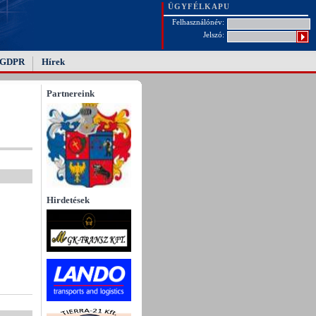
ÜGYFÉLKAPU
Felhasználónév:
Jelszó:
GDPR
Hírek
Partnereink
Hirdetések