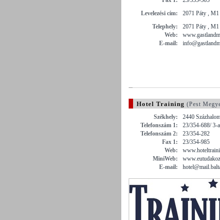
Levelezési cím:
2071 Páty , M1
Telephely:
2071 Páty , M1
Web:
www.gastlandm
E-mail:
info@gastland
Hotel Training
(Pest Megy
Székhely:
2440 Százhalomb
Telefonszám 1:
23/354-688/ 3-a
Telefonszám 2:
23/354-282
Fax 1:
23/354-985
Web:
www.hoteltrain
MiniWeb:
www.eutudakozo
E-mail:
hotel@mail.balt