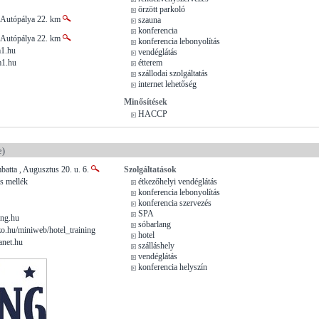
örzött parkoló
 Autópálya 22. km
szauna
konferencia
 Autópálya 22. km
konferencia lebonyolítás
1.hu
vendéglátás
m1.hu
étterem
szállodai szolgáltatás
internet lehetőség
Minősítések
HACCP
e)
atta , Augusztus 20. u. 6.
Szolgáltatások
s mellék
étkezőhelyi vendéglátás
konferencia lebonyolítás
konferencia szervezés
SPA
ing.hu
sóbarlang
.hu/miniweb/hotel_training
hotel
anet.hu
szálláshely
vendéglátás
konferencia helyszín