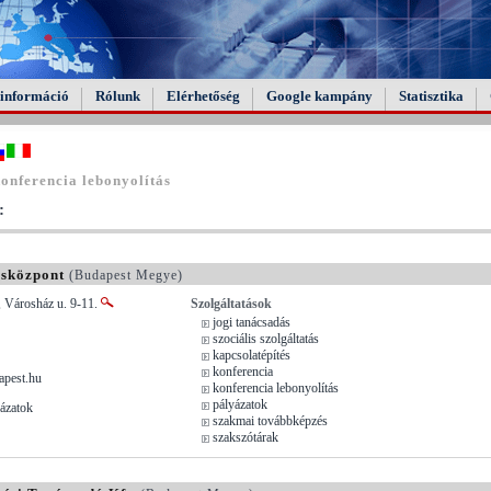
információ
Rólunk
Elérhetőség
Google kampány
Statisztika
onferencia lebonyolítás
:
ásközpont
(Budapest Megye)
, Városház u. 9-11.
Szolgáltatások
jogi tanácsadás
szociális szolgáltatás
kapcsolatépítés
konferencia
pest.hu
konferencia lebonyolítás
pályázatok
ázatok
szakmai továbbképzés
szakszótárak