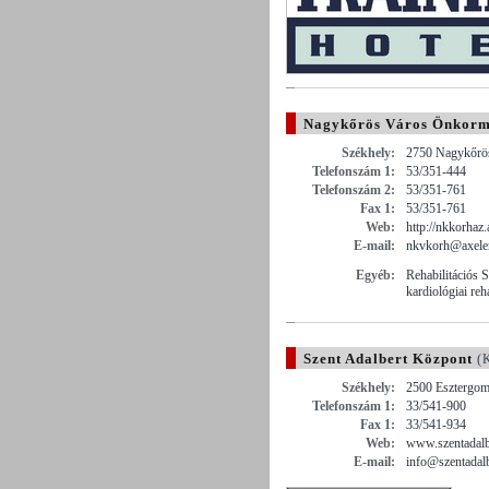
Nagykőrös Város Önkormá
Székhely:
2750 Nagykőrös 
Telefonszám 1:
53/351-444
Telefonszám 2:
53/351-761
Fax 1:
53/351-761
Web:
http://nkkorhaz
E-mail:
nkvkorh@axele
Egyéb:
Rehabilitációs 
kardiológiai reha
Szent Adalbert Központ
(K
Székhely:
2500 Esztergom 
Telefonszám 1:
33/541-900
Fax 1:
33/541-934
Web:
www.szentadalb
E-mail:
info@szentadalb