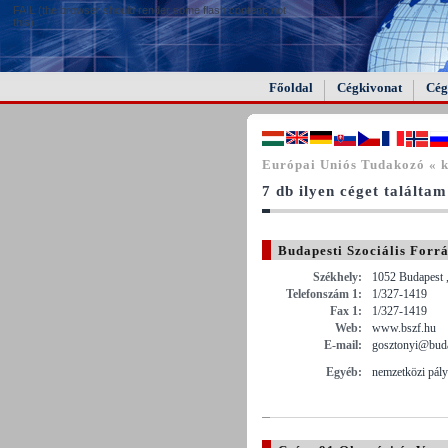
FAIL (the browser should render some flash content, not
this).
Főoldal
Cégkivonat
Cég
Európai Uniós Tudakozó « k
7 db ilyen céget találtam
Budapesti Szociális Forr
Székhely:
1052 Budapest 
Telefonszám 1:
1/327-1419
Fax 1:
1/327-1419
Web:
www.bszf.hu
E-mail:
gosztonyi@buda
Egyéb:
nemzetközi pály