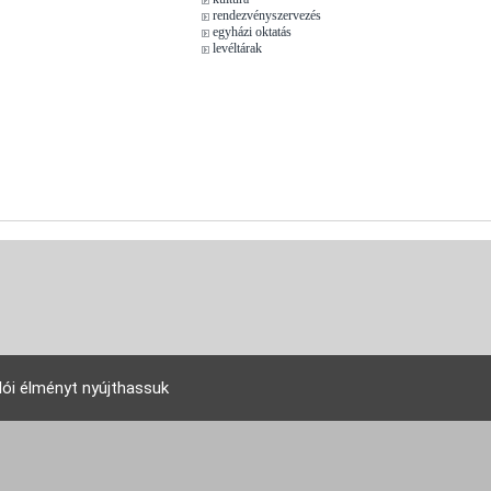
rendezvényszervezés
egyházi oktatás
levéltárak
lói élményt nyújthassuk