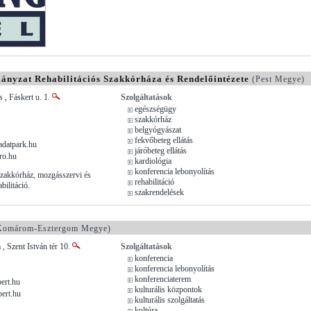
nyzat Rehabilitációs Szakkórháza és Rendelőintézete
(Pest Megye)
, Fáskert u. 1.
Szolgáltatások
egészségügy
szakkórház
belgyógyászat
fekvőbeteg ellátás
.adatpark.hu
járóbeteg ellátás
ro.hu
kardiológia
konferencia lebonyolítás
Szakkórház, mozgásszervi és
rehabilitáció
bilitáció.
szakrendelések
omárom-Esztergom Megye)
, Szent István tér 10.
Szolgáltatások
konferencia
konferencia lebonyolítás
konferenciaterem
ert.hu
kulturális központok
ert.hu
kulturális szolgáltatás
kultúra