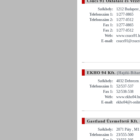
Csúcs 91 Oktatási és Veze
Székhely:
1212 Budapest ,
Telefonszám 1:
1/277-0865
Telefonszám 2:
1/277-0512
Fax 1:
1/277-0865
Fax 2:
1/277-0512
Web:
www.csucs91.
E-mail:
csucs91@csucs9
EKHO 94 Kft.
(Hajdú-Biha
Székhely:
4032 Debrecen ,
Telefonszám 1:
52/537-537
Fax 1:
52/538-538
Web:
www.ekho94.h
E-mail:
ekho94@t-onlin
Gastland Üzemeltető Kft.
Székhely:
2071 Páty , M1
Telefonszám 1:
23/555-500
Fax 1:
23/555-505