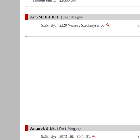
Telefonszám 1:
22/350-507
Art-Mobil Kft.
(Pest Megye)
Székhely:
2220 Vecsés , Széchenyi u. 60.
S
Artmobil Bt.
(Pest Megye)
Székhely:
2073 Tök , Fő út. 81.
S