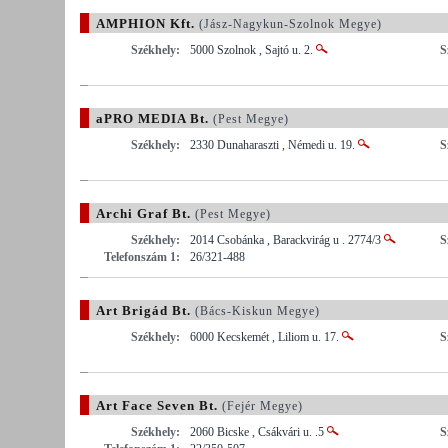
AMPHION Kft.
(Jász-Nagykun-Szolnok Megye)
Székhely:
5000 Szolnok , Sajtó u. 2.
S
aPRO MEDIA Bt.
(Pest Megye)
Székhely:
2330 Dunaharaszti , Némedi u. 19.
S
Archi Graf Bt.
(Pest Megye)
Székhely:
2014 Csobánka , Barackvirág u . 2774/3
S
Telefonszám 1:
26/321-488
Art Brigád Bt.
(Bács-Kiskun Megye)
Székhely:
6000 Kecskemét , Liliom u. 17.
S
Art Face Seven Bt.
(Fejér Megye)
Székhely:
2060 Bicske , Csákvári u. .5
S