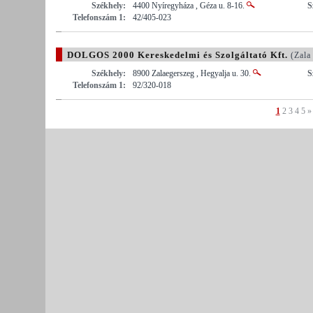
Székhely:
4400 Nyíregyháza , Géza u. 8-16.
S
Telefonszám 1:
42/405-023
DOLGOS 2000 Kereskedelmi és Szolgáltató Kft.
(Zala
Székhely:
8900 Zalaegerszeg , Hegyalja u. 30.
S
Telefonszám 1:
92/320-018
1
2
3
4
5
»