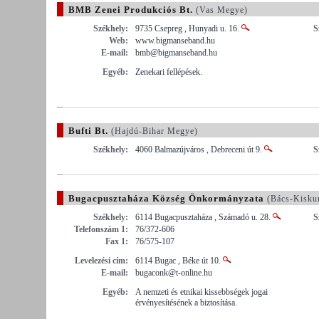
BMB Zenei Produkciós Bt.
(Vas Megye)
Székhely:
9735 Csepreg , Hunyadi u. 16.
S
Web:
www.bigmanseband.hu
E-mail:
bmb@bigmanseband.hu
Egyéb:
Zenekari fellépések.
Bufti Bt.
(Hajdú-Bihar Megye)
Székhely:
4060 Balmazújváros , Debreceni út 9.
S
Bugacpusztaháza Község Önkormányzata
(Bács-Kisku
Székhely:
6114 Bugacpusztaháza , Számadó u. 28.
S
Telefonszám 1:
76/372-606
Fax 1:
76/575-107
Levelezési cím:
6114 Bugac , Béke út 10.
E-mail:
bugaconk@t-online.hu
Egyéb:
A nemzeti és etnikai kissebbségek jogai
érvényesítésének a biztosítása.