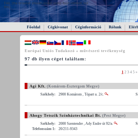
FAIL (the browser should render some flash content, not
this).
Főoldal
Cégkivonat
Céginformáció
Rólunk
Elér
Európai Uniós Tudakozó « művészeti tevékenység
97 db ilyen céget találtam:
1
2
3
4
5
»
Agi Kft.
(Komárom-Esztergom Megye)
Székhely:
2900 Komárom , Tópart u. 2/c.
S
Ahogy Tetszik Színháztechnikai Bt.
(Pest Megye)
Székhely:
2000 Szentendre , Ady Endre út 92/a.
S
Telefonszám 1:
20/211-9343