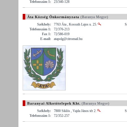
Telefonszám 1:
23/340-128
Áta Község Önkormányzata
(Baranya Megye)
Székhely:
7763 Áta , Kossuth Lajos u. 25.
S
Telefonszám 1:
72/376-213
Fax 1:
72/586-019
E-mail:
atapolg@citromail.hu
Baranyai Alkotótelepek Kht.
(Baranya Megye)
Székhely:
7800 Siklós , Vajda János tér 2.
S
Telefonszám 1:
72/352-257