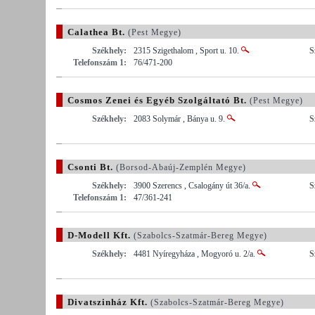
Calathea Bt.
(Pest Megye)
Székhely:
2315 Szigethalom , Sport u. 10.
S
Telefonszám 1:
76/471-200
Cosmos Zenei és Egyéb Szolgáltató Bt.
(Pest Megye)
Székhely:
2083 Solymár , Bánya u. 9.
S
Csonti Bt.
(Borsod-Abaúj-Zemplén Megye)
Székhely:
3900 Szerencs , Csalogány út 36/a.
S
Telefonszám 1:
47/361-241
D-Modell Kft.
(Szabolcs-Szatmár-Bereg Megye)
Székhely:
4481 Nyíregyháza , Mogyoró u. 2/a.
S
Divatszinház Kft.
(Szabolcs-Szatmár-Bereg Megye)