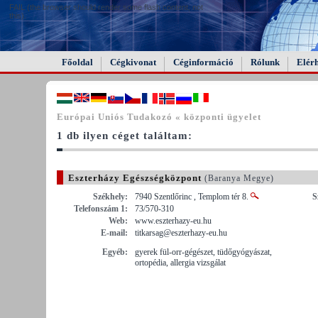
FAIL (the browser should render some flash content, not
this).
Főoldal
Cégkivonat
Céginformáció
Rólunk
Elér
Európai Uniós Tudakozó « központi ügyelet
1 db ilyen céget találtam:
Eszterházy Egészségközpont
(Baranya Megye)
Székhely:
7940 Szentlőrinc , Templom tér 8.
S
Telefonszám 1:
73/570-310
Web:
www.eszterhazy-eu.hu
E-mail:
titkarsag@eszterhazy-eu.hu
Egyéb:
gyerek fül-orr-gégészet, tüdőgyógyászat,
ortopédia, allergia vizsgálat